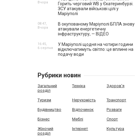
Вчора
Горить черговий WB у Єкатеринбурзі.
ЗСУ атакували військові цілі у
Маріуполі
08:47,
В окупованому Маріуполі БПЛА знову
Вчора
атакували енергетичну
інфраструктуру, — ВІДЕО
16:45,
У Маріуполі щодня на чотири години
6 серпня
відключатимуть світло: це вплине на
подачу води
Рубрики новин
Загальний
Техніка
Здоров'я
розділ
Туризм
Нерухомість
Транспорт
Будівництво
Відпочинок
Розваги
Бізнес
Меблі
Спорт
Жіночий
Інтернет
Культура
розділ