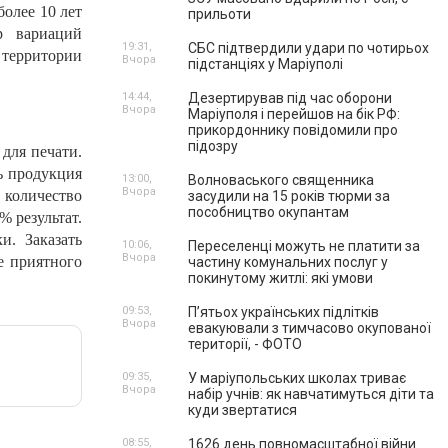
олее 10 лет
прильоти
р вариаций
19:31,
СБС підтвердили удари по чотирьох
территории
Вчора
підстанціях у Маріуполі
14:44,
Дезертирував під час оборони
Вчора
Маріуполя і перейшов на бік РФ:
прикордоннику повідомили про
підозру
для печати.
ь продукция
13:00,
Волноваського священника
Вчора
 количество
засудили на 15 років тюрми за
пособництво окупантам
% результат.
и. Заказать
10:06,
Переселенці можуть не платити за
Вчора
е приятного
частину комунальних послуг у
покинутому житлі: які умови
09:53,
П’ятьох українських підлітків
Вчора
евакуювали з тимчасово окупованої
території, - ФОТО
09:35,
У маріупольських школах триває
Вчора
набір учнів: як навчатимуться діти та
куди звертатися
08:55,
1626 день повномасштабної війни.