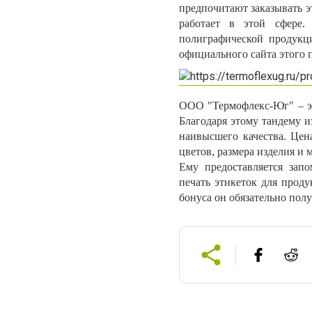
предпочитают заказывать э
работает в этой сфере
полиграфической продук
официального сайта этого 
ООО "Термофлекс-Юг" – эт
Благодаря этому тандему 
наивысшего качества. Цен
цветов, размера изделия и
Ему предоставляется зап
печать этикеток для прод
бонуса он обязательно пол