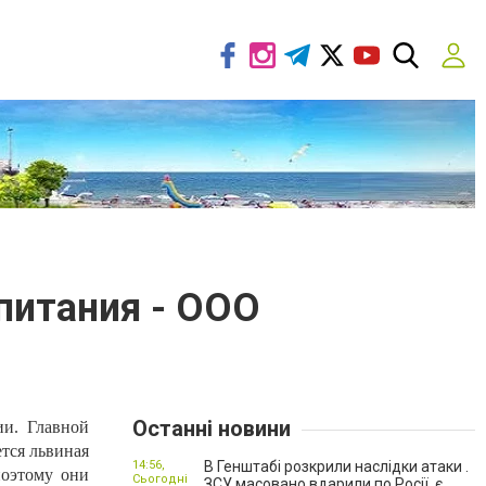
питания - ООО
Останні новини
ии. Главной
ется львиная
14:56,
В Генштабі розкрили наслідки атаки .
поэтому они
Сьогодні
ЗСУ масовано вдарили по Росії, є