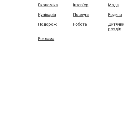
Економіка
Інтер'єр
Мода
Кулінарія
Послуги
Родина
Подорожі
Робота
Дитячий
розділ
Реклама