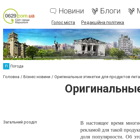
Новини
Блоги
Голос міста
Редакційна політика
П
Погода
Головна
Бізнес новини
Оригинальные этикетки для продуктов пита
Оригинальные
Загальний розділ
В настоящее время многи
рекламой для такой продук
доля популярности. Об э