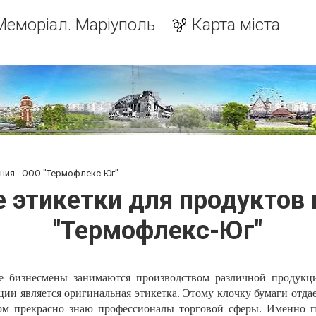
Меморіал. Маріуполь
Карта міста
ния - ООО "Термофлекс-Юг"
 этикетки для продуктов 
"Термофлекс-Юг"
е бизнесмены занимаются производством различной продукц
ции является оригинальная этикетка. Этому клочку бумаги отда
том прекрасно знаю профессионалы торговой сферы. Именно 