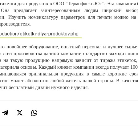
тикетки для продуктов в ООО "Термофлекс-Юг". Эта компания б
. Она предлагает заинтересованным людям широкий выбо
ции.
Изучить номенклатуру
параметров для печати можно на 
производителя.
о новейшее оборудование, опытный персонал и лучшее сырье 
из стен производства данной компании стандартно выходит лиш
а на такую продукцию напрямую зависит от тиража этикеток,
 материала основы. Каждый клиент компании всегда получает 100
оминающаяся оригинальная продукция в самые короткие срок
уктов может абсолютно любой житель нашей страны. В качеств
учит бесплатный дизайн нужного изделия.