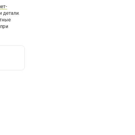
ет-
 детали.
атные
 при