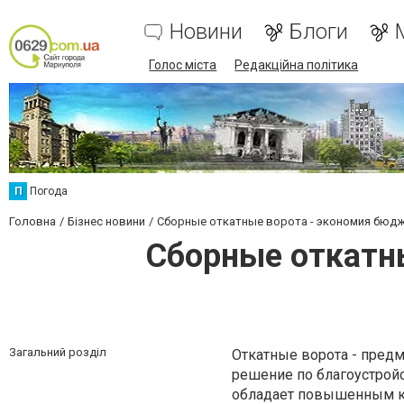
Новини
Блоги
Голос міста
Редакційна політика
П
Погода
Головна
Бізнес новини
Сборные откатные ворота - экономия бюдж
Сборные откатн
Загальний розділ
Откатные ворота - пред
решение по благоустройс
обладает повышенным ко