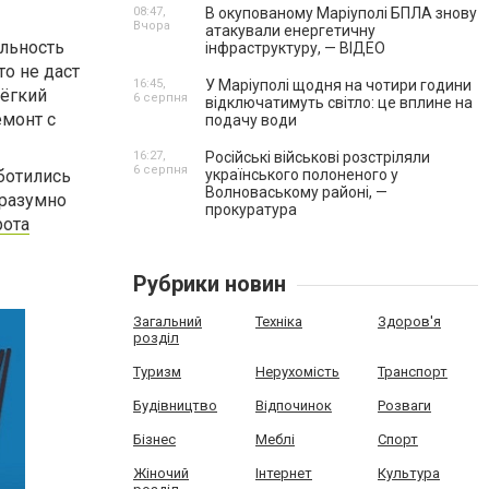
08:47,
В окупованому Маріуполі БПЛА знову
Вчора
атакували енергетичну
льность
інфраструктуру, — ВІДЕО
о не даст
16:45,
У Маріуполі щодня на чотири години
лёгкий
6 серпня
відключатимуть світло: це вплине на
емонт с
подачу води
16:27,
Російські військові розстріляли
6 серпня
ботились
українського полоненого у
Волноваському районі, —
 разумно
прокуратура
рота
Рубрики новин
Загальний
Техніка
Здоров'я
розділ
Туризм
Нерухомість
Транспорт
Будівництво
Відпочинок
Розваги
Бізнес
Меблі
Спорт
Жіночий
Інтернет
Культура