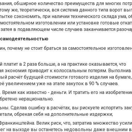
ания, обширное количество преимуществ для многих пот
 тому же, теоретически, вся система данного типа ворот вы
опытке сэкономить, при наличии технического склада ума, 
мостоятельном изготовлении или установке готовые отка
я затея в подавляющем числе случаев заканчивается разоч
я самодеятельностью
ин, почему не стоит браться за самостоятельное изготовле
й платит в 2 раза больше, а на практике оказывается, что
ая экономия приводит к колоссальным потерям. Выполнив
ый расчёт будущей стоимости готового изделия на бумаге
её увеличением уже на этапе закупок в 90 % случаев.
 Время как известно - деньги. И тратить его на изобретение
бретено нерационально.
ны. Сделав ошибку в расчётах, вы рискуете испортить за
етали, обрекая себя на дополнительные издержки;
ранкинштейна. Велик риск, что, затратив множество усили
нег на выходе вы останетесь недовольны даже внешним 