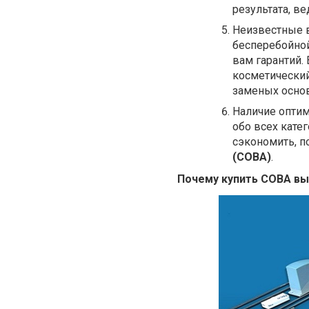
результата, ве
Неизвестные в
бесперебойной
вам гарантий.
косметический
заменых осно
Наличие опти
обо всех кате
сэкономить, п
(СОВА)
.
Почему купить СОВА в