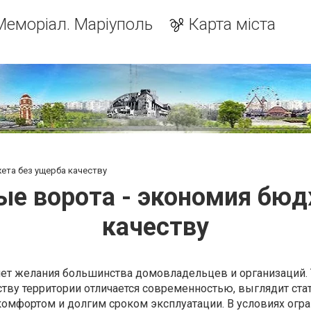
Меморіал. Маріуполь
Карта міста
ета без ущерба качеству
ые ворота - экономия бюд
качеству
мет желания большинства домовладельцев и организаций. 
тву территории отличается современностью, выглядит стат
мфортом и долгим сроком эксплуатации. В условиях огр