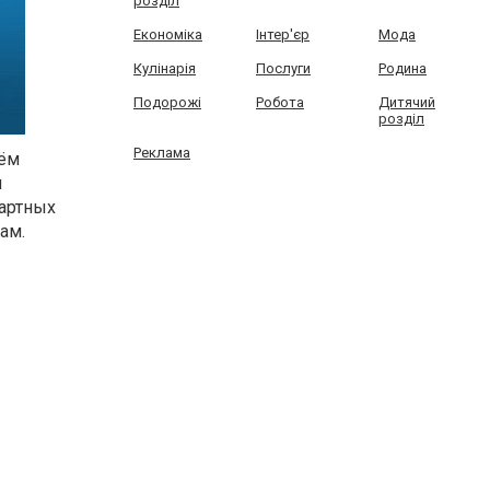
розділ
Економіка
Інтер'єр
Мода
Кулінарія
Послуги
Родина
Подорожі
Робота
Дитячий
розділ
Реклама
чём
ы
артных
ам.