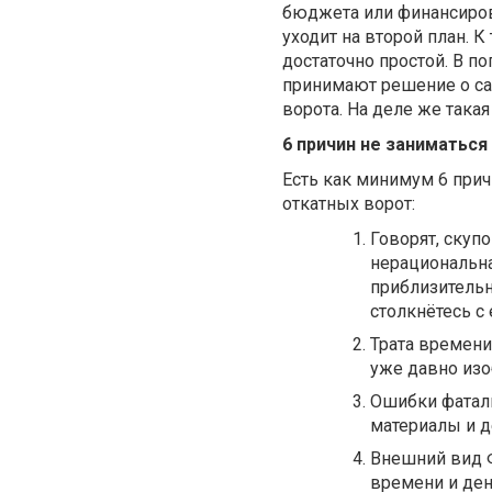
бюджета или финансиров
уходит на второй план. К
достаточно простой. В п
принимают решение о са
ворота. На деле же така
6 причин не заниматьс
Есть как минимум 6 прич
откатных ворот:
Говорят, скупо
нерациональн
приблизительн
столкнётесь с 
Трата времени.
уже давно изо
Ошибки фаталь
материалы и д
Внешний вид Ф
времени и де