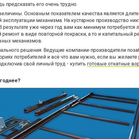
дь предсказать его очень трудно.
еличины. Основным показателем качества является длите
 эксплуатации механизма. На кустарное производство никт
 В результате уже через год вам как минимум потребуется 
 ремонт в виде повторной покраски, а то и капитальный р
вных механизмов.
мального решения. Ведущие компании-производители поза
гориях потребителей и всё что вам нужно, если вы желаете
одключив свой личный труд - купить
готовые откатные во
ыгоднее?