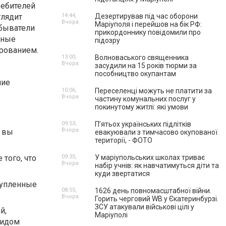
ребителей
глядит
14:44,
Дезертирував під час оборони
Вчора
Маріуполя і перейшов на бік РФ:
обыватели
прикордоннику повідомили про
тные
підозру
арованием.
13:00,
Волноваського священника
Вчора
засудили на 15 років тюрми за
пособництво окупантам
ние
10:06,
Переселенці можуть не платити за
Вчора
частину комунальних послуг у
покинутому житлі: які умови
09:53,
П’ятьох українських підлітків
Вчора
, вы
евакуювали з тимчасово окупованої
території, - ФОТО
 того, что
09:35,
У маріупольських школах триває
Вчора
набір учнів: як навчатимуться діти та
куди звертатися
купленные
08:55,
1626 день повномасштабної війни.
Вчора
Горить черговий WB у Єкатеринбурзі.
ЗСУ атакували військові цілі у
й,
Маріуполі
видом