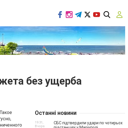
жета без ущерба
Останні новини
Такое
усно,
19:31,
СБС підтвердили удари по чотирьох
аниченного
Вчора
підстанціях у Маріуполі