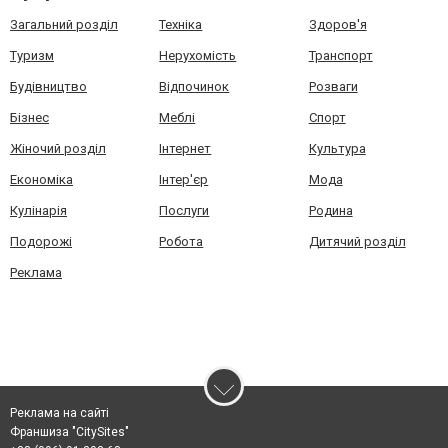
Загальний розділ
Техніка
Здоров'я
Туризм
Нерухомість
Транспорт
Будівництво
Відпочинок
Розваги
Бізнес
Меблі
Спорт
Жіночий розділ
Інтернет
Культура
Економіка
Інтер'єр
Мода
Кулінарія
Послуги
Родина
Подорожі
Робота
Дитячий розділ
Реклама
Реклама на сайті
Франшиза "CitySites"