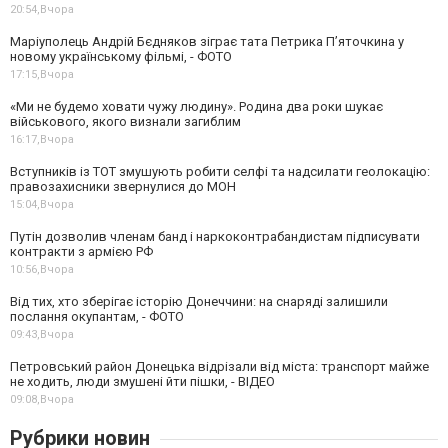
20:54,
Вчора
Маріуполець Андрій Бєдняков зіграє тата Петрика П’яточкина у
новому українському фільмі, - ФОТО
17:15,
Вчора
«Ми не будемо ховати чужу людину». Родина два роки шукає
військового, якого визнали загиблим
16:17,
Вчора
Вступників із ТОТ змушують робити селфі та надсилати геолокацію:
правозахисники звернулися до МОН
15:04,
Вчора
Путін дозволив членам банд і наркоконтрабандистам підписувати
контракти з армією РФ
10:56,
Вчора
Від тих, хто зберігає історію Донеччини: на снаряді залишили
послання окупантам, - ФОТО
09:43,
Вчора
Петровський район Донецька відрізали від міста: транспорт майже
не ходить, люди змушені йти пішки, - ВІДЕО
09:08,
Вчора
Рубрики новин