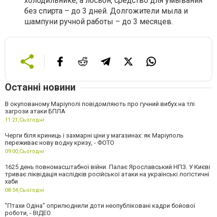
холодильнике, а лосьон, средство для умывания
без спирта – до 3 дней. Долгожители мыла и
шампуни ручной работы – до 3 месяцев.
Останні новини
В окупованому Маріуполі повідомляють про гучний вибух на тлі
загрози атаки БПЛА
11:21,
Сьогодні
Черги біля криниць і захмарні ціни у магазинах: як Маріуполь
переживає нову водну кризу, - ФОТО
09:00,
Сьогодні
1625 день повномасштабної війни. Палає Ярославський НПЗ. У Києві
триває ліквідація наслідків російської атаки на українські логістичні
хаби
08:54,
Сьогодні
"Птахи Одіна" оприлюднили доти неопубліковані кадри бойової
роботи, - ВІДЕО