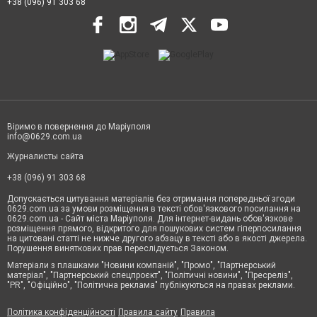
+38 (096) 91 303 68
Віримо в повернення до Маріуполя
info@0629.com.ua
Журналисты сайта
+38 (096) 91 303 68
Допускається цитування матеріалів без отримання попередньої згоди
0629.com.ua за умови розміщення в тексті обов'язкового посилання на
0629.com.ua - Сайт міста Маріуполя. Для інтернет-видань обов'язкове
розміщення прямого, відкритого для пошукових систем гіперпосилання
на цитовані статті не нижче другого абзацу в тексті або в якості джерела.
Порушення виняткових прав переслідується Законом.
Матеріали з плашками "Новини компаній", "Промо", "Партнерський
матеріал", "Партнерський спецпроєкт", "Політичні новини", "Пресреліз",
"PR", "Офіційно", "Політична реклама" публікуються на правах реклами.
Політика конфіденційності
Правила сайту
Правила