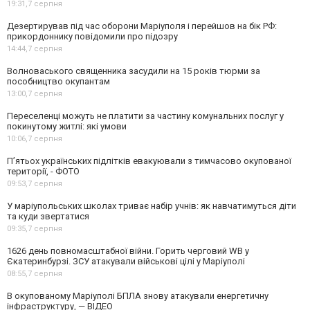
19:31,
7 серпня
Дезертирував під час оборони Маріуполя і перейшов на бік РФ:
прикордоннику повідомили про підозру
14:44,
7 серпня
Волноваського священника засудили на 15 років тюрми за
пособництво окупантам
13:00,
7 серпня
Переселенці можуть не платити за частину комунальних послуг у
покинутому житлі: які умови
10:06,
7 серпня
П’ятьох українських підлітків евакуювали з тимчасово окупованої
території, - ФОТО
09:53,
7 серпня
У маріупольських школах триває набір учнів: як навчатимуться діти
та куди звертатися
09:35,
7 серпня
1626 день повномасштабної війни. Горить черговий WB у
Єкатеринбурзі. ЗСУ атакували військові цілі у Маріуполі
08:55,
7 серпня
В окупованому Маріуполі БПЛА знову атакували енергетичну
інфраструктуру, — ВІДЕО