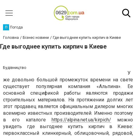
П
Погода
Головна
Бізнес новини
Где выгоднее купить кирпич в Киеве
Где выгоднее купить кирпич в Киеве
Будівництво
У
же довольно большой промежуток времени на свете
существует популярная компания «Альпина». Ее
основной спецификой работы являются продажи
строительных материалов. На протяжении долгих лет
этот продавец является официальным дилером многих
всемирно известных производителей. Именно поэтому
в его каталоге
https://alpina.net.ua/kirpich/
можно
увидеть где выгоднее купить кирпич в Киеве:
первоклассный клинкерный, облицовочный, рядовой,