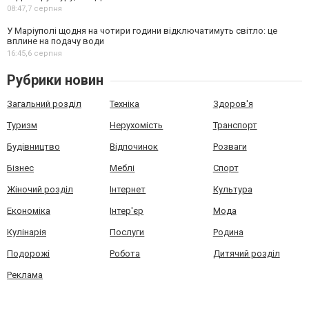
08:47,
7 серпня
У Маріуполі щодня на чотири години відключатимуть світло: це
вплине на подачу води
16:45,
6 серпня
Рубрики новин
Загальний розділ
Техніка
Здоров'я
Туризм
Нерухомість
Транспорт
Будівництво
Відпочинок
Розваги
Бізнес
Меблі
Спорт
Жіночий розділ
Інтернет
Культура
Економіка
Інтер'єр
Мода
Кулінарія
Послуги
Родина
Подорожі
Робота
Дитячий розділ
Реклама