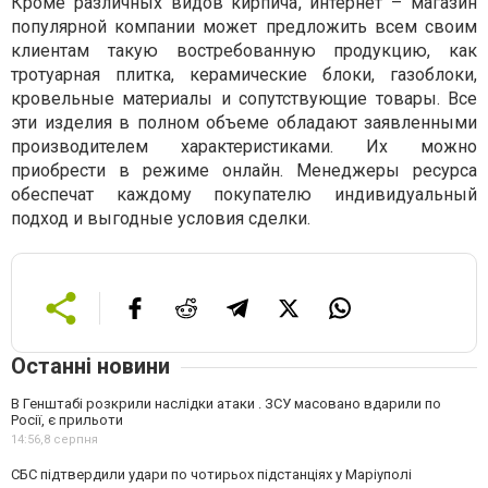
Кроме различных видов кирпича, интернет – магазин
популярной компании может предложить всем своим
клиентам такую востребованную продукцию, как
тротуарная плитка, керамические блоки, газоблоки,
кровельные материалы и сопутствующие товары. Все
эти изделия в полном объеме обладают заявленными
производителем характеристиками. Их можно
приобрести в режиме онлайн. Менеджеры ресурса
обеспечат каждому покупателю индивидуальный
подход и выгодные условия сделки.
Останні новини
В Генштабі розкрили наслідки атаки . ЗСУ масовано вдарили по
Росії, є прильоти
14:56,
8 серпня
СБС підтвердили удари по чотирьох підстанціях у Маріуполі