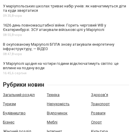
У маріупольських школах триває набір учнів: як навчатимуться діти
та куди звертатися
09:35,
Вчора
1626 день повномасштабної війни. Горить черговий WB у
Єкатеринбурзі. ЗСУ атакували військові цілі у Маріуполі
08:55,
Вчора
В окупованому Маріуполі БПЛА знову атакували енергетичну
інфраструктуру, — ВІДЕО
08:47,
Вчора
У Маріуполі щодня на чотири години відключатимуть світло: це
вплине на подачу води
16:45,
6 серпня
Рубрики новин
Загальний розділ
Техніка
Здоров'я
Туризм
Нерухомість
Транспорт
Будівництво
Відпочинок
Розваги
Бізнес
Меблі
Спорт
Жіночий розділ
Інтернет
Культура