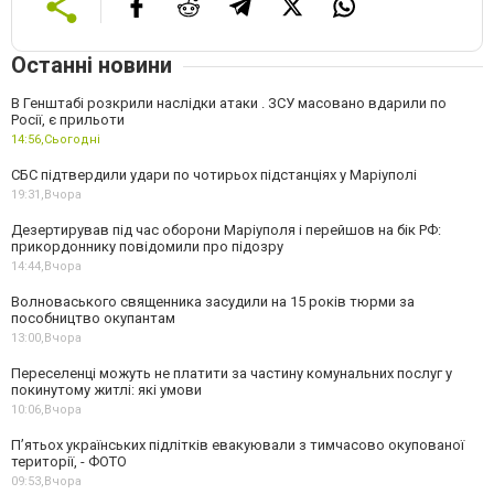
Останні новини
В Генштабі розкрили наслідки атаки . ЗСУ масовано вдарили по
Росії, є прильоти
14:56,
Сьогодні
СБС підтвердили удари по чотирьох підстанціях у Маріуполі
19:31,
Вчора
Дезертирував під час оборони Маріуполя і перейшов на бік РФ:
прикордоннику повідомили про підозру
14:44,
Вчора
Волноваського священника засудили на 15 років тюрми за
пособництво окупантам
13:00,
Вчора
Переселенці можуть не платити за частину комунальних послуг у
покинутому житлі: які умови
10:06,
Вчора
П’ятьох українських підлітків евакуювали з тимчасово окупованої
території, - ФОТО
09:53,
Вчора