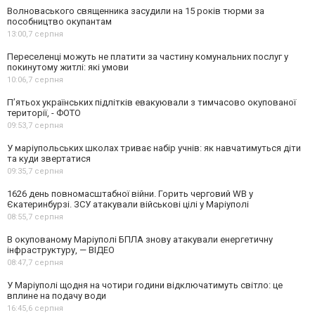
Волноваського священника засудили на 15 років тюрми за
пособництво окупантам
13:00,
7 серпня
Переселенці можуть не платити за частину комунальних послуг у
покинутому житлі: які умови
10:06,
7 серпня
П’ятьох українських підлітків евакуювали з тимчасово окупованої
території, - ФОТО
09:53,
7 серпня
У маріупольських школах триває набір учнів: як навчатимуться діти
та куди звертатися
09:35,
7 серпня
1626 день повномасштабної війни. Горить черговий WB у
Єкатеринбурзі. ЗСУ атакували військові цілі у Маріуполі
08:55,
7 серпня
В окупованому Маріуполі БПЛА знову атакували енергетичну
інфраструктуру, — ВІДЕО
08:47,
7 серпня
У Маріуполі щодня на чотири години відключатимуть світло: це
вплине на подачу води
16:45,
6 серпня