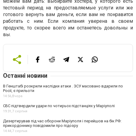
можем вам дать: выбирайте хостера, у которого есть
тестовый период на предоставляемые услуги или же
готового вернуть вам деньги, если вам не понравится
работать с ним. Если компания уверена в своем
продукте, то скорее всего им останетесь довольны и
вы.
Останні новини
В Генштабі розкрили наслідки атаки . ЗСУ масовано вдарили по
Росії, є прильоти
14:56,
Вчора
СБС підтвердили удари по чотирьох підстанціях у Маріуполі
19:31,
7 серпня
Дезертирував під час оборони Маріуполя і перейшов на бік РФ:
прикордоннику повідомили про підозру
14:44,
7 серпня