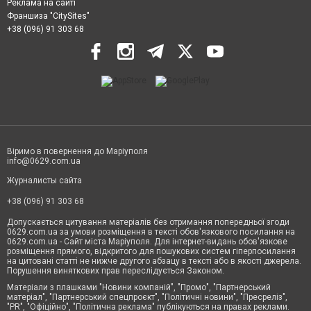
Реклама на сайті
Франшиза "CitySites"
+38 (096) 91 303 68
Віримо в повернення до Маріуполя
info@0629.com.ua
Журналисты сайта
+38 (096) 91 303 68
Допускається цитування матеріалів без отримання попередньої згоди
0629.com.ua за умови розміщення в тексті обов'язкового посилання на
0629.com.ua - Сайт міста Маріуполя. Для інтернет-видань обов'язкове
розміщення прямого, відкритого для пошукових систем гіперпосилання
на цитовані статті не нижче другого абзацу в тексті або в якості джерела.
Порушення виняткових прав переслідується Законом.
Матеріали з плашками "Новини компаній", "Промо", "Партнерський
матеріал", "Партнерський спецпроєкт", "Політичні новини", "Пресреліз",
"PR", "Офіційно", "Політична реклама" публікуються на правах реклами.