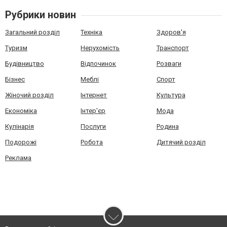
Рубрики новин
Загальний розділ
Техніка
Здоров'я
Туризм
Нерухомість
Транспорт
Будівництво
Відпочинок
Розваги
Бізнес
Меблі
Спорт
Жіночий розділ
Інтернет
Культура
Економіка
Інтер'єр
Мода
Кулінарія
Послуги
Родина
Подорожі
Робота
Дитячий розділ
Реклама