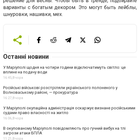
решение для весны. Чтобы быть в тренде, подбирайте
варианты с богатым декором. Это могут быть лейблы,
шнуровки, нашивки, мех.
Останні новини
У Маріуполі щодня на чотири години відключатимуть світло: це
вплине на подачу води
16:45,
Вчора
Російські військові розстріляли українського полоненого у
Волноваському районі, — прокуратура
16:27,
Вчора
У Маріуполі окупаційна адміністрація оскаржує визнане російськими
судами право власності на житло
16:06,
Вчора
В окупованому Маріуполі повідомляють про гучний вибух на тлі
загрози атаки БПЛА
11:21,
Вчора