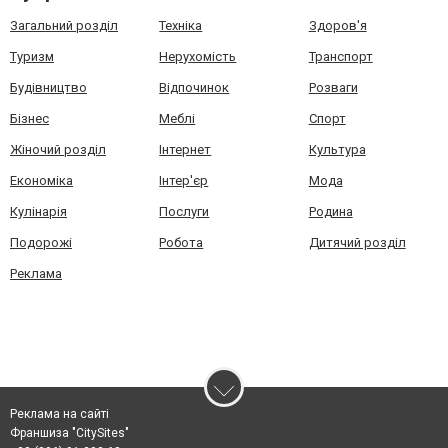
Загальний розділ
Техніка
Здоров'я
Туризм
Нерухомість
Транспорт
Будівництво
Відпочинок
Розваги
Бізнес
Меблі
Спорт
Жіночий розділ
Інтернет
Культура
Економіка
Інтер'єр
Мода
Кулінарія
Послуги
Родина
Подорожі
Робота
Дитячий розділ
Реклама
Реклама на сайті
Франшиза "CitySites"