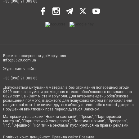
+38 (096) 91 303 68
Віримо в повернення до Маріуполя
info@0629.com.ua
Журналисты сайта
+38 (096) 91 303 68
Допускається цитування матеріалів без отримання попередньої згоди
0629.com.ua за умови розміщення в тексті обов'язкового посилання на
0629.com.ua - Сайт міста Маріуполя. Для інтернет-видань обов'язкове
розміщення прямого, відкритого для пошукових систем гіперпосилання
на цитовані статті не нижче другого абзацу в тексті або в якості джерела.
Порушення виняткових прав переслідується Законом.
Матеріали з плашками "Новини компаній", "Промо", "Партнерський
матеріал", "Партнерський спецпроєкт", "Політичні новини", "Пресреліз",
"PR", "Офіційно", "Політична реклама" публікуються на правах реклами.
Політика конфіденційності
Правила сайту
Правила