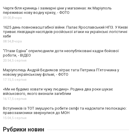
Черги біля криниць і захмарні ціни у магазинах: як Маріуполь
переживає нову водну кризу, - ФОТО
09:00,
Вчора
1625 день повномасштабної війни. Палає Ярославський НПЗ. У Києві
триває ліквідація наслідків російської атаки на українські логістичні
хаби
08:54,
Вчора
"Птахи Одіна" оприлюднили доти неопубліковані кадри бойової
роботи, - ВІДЕО
20:54,
5 серпня
Маріуполець Андрій Бєдняков зіграє тата Петрика П’яточкина у
новому українському фільмі, - ФОТО
17:15,
5 серпня
«Ми не будемо ховати чужу людину». Родина два роки шукає
військового, якого визнали загиблим
16:17,
5 серпня
Вступників із ТОТ змушують робити селфі та надсилати геолокацію:
правозахисники звернулися до МОН
15:04,
5 серпня
Рубрики новин