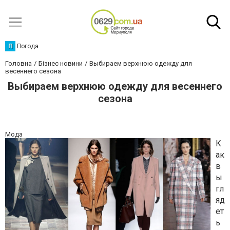
П
Погода
Головна
Бізнес новини
Выбираем верхнюю одежду для
весеннего сезона
Выбираем верхнюю одежду для весеннего
сезона
Мода
К
ак
в
ы
гл
яд
ет
ь