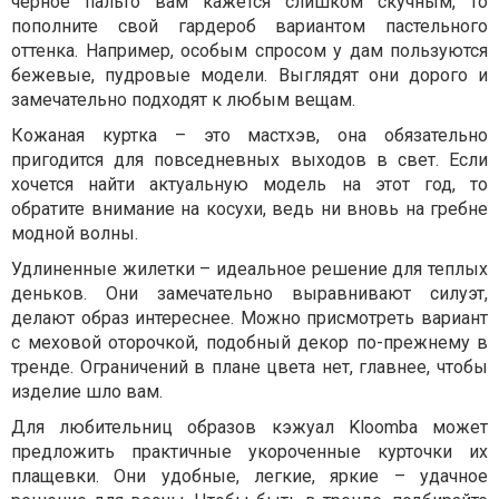
черное пальто вам кажется слишком скучным, то
пополните свой гардероб вариантом пастельного
оттенка. Например, особым спросом у дам пользуются
бежевые, пудровые модели. Выглядят они дорого и
замечательно подходят к любым вещам.
Кожаная куртка – это мастхэв, она обязательно
пригодится для повседневных выходов в свет. Если
хочется найти актуальную модель на этот год, то
обратите внимание на косухи, ведь ни вновь на гребне
модной волны.
Удлиненные жилетки – идеальное решение для теплых
деньков. Они замечательно выравнивают силуэт,
делают образ интереснее. Можно присмотреть вариант
с меховой оторочкой, подобный декор по-прежнему в
тренде. Ограничений в плане цвета нет, главнее, чтобы
изделие шло вам.
Для любительниц образов кэжуал Kloomba может
предложить практичные укороченные курточки их
плащевки. Они удобные, легкие, яркие – удачное