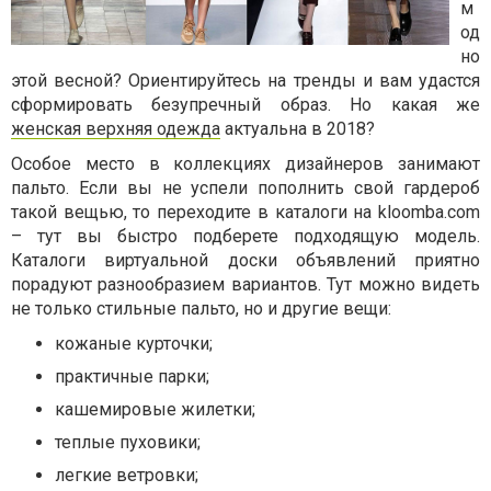
м
од
но
этой весной? Ориентируйтесь на тренды и вам удастся
сформировать безупречный образ. Но какая же
женская верхняя одежда
актуальна в 2018?
Особое место в коллекциях дизайнеров занимают
пальто. Если вы не успели пополнить свой гардероб
такой вещью, то переходите в каталоги на kloomba.com
– тут вы быстро подберете подходящую модель.
Каталоги виртуальной доски объявлений приятно
порадуют разнообразием вариантов. Тут можно видеть
не только стильные пальто, но и другие вещи:
кожаные курточки;
практичные парки;
кашемировые жилетки;
теплые пуховики;
легкие ветровки;