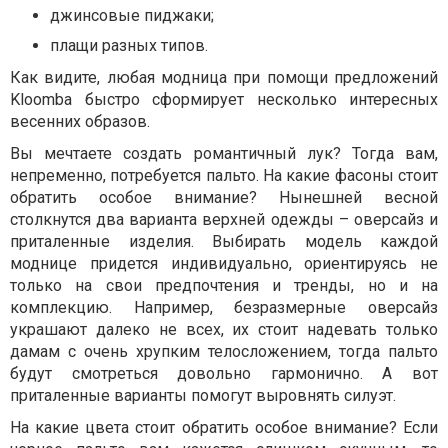
джинсовые пиджаки;
плащи разных типов.
Как видите, любая модница при помощи предложений
Kloomba быстро сформирует несколько интересных
весенних образов.
Вы мечтаете создать романтичный лук? Тогда вам,
непременно, потребуется пальто. На какие фасоны стоит
обратить особое внимание? Нынешней весной
столкнутся два варианта верхней одежды – оверсайз и
приталенные изделия. Выбирать модель каждой
моднице придется индивидуально, ориентируясь не
только на свои предпочтения и тренды, но и на
комплекцию. Например, безразмерные оверсайз
украшают далеко не всех, их стоит надевать только
дамам с очень хрупким телосложением, тогда пальто
будут смотреться довольно гармонично. А вот
приталенные варианты помогут выровнять силуэт.
На какие цвета стоит обратить особое внимание? Если