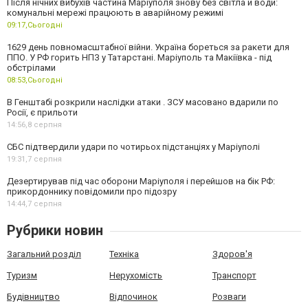
Після нічних вибухів частина Маріуполя знову без світла й води:
комунальні мережі працюють в аварійному режимі
09:17,
Сьогодні
1629 день повномасштабної війни. Україна бореться за ракети для
ППО. У РФ горить НПЗ у Татарстані. Маріуполь та Макіївка - під
обстрілами
08:53,
Сьогодні
В Генштабі розкрили наслідки атаки . ЗСУ масовано вдарили по
Росії, є прильоти
14:56,
8 серпня
СБС підтвердили удари по чотирьох підстанціях у Маріуполі
19:31,
7 серпня
Дезертирував під час оборони Маріуполя і перейшов на бік РФ:
прикордоннику повідомили про підозру
14:44,
7 серпня
Рубрики новин
Загальний розділ
Техніка
Здоров'я
Туризм
Нерухомість
Транспорт
Будівництво
Відпочинок
Розваги