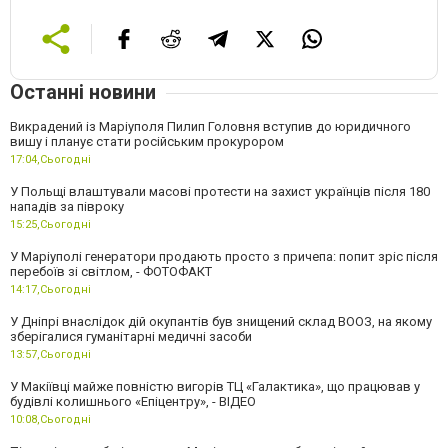
Останні новини
Викрадений із Маріуполя Пилип Головня вступив до юридичного
вишу і планує стати російським прокурором
17:04,
Сьогодні
У Польщі влаштували масові протести на захист українців після 180
нападів за півроку
15:25,
Сьогодні
У Маріуполі генератори продають просто з причепа: попит зріс після
перебоїв зі світлом, - ФОТОФАКТ
14:17,
Сьогодні
У Дніпрі внаслідок дій окупантів був знищений склад ВООЗ, на якому
зберігалися гуманітарні медичні засоби
13:57,
Сьогодні
У Макіївці майже повністю вигорів ТЦ «Галактика», що працював у
будівлі колишнього «Епіцентру», - ВІДЕО
10:08,
Сьогодні