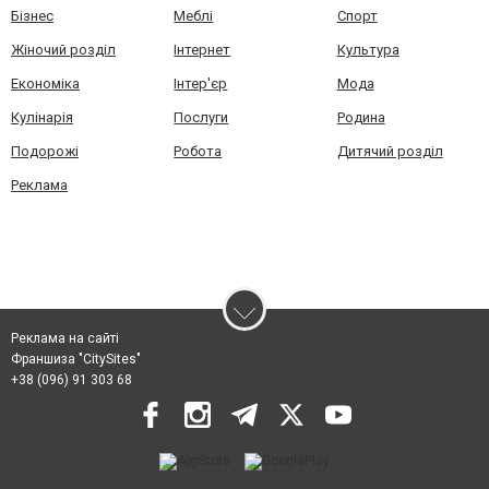
Бізнес
Меблі
Спорт
Жіночий розділ
Інтернет
Культура
Економіка
Інтер'єр
Мода
Кулінарія
Послуги
Родина
Подорожі
Робота
Дитячий розділ
Реклама
Реклама на сайті
Франшиза "CitySites"
+38 (096) 91 303 68