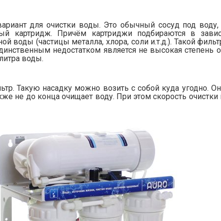
ариант для очистки воды. Это обычный сосуд под воду,
ный картридж. Причём картриджи подбираются в зави
й воды (частицы металла, хлора, соли и.т.д.). Такой филь
динственным недостатком является не высокая степень о
литра воды.
тр. Такую насадку можно возить с собой куда угодно. Он
кже не до конца очищает воду. При этом скорость очистк