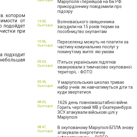
Сьогодні
Маріуполя і перейшов на бік РФ:
прикордоннику повідомили про
підозру
 в котором
симости от
13:00,
Волноваського священника
тр подойдёт
Сьогодні
засудили на 15 років тюрми за
чистки при
пособництво окупантам
10:06,
Переселенці можуть не платити за
Сьогодні
частину комунальних послуг у
покинутому житлі: які умови
а подходит
и небольшая
09:53,
П’ятьох українських підлітків
Сьогодні
евакуювали з тимчасово окупованої
території, - ФОТО
09:35,
У маріупольських школах триває
Сьогодні
набір учнів: як навчатимуться діти та
куди звертатися
08:55,
1626 день повномасштабної війни.
Сьогодні
Горить черговий WB у Єкатеринбурзі.
ЗСУ атакували військові цілі у
Маріуполі
08:47,
В окупованому Маріуполі БПЛА знову
Сьогодні
атакували енергетичну