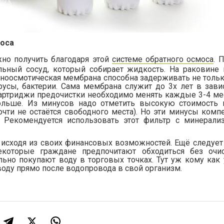
моса
но получить благодаря этой
системе обратного осмоса
. 
альный сосуд, который собирает жидкость. На раковине
тноосмотическая мембрана способна задерживать не тольк
русы, бактерии. Сама мембрана служит до 3х лет в зави
артриджи предочистки необходимо менять каждые 3-4 мес
ольше. Из минусов надо отметить высокую стоимость 
очти не остаётся свободного места). Но эти минусы комп
. Рекомендуется использовать этот фильтр с минерали
исходя из своих финансовых возможностей. Ещё следует
екоторые граждане предпочитают обходиться без очис
льно покупают воду в торговых точках. Тут уж кому как 
воду прямо после водопровода в свой организм.