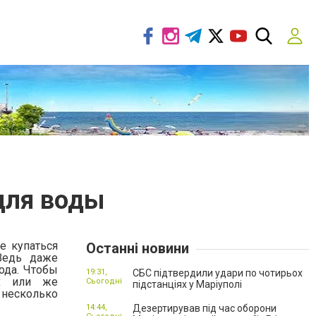
для воды
е купаться
Останні новини
Ведь даже
ода. Чтобы
19:31,
СБС підтвердили удари по чотирьох
ах или же
Сьогодні
підстанціях у Маріуполі
 несколько
14:44,
Дезертирував під час оборони