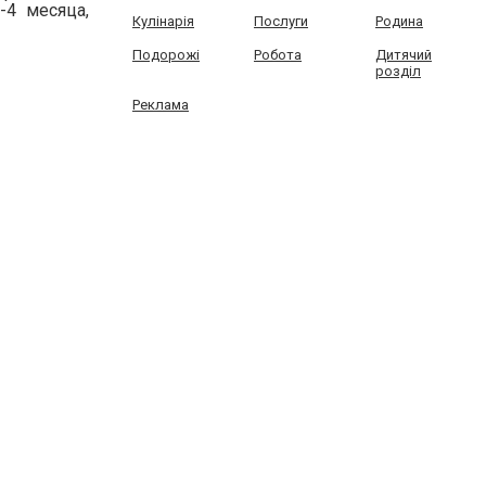
-4 месяца,
Кулінарія
Послуги
Родина
Подорожі
Робота
Дитячий
розділ
Реклама