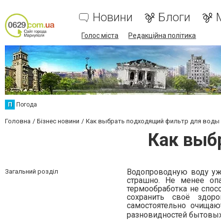
Новини
Блоги
Голос міста
Редакційна політика
П
Погода
Головна
Бізнес новини
Как выбрать подходящий фильтр для воды
Как выб
Водопроводную воду уже
Загальний розділ
страшно. Не менее оп
термообработка не спосо
сохранить своё здор
самостоятельно очищаю
разновидностей бытовы