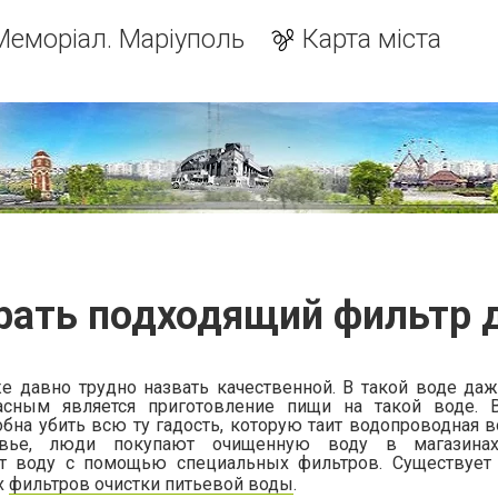
Меморіал. Маріуполь
Карта міста
рать подходящий фильтр 
 давно трудно назвать качественной. В такой воде даж
асным является приготовление пищи на такой воде. 
бна убить всю ту гадость, которую таит водопроводная в
овье, люди покупают очищенную воду в магазин
т воду с помощью специальных фильтров. Существует
х
фильтров очистки питьевой воды
.