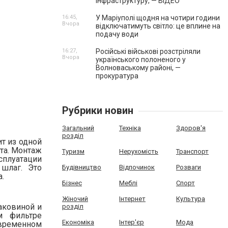
інфраструктуру, — ВІДЕО
16:45,
У Маріуполі щодня на чотири години
Вчора
відключатимуть світло: це вплине на
подачу води
16:27,
Російські військові розстріляли
Вчора
українського полоненого у
Волноваському районі, —
прокуратура
Рубрики новин
Загальний
Техніка
Здоров'я
розділ
ит из одной
ста. Монтаж
Туризм
Нерухомість
Транспорт
сплуатации
шлаг. Это
Будівництво
Відпочинок
Розваги
.
Бізнес
Меблі
Спорт
Жіночий
Інтернет
Культура
раковиной и
розділ
м фильтре
Економіка
Інтер'єр
Мода
временном