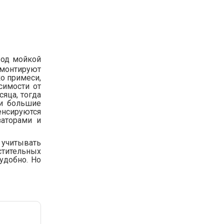
Под мойкой
 монтируют
о примеси,
симости от
яца, тогда
и большие
енсируются
заторами и
 учитывать
тительных
удобно. Но