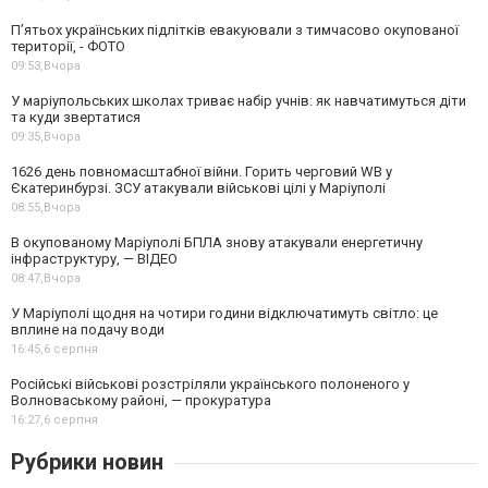
П’ятьох українських підлітків евакуювали з тимчасово окупованої
території, - ФОТО
09:53,
Вчора
У маріупольських школах триває набір учнів: як навчатимуться діти
та куди звертатися
09:35,
Вчора
1626 день повномасштабної війни. Горить черговий WB у
Єкатеринбурзі. ЗСУ атакували військові цілі у Маріуполі
08:55,
Вчора
В окупованому Маріуполі БПЛА знову атакували енергетичну
інфраструктуру, — ВІДЕО
08:47,
Вчора
У Маріуполі щодня на чотири години відключатимуть світло: це
вплине на подачу води
16:45,
6 серпня
Російські військові розстріляли українського полоненого у
Волноваському районі, — прокуратура
16:27,
6 серпня
Рубрики новин