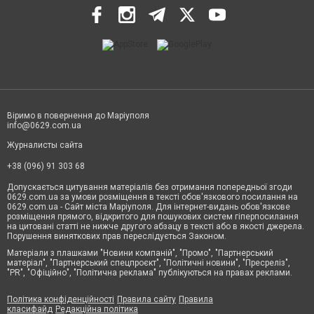
Віримо в повернення до Маріуполя
info@0629.com.ua
Журналисты сайта
+38 (096) 91 303 68
Допускається цитування матеріалів без отримання попередньої згоди
0629.com.ua за умови розміщення в тексті обов'язкового посилання на
0629.com.ua - Сайт міста Маріуполя. Для інтернет-видань обов'язкове
розміщення прямого, відкритого для пошукових систем гіперпосилання
на цитовані статті не нижче другого абзацу в тексті або в якості джерела.
Порушення виняткових прав переслідується Законом.
Матеріали з плашками "Новини компаній", "Промо", "Партнерський
матеріал", "Партнерський спецпроєкт", "Політичні новини", "Пресреліз",
"PR", "Офіційно", "Політична реклама" публікуються на правах реклами.
Політика конфіденційності
Правила сайту
Правила
класифайд
Редакційна політика