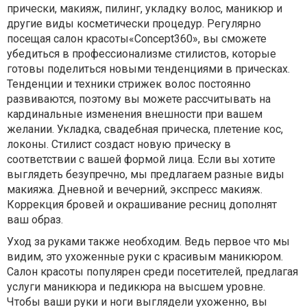
прически, макияж, пилинг, укладку волос, маникюр и
другие виды косметически процедур. Регулярно
посещая салон красоты«Concept360», вы сможете
убедиться в профессионализме стилистов, которые
готовы поделиться новыми тенденциями в прическах.
Тенденции и техники стрижек волос постоянно
развиваются, поэтому вы можете рассчитывать на
кардинальные изменения внешности при вашем
желании. Укладка, свадебная прическа, плетение кос,
локоны. Стилист создаст новую прическу в
соответствии с вашей формой лица. Если вы хотите
выглядеть безупречно, мы предлагаем разные виды
макияжа. Дневной и вечерний, экспресс макияж.
Коррекция бровей и окрашивание ресниц дополнят
ваш образ.
Уход за руками также необходим. Ведь первое что мы
видим, это ухоженные руки с красивым маникюром.
Салон красоты популярен среди посетителей, предлагая
услуги маникюра и педикюра на высшем уровне.
Чтобы ваши руки и ноги выглядели ухоженно, вы