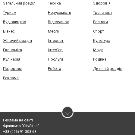
Загальний розділ
Техніка
Здоров'я
Туризм
Нерухомість
Транспорт
Будівництво
Відпочинок
Розваги
Бізнес
Меблі
Спорт
Жіночий розділ
Інтернет
Культура
Економіка
Інтер'єр
Мода
Кулінарія
Послуги
Родина
Подорожі
Робота
Дитячий розділ
Реклама
Реклама на сайті
Франшиза "CitySites"
+38 (096) 91 303 68