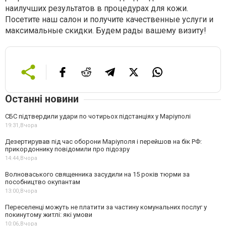
наилучших результатов в процедурах для кожи.
Посетите наш салон и получите качественные услуги и
максимальные скидки. Будем рады вашему визиту!
Останні новини
СБС підтвердили удари по чотирьох підстанціях у Маріуполі
19:31,
Вчора
Дезертирував під час оборони Маріуполя і перейшов на бік РФ:
прикордоннику повідомили про підозру
14:44,
Вчора
Волноваського священника засудили на 15 років тюрми за
пособництво окупантам
13:00,
Вчора
Переселенці можуть не платити за частину комунальних послуг у
покинутому житлі: які умови
10:06,
Вчора