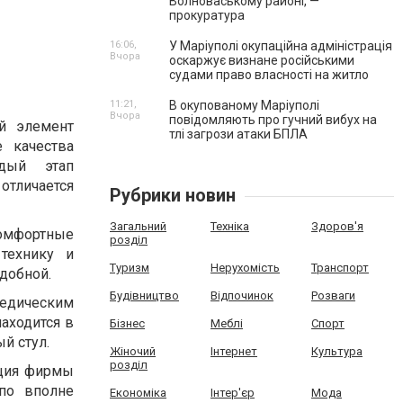
Волноваському районі, —
прокуратура
16:06,
У Маріуполі окупаційна адміністрація
Вчора
оскаржує визнане російськими
судами право власності на житло
11:21,
В окупованому Маріуполі
Вчора
повідомляють про гучний вибух на
ый элемент
тлі загрози атаки БПЛА
 качества
ждый этап
отличается
Рубрики новин
Загальний
Техніка
Здоров'я
комфортные
розділ
технику и
Туризм
Нерухомість
Транспорт
удобной.
Будівництво
Відпочинок
Розваги
едическим
аходится в
Бізнес
Меблі
Спорт
й стул.
Жіночий
Інтернет
Культура
розділ
кция фирмы
 по вполне
Економіка
Інтер'єр
Мода