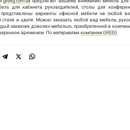
ли
greeg.com.ua
предлагает вашему вниманию мебель для 
бель для кабинета руководителей, столы для конферен
и представлены варианты офисной мебели на любой вк
стиле и цвете. Можно заказать любой вид мебели, руко
ый заказчик доволен мебелью, приобретенной в компании
оверенное временем. По материалам
компании
GREEG
.