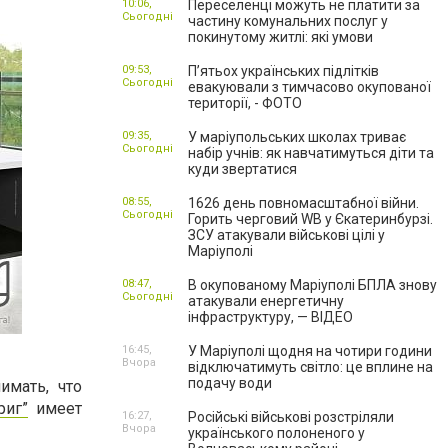
10:06,
Переселенці можуть не платити за
Сьогодні
частину комунальних послуг у
покинутому житлі: які умови
09:53,
П’ятьох українських підлітків
Сьогодні
евакуювали з тимчасово окупованої
території, - ФОТО
09:35,
У маріупольських школах триває
Сьогодні
набір учнів: як навчатимуться діти та
куди звертатися
08:55,
1626 день повномасштабної війни.
Сьогодні
Горить черговий WB у Єкатеринбурзі.
ЗСУ атакували військові цілі у
Маріуполі
08:47,
В окупованому Маріуполі БПЛА знову
Сьогодні
атакували енергетичну
інфраструктуру, — ВІДЕО
16:45,
У Маріуполі щодня на чотири години
Вчора
відключатимуть світло: це вплине на
подачу води
имать, что
риг”
имеет
16:27,
Російські військові розстріляли
Вчора
українського полоненого у