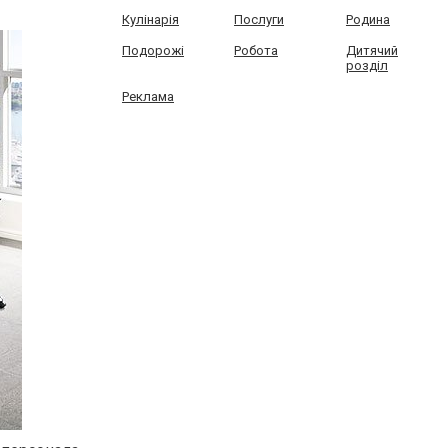
Кулінарія
Послуги
Родина
Подорожі
Робота
Дитячий
розділ
Реклама