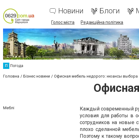
Новини
Блоги
Голос міста
Редакційна політика
П
Погода
Головна
Бізнес новини
Офисная мебель недорого: нюансы выбора
Офисная
Меблі
Каждый современный рук
условия для работы в о
сотрудников на новые с
плохо сделанной мебель
Поэтому к такому вопрос