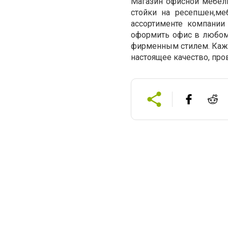
Магазин офисной мебе
стойки на ресепшен,ме
ассортименте компани
оформить офис в любом 
фирменным стилем. Кажд
настоящее качество, пр