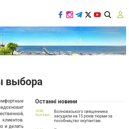
ы выбора
Останні новини
комфортные
 вдохновит
13:00,
Волноваського священника
ественной,
Сьогодні
засудили на 15 років тюрми за
 клиентов.
пособництво окупантам
но и делать