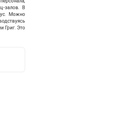
персонала,
ц-залов. В
ус. Можно
водствуясь
 Григ. Это