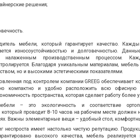
айнерские решения;
вечность.
одитель мебели, который гарантирует качество. Кажд
ается износоустойчивостью и долговечностью. Данные
но налаженным производственным процессом. Ка
нтролируется. Благодаря уникальным материалам, мебель 
ством, но и высокими эстетическими показателями.
товленная под контролем компании GREEG обеспечивает 
жно компактно и удобно расположить всю офисную 
ономичность пространства, которая сделает работу более 
ебели – это экологичность и соответствие ортоп
 который проводит 8-10 часов на рабочем месте должен н
иях. Важны элементарные вещи – удобный стол, комфортны
иг неспроста имеет настолько чистую репутацию. Проду
арантировано высокого качества, мебель реализуется