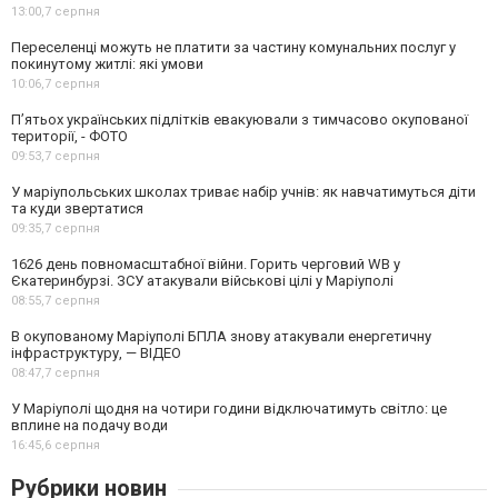
13:00,
7 серпня
Переселенці можуть не платити за частину комунальних послуг у
покинутому житлі: які умови
10:06,
7 серпня
П’ятьох українських підлітків евакуювали з тимчасово окупованої
території, - ФОТО
09:53,
7 серпня
У маріупольських школах триває набір учнів: як навчатимуться діти
та куди звертатися
09:35,
7 серпня
1626 день повномасштабної війни. Горить черговий WB у
Єкатеринбурзі. ЗСУ атакували військові цілі у Маріуполі
08:55,
7 серпня
В окупованому Маріуполі БПЛА знову атакували енергетичну
інфраструктуру, — ВІДЕО
08:47,
7 серпня
У Маріуполі щодня на чотири години відключатимуть світло: це
вплине на подачу води
16:45,
6 серпня
Рубрики новин