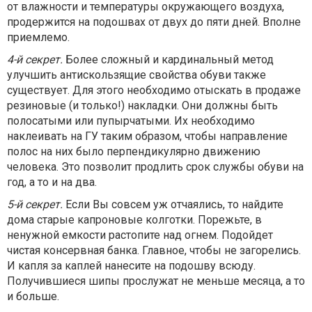
от влажности и температуры окружающего воздуха,
продержится на подошвах от двух до пяти дней. Вполне
приемлемо.
4-й секрет.
Более сложный и кардинальный метод
улучшить антискользящие свойства обуви также
существует. Для этого необходимо отыскать в продаже
резиновые (и только!) накладки. Они должны быть
полосатыми или пупырчатыми. Их необходимо
наклеивать на ГУ таким образом, чтобы направление
полос на них было перпендикулярно движению
человека. Это позволит продлить срок службы обуви на
год, а то и на два.
5-й секрет.
Если Вы совсем уж отчаялись, то найдите
дома старые капроновые колготки. Порежьте, в
ненужной емкости растопите над огнем. Подойдет
чистая консервная банка. Главное, чтобы не загорелись.
И капля за каплей нанесите на подошву всюду.
Получившиеся шипы прослужат не меньше месяца, а то
и больше.