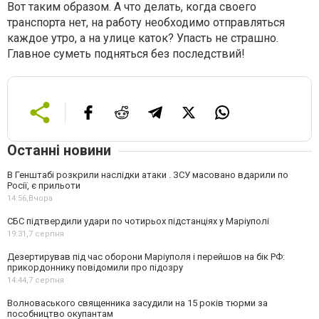
Вот таким образом. А что делать, когда своего
транспорта нет, на работу необходимо отправляться
каждое утро, а на улице каток? Упасть не страшно.
Главное суметь подняться без последствий!
Останні новини
В Генштабі розкрили наслідки атаки . ЗСУ масовано вдарили по
Росії, є прильоти
14:56,
Вчора
СБС підтвердили удари по чотирьох підстанціях у Маріуполі
19:31,
7 серпня
Дезертирував під час оборони Маріуполя і перейшов на бік РФ:
прикордоннику повідомили про підозру
14:44,
7 серпня
Волноваського священника засудили на 15 років тюрми за
пособництво окупантам