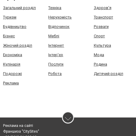
Загальний розділ
Техніка
Здоров'я
Туризм
Нерухомість
Транспорт
Будівництво
Відпочинок
Розваги
Бізнес
Меблі
Спорт
Жіночий розділ
Інтернет
Культура
Економіка
Інтер'єр
Мода
Кулінарія
Послуги
Родина
Подорожі
Робота
Дитячий розділ
Реклама
Реклама на сайті
Франшиза "CitySites"