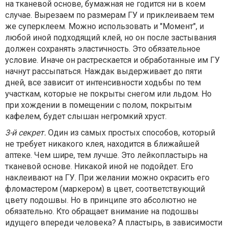
на тканевой основе, бумажная не годится ни в коем
случае. Вырезаем по размерам ГУ и приклеиваем тем
же суперклеем. Можно использовать и ″Момент″, и
любой иной подходящий клей, но он после застывания
должен сохранять эластичность. Это обязательное
условие. Иначе он растрескается и обработанные им ГУ
начнут рассыпаться. Наждак выдерживает до пяти
дней, все зависит от интенсивности ходьбы по тем
участкам, которые не покрыты снегом или льдом. Но
при хождении в помещении с полом, покрытым
кафелем, будет слышан негромкий хруст.
3-й секрет.
Один из самых простых способов, который
не требует никакого клея, находится в ближайшей
аптеке. Чем шире, тем лучше. Это лейкопластырь на
тканевой основе. Никакой иной не подойдет. Его
наклеивают на ГУ. При желании можно окрасить его
фломастером (маркером) в цвет, соответствующий
цвету подошвы. Но в принципе это абсолютно не
обязательно. Кто обращает внимание на подошвы
идущего впереди человека? А пластырь, в зависимости