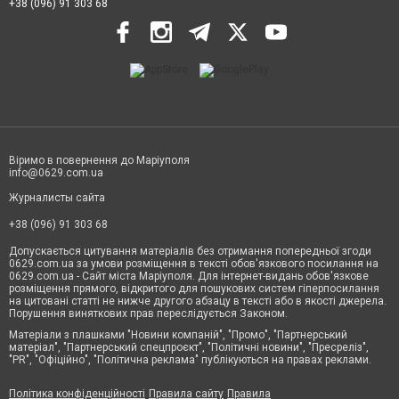
+38 (096) 91 303 68
Віримо в повернення до Маріуполя
info@0629.com.ua
Журналисты сайта
+38 (096) 91 303 68
Допускається цитування матеріалів без отримання попередньої згоди
0629.com.ua за умови розміщення в тексті обов'язкового посилання на
0629.com.ua - Сайт міста Маріуполя. Для інтернет-видань обов'язкове
розміщення прямого, відкритого для пошукових систем гіперпосилання
на цитовані статті не нижче другого абзацу в тексті або в якості джерела.
Порушення виняткових прав переслідується Законом.
Матеріали з плашками "Новини компаній", "Промо", "Партнерський
матеріал", "Партнерський спецпроєкт", "Політичні новини", "Пресреліз",
"PR", "Офіційно", "Політична реклама" публікуються на правах реклами.
Політика конфіденційності
Правила сайту
Правила