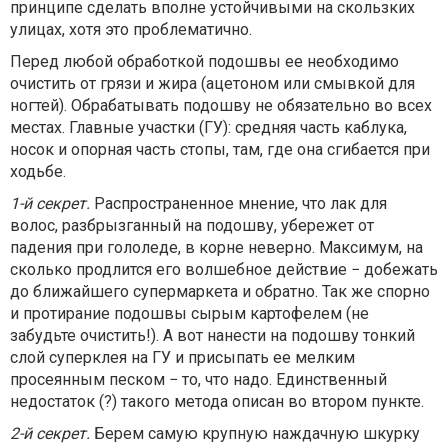
принципе сделать вполне устойчивыми на скользких
улицах, хотя это проблематично.
Перед любой обработкой подошвы ее необходимо
очистить от грязи и жира (ацетоном или смывкой для
ногтей). Обрабатывать подошву не обязательно во всех
местах. Главные участки (ГУ): средняя часть каблука,
носок и опорная часть стопы, там, где она сгибается при
ходьбе.
1-й секрет.
Распространенное мнение, что лак для
волос, разбрызганный на подошву, убережет от
падения при гололеде, в корне неверно. Максимум, на
сколько продлится его волшебное действие − добежать
до ближайшего супермаркета и обратно. Так же спорно
и протирание подошвы сырым картофелем (не
забудьте очистить!). А вот нанести на подошву тонкий
слой суперклея на ГУ и присыпать ее мелким
просеянным песком − то, что надо. Единственный
недостаток (?) такого метода описан во втором пункте.
2-й секрет.
Берем самую крупную наждачную шкурку