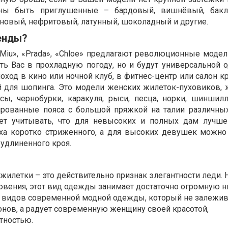
ны быть приглушенные – бардовый, вишнёвый, бакл
новый, нефритовый, латунный, шоколадный и другие.
енды?
iu Miu», «Prada», «Chloe» предлагают революционные моде
ать Вас в прохладную погоду, но и будут универсальной 
поход в кино или ночной клуб, в фитнес-центр или салон к
 для шопинга. Это модели женских жилеток-пуховиков, 
исы, чернобурки, каракуля, рыси, песца, норки, шиншилл
ованные пояса с большой пряжкой на талии различны
ует учитывать, что для невысоких и полных дам лучш
ха коротко стриженного, а для высоких девушек можно
удлиненного кроя.
жилетки – это действительно признак элегантности леди.
овения, этот вид одежды занимает достаточно огромную н
видов современной модной одежды, который не залежив
онов, а радует современную женщину своей красотой,
тностью.