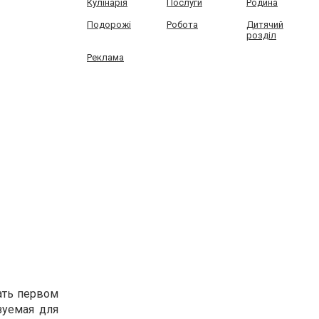
Кулінарія
Послуги
Родина
Подорожі
Робота
Дитячий
розділ
Реклама
ать первом
зуемая для