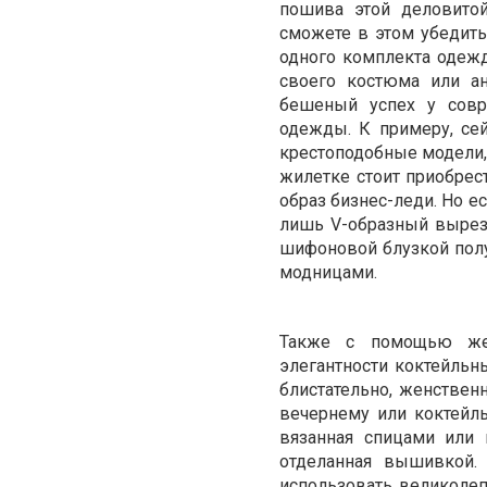
пошива этой деловито
сможете в этом убедитьс
одного комплекта одежд
своего костюма или ан
бешеный успех у сов
одежды. К примеру, се
крестоподобные модели,
жилетке стоит приобрес
образ бизнес-леди. Но е
лишь V-образный вырез
шифоновой блузкой получ
модницами.
Также с помощью жен
элегантности коктейльн
блистательно, женствен
вечернему или коктейль
вязанная спицами или
отделанная вышивкой.
использовать великолеп