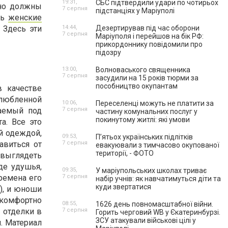
19:31,
СБС підтвердили удари по чотирьох
нно должны
7 серпня
підстанціях у Маріуполі
ть
женские
 Здесь эти
14:44,
Дезертирував під час оборони
7 серпня
Маріуполя і перейшов на бік РФ:
прикордоннику повідомили про
підозру
13:00,
Волноваського священника
7 серпня
засудили на 15 років тюрми за
пособництво окупантам
 качестве
злюбленной
10:06,
Переселенці можуть не платити за
ваемый под
7 серпня
частину комунальних послуг у
покинутому житлі: які умови
а. Все это
ой одеждой,
09:53,
П’ятьох українських підлітків
авиться от
7 серпня
евакуювали з тимчасово окупованої
території, - ФОТО
 выглядеть
де удушья,
09:35,
У маріупольських школах триває
ремена его
7 серпня
набір учнів: як навчатимуться діти та
куди звертатися
), и юноши
 комфортно
08:55,
1626 день повномасштабної війни.
 отделки в
7 серпня
Горить черговий WB у Єкатеринбурзі.
ЗСУ атакували військові цілі у
. Материал