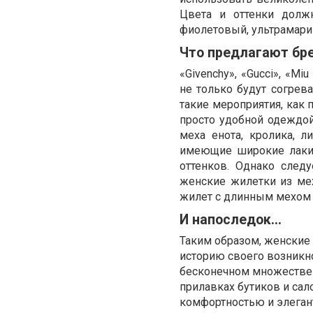
Цвета и оттенки долж
фиолетовый, ультрамари
Что предлагают бр
«Givenchy», «Gucci», «M
не только будут согрев
такие мероприятия, как 
просто удобной одеждой
меха енота, кролика, л
имеющие широкие лакир
оттенков. Однако след
женские жилетки из ме
жилет с длинным мехом 
И напоследок...
Таким образом, женские 
историю своего возникн
бесконечном множестве 
прилавках бутиков и сал
комфортностью и элеган