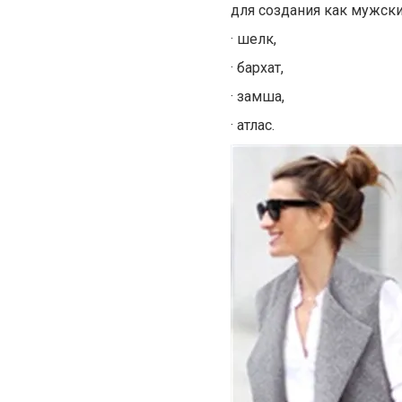
для создания как мужски
·
шелк,
·
бархат,
·
замша,
·
атлас.