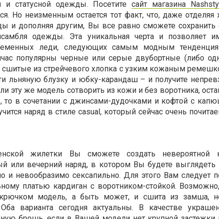
й и статусной одежды. Посетите
сайт магазина Nashsty
я. Но неизменным остается тот факт, что, даже отделяя 
ы и дополняя другим, Вы все равно сможете сохранить 
самбля одежды. Эта уникальная черта и позволяет и
ременных леди, следующих самым модным тенденци
йчас популярны черные или серые двубортные (либо од
 сшитые из стрейчевого хлопка с узким кожаным ремешко
ти льняную блузку и юбку-карандаш – и получите непре
сли эту же модель сотворить из кожи и без воротника, ост
, то в сочетании с джинсами-дудочками и кофтой с кап
ится наряд в стиле casual, который сейчас очень почита
ской жилетки Вы сможете создать невероятной 
ый или вечерний наряд, в котором Вы будете выглядеть
но и невообразимо сексапильно. Для этого Вам следует п
ному платью кардиган с воротником-стойкой. Возможно,
 крючком модель, а быть может, и сшита из замша, н
 Оба варианта сегодня актуальны. В качестве украше
ную брошь, если в Вашей модели нет крупной застежки 