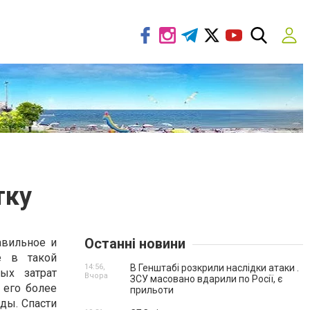
тку
Останні новини
авильное и
е в такой
14:56,
В Генштабі розкрили наслідки атаки .
ых затрат
Вчора
ЗСУ масовано вдарили по Росії, є
 его более
прильоти
ды. Спасти