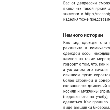
Вас от депрессии смож
включить такой яркий 
жилетки в https://nashst
изделия тоже представл
Немного истории
Как вид одежды они в
реквизита в комическо
одеждой особ, находящ
камзол на такие меропр
говорит о том, что, как
а уж затем его начали
слишком тугих корсето
более стройной и сове
скованности движений и
носили и мужчины (прим
(надевая его на учебу)
одеваться. Как правило
виде вышивки бисером, 