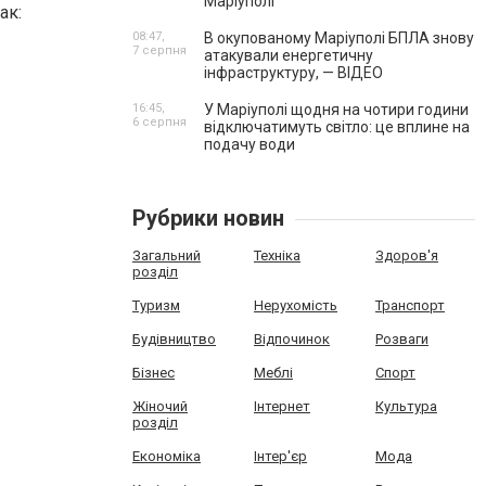
Маріуполі
ак:
08:47,
В окупованому Маріуполі БПЛА знову
7 серпня
атакували енергетичну
інфраструктуру, — ВІДЕО
16:45,
У Маріуполі щодня на чотири години
6 серпня
відключатимуть світло: це вплине на
подачу води
Рубрики новин
Загальний
Техніка
Здоров'я
розділ
Туризм
Нерухомість
Транспорт
Будівництво
Відпочинок
Розваги
Бізнес
Меблі
Спорт
Жіночий
Інтернет
Культура
розділ
Економіка
Інтер'єр
Мода