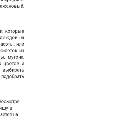
ажановый,
ли, которые
одеждой на
расоты, или
жилеток из
ы, мутона,
х цветов и
е выбирать
 подобрать
 Несмотря
ишу в
ается на