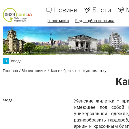
Новини
Блоги
Голос міста
Редакційна політика
П
Погода
Головна
Бізнес новини
Как выбрать женскую жилетку
Ка
Мода
Женские жилетки – при
имеющее под собой в
универсальной одежде
разнообразить гардероб
ярким и красочным бла