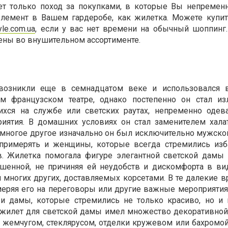
ет только поход за покупками, в которые Вы непреме
элемент в Вашем гардеробе, как жилетка. Можете купи
yle.com.ua
, если у вас нет времени на обычный шоппинг.
ены во внушительном ассортименте.
озникли еще в семнадцатом веке и использовался в
м французском театре, однако постепенно он стал и
ихся на службе или светских раутах, непременно оде
иятия. В домашних условиях он стал заменителем халат
 и многое другое изначально он был исключительно мужск
 примерять и женщины, которые всегда стремились изб
в. Жилетка помогала фигуре элегантной светской дамы
ршенной, не причиняя ей неудобств и дискомфорта в ви
 многих других, доставляемых корсетами. В те далекие в
еряя его на переговоры или другие важные мероприятия
, и дамы, которые стремились не только красиво, но и
, жилет для светской дамы имел множество декоративной
жемчугом, стеклярусом, отделки кружевом или бахромой