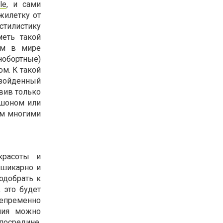
le
, и сами
жилетку от
стилистику
меть такой
ям в мире
нобортные)
м. К такой
взойденный
авив только
юшоном или
ем многими
красоты и
 шикарно и
одобрать к
 это будет
епременно
ния можно
посредине.