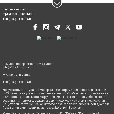
Реклама на сайті
Франшиза "CitySites"
+38 (096) 91 303 68
Віримо в повернення до Маріуполя
info@0629.com.ua
Журналисты сайта
+38 (096) 91 303 68
Допускається цитування матеріалів без отримання попередньої згоди
0629.com.ua за умови розміщення в тексті обов'язкового посилання на
0629.com.ua - Сайт міста Маріуполя. Для інтернет-видань обов'язкове
розміщення прямого, відкритого для пошукових систем гіперпосилання
на цитовані статті не нижче другого абзацу в тексті або в якості джерела.
Порушення виняткових прав переслідується Законом.
Матеріали з плашками "Новини компаній", "Промо", "Партнерський