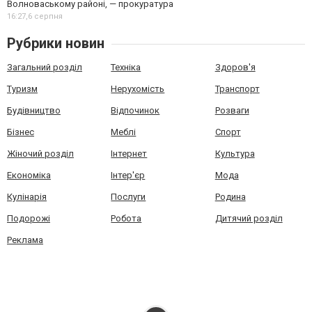
Волноваському районі, — прокуратура
16:27,
6 серпня
Рубрики новин
Загальний розділ
Техніка
Здоров'я
Туризм
Нерухомість
Транспорт
Будівництво
Відпочинок
Розваги
Бізнес
Меблі
Спорт
Жіночий розділ
Інтернет
Культура
Економіка
Інтер'єр
Мода
Кулінарія
Послуги
Родина
Подорожі
Робота
Дитячий розділ
Реклама