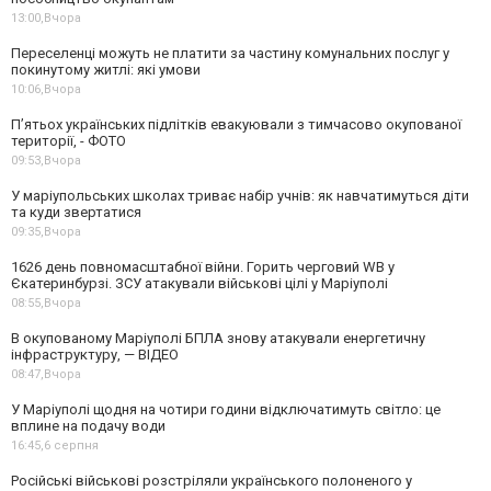
13:00,
Вчора
Переселенці можуть не платити за частину комунальних послуг у
покинутому житлі: які умови
10:06,
Вчора
П’ятьох українських підлітків евакуювали з тимчасово окупованої
території, - ФОТО
09:53,
Вчора
У маріупольських школах триває набір учнів: як навчатимуться діти
та куди звертатися
09:35,
Вчора
1626 день повномасштабної війни. Горить черговий WB у
Єкатеринбурзі. ЗСУ атакували військові цілі у Маріуполі
08:55,
Вчора
В окупованому Маріуполі БПЛА знову атакували енергетичну
інфраструктуру, — ВІДЕО
08:47,
Вчора
У Маріуполі щодня на чотири години відключатимуть світло: це
вплине на подачу води
16:45,
6 серпня
Російські військові розстріляли українського полоненого у