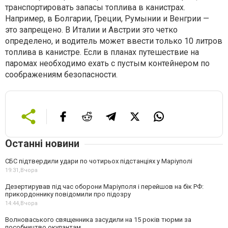
транспортировать запасы топлива в канистрах.
Например, в Болгарии, Греции, Румынии и Венгрии —
это запрещено. В Италии и Австрии это четко
определено, и водитель может ввести только 10 литров
топлива в канистре. Если в планах путешествие на
паромах необходимо ехать с пустым контейнером по
соображениям безопасности.
Останні новини
СБС підтвердили удари по чотирьох підстанціях у Маріуполі
19:31,
Вчора
Дезертирував під час оборони Маріуполя і перейшов на бік РФ:
прикордоннику повідомили про підозру
14:44,
Вчора
Волноваського священника засудили на 15 років тюрми за
пособництво окупантам