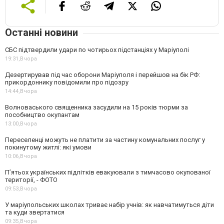
Останні новини
СБС підтвердили удари по чотирьох підстанціях у Маріуполі
19:31,
Вчора
Дезертирував під час оборони Маріуполя і перейшов на бік РФ:
прикордоннику повідомили про підозру
14:44,
Вчора
Волноваського священника засудили на 15 років тюрми за
пособництво окупантам
13:00,
Вчора
Переселенці можуть не платити за частину комунальних послуг у
покинутому житлі: які умови
10:06,
Вчора
П’ятьох українських підлітків евакуювали з тимчасово окупованої
території, - ФОТО
09:53,
Вчора
У маріупольських школах триває набір учнів: як навчатимуться діти
та куди звертатися
09:35,
Вчора