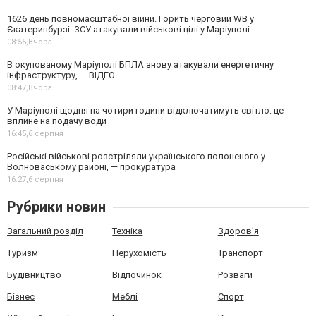
1626 день повномасштабної війни. Горить черговий WB у
Єкатеринбурзі. ЗСУ атакували військові цілі у Маріуполі
08:55,
Вчора
В окупованому Маріуполі БПЛА знову атакували енергетичну
інфраструктуру, — ВІДЕО
08:47,
Вчора
У Маріуполі щодня на чотири години відключатимуть світло: це
вплине на подачу води
16:45,
6 серпня
Російські військові розстріляли українського полоненого у
Волноваському районі, — прокуратура
16:27,
6 серпня
Рубрики новин
Загальний розділ
Техніка
Здоров'я
Туризм
Нерухомість
Транспорт
Будівництво
Відпочинок
Розваги
Бізнес
Меблі
Спорт