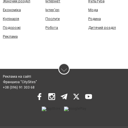
Жіночий розділ
Інтернет
Культура
Економіка
Інтер'єр
Мода
Кулінарія
Послуги
Родина
Подорожі
Робота
Дитячий розділ
Реклама
Реклама на сайті
Франшиза "CitySites"
+38 (096) 91 303 68