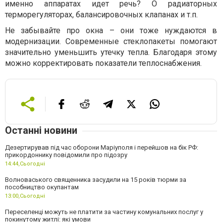
именно аппаратах идет речь? О радиаторных
терморегуляторах, балансировочных клапанах и т.п.
Не забывайте про окна – они тоже нуждаются в
модернизации. Современные стеклопакеты помогают
значительно уменьшить утечку тепла. Благодаря этому
можно корректировать показатели теплоснабжения.
Останні новини
Дезертирував під час оборони Маріуполя і перейшов на бік РФ:
прикордоннику повідомили про підозру
14:44,
Сьогодні
Волноваського священника засудили на 15 років тюрми за
пособництво окупантам
13:00,
Сьогодні
Переселенці можуть не платити за частину комунальних послуг у
покинутому житлі: які умови