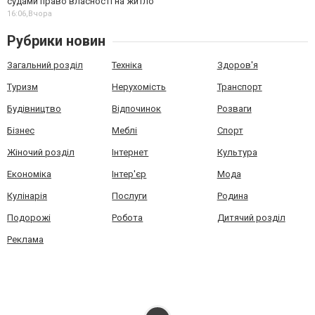
судами право власності на житло
16:06,
Вчора
Рубрики новин
Загальний розділ
Техніка
Здоров'я
Туризм
Нерухомість
Транспорт
Будівництво
Відпочинок
Розваги
Бізнес
Меблі
Спорт
Жіночий розділ
Інтернет
Культура
Економіка
Інтер'єр
Мода
Кулінарія
Послуги
Родина
Подорожі
Робота
Дитячий розділ
Реклама