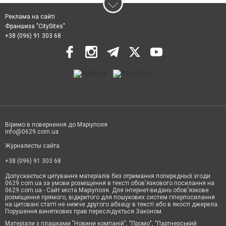
Реклама на сайті
Франшиза "CitySites"
+38 (096) 91 303 68
Віримо в повернення до Маріуполя
info@0629.com.ua
Журналисты сайта
+38 (096) 91 303 68
Допускається цитування матеріалів без отримання попередньої згоди
0629.com.ua за умови розміщення в тексті обов'язкового посилання на
0629.com.ua - Сайт міста Маріуполя. Для інтернет-видань обов'язкове
розміщення прямого, відкритого для пошукових систем гіперпосилання
на цитовані статті не нижче другого абзацу в тексті або в якості джерела.
Порушення виняткових прав переслідується Законом.
Матеріали з плашками "Новини компаній", "Промо", "Партнерський