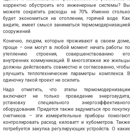
корректно обустроить его инженерные системы? Вы
можете сократить расходы на 70%. Именно столько
будет экономиться на отоплении, горячей воде. Как
видите, имеет смысл заниматься термомодернизацией
сооружений.
Конечно, людям, которые проживают в своем доме,
проще – они могут в любой момент начать работы по
утеплению строения, совершенствованию его
внутренних коммуникаций. В многоэтажке же жильцы
должны действовать совместно и согласованно, чтобы
улучшить теплотехнические параметры комплекса. В
одиночку такой проект не осилить.
Надо отметить, что этапы термомодернизации
включают не только проведение энергоаудита,
установку специального энергоэффективного
оборудования. Придется также задуматься про покупку
счетчиков – эти измерительные приборы помогают
контролировать расход киловатт и кубометров. Также
потребуется закупка регулирующих устройств. О каких