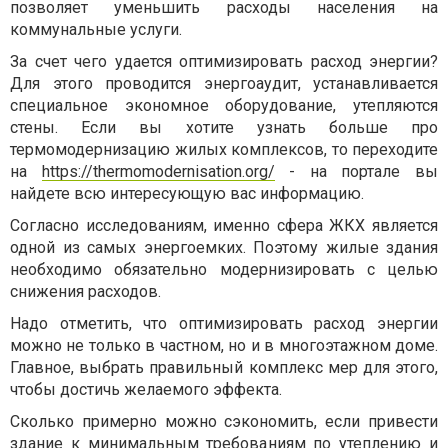
позволяет уменьшить расходы населения на
коммунальные услуги.
За счет чего удается оптимизировать расход энергии?
Для этого проводится энергоаудит, устанавливается
специальное экономное оборудование, утепляются
стены. Если вы хотите узнать больше про
термомодернизацию жилых комплексов, то переходите
на
https://thermomodernisation.org/
- на портале вы
найдете всю интересующую вас информацию.
Согласно исследованиям, именно сфера ЖКХ является
одной из самых энергоемких. Поэтому жилые здания
необходимо обязательно модернизировать с целью
снижения расходов.
Надо отметить, что оптимизировать расход энергии
можно не только в частном, но и в многоэтажном доме.
Главное, выбрать правильный комплекс мер для этого,
чтобы достичь желаемого эффекта.
Сколько примерно можно сэкономить, если привести
здание к минимальным требованиям по утеплению и