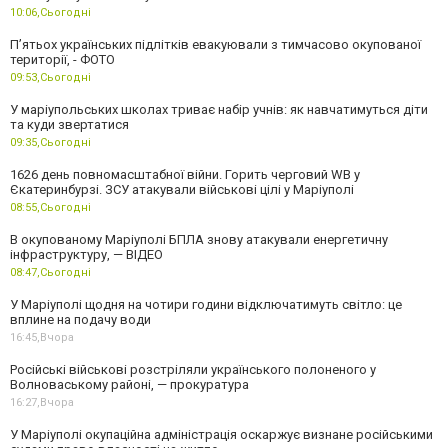
10:06,
Сьогодні
П’ятьох українських підлітків евакуювали з тимчасово окупованої
території, - ФОТО
09:53,
Сьогодні
У маріупольських школах триває набір учнів: як навчатимуться діти
та куди звертатися
09:35,
Сьогодні
1626 день повномасштабної війни. Горить черговий WB у
Єкатеринбурзі. ЗСУ атакували військові цілі у Маріуполі
08:55,
Сьогодні
В окупованому Маріуполі БПЛА знову атакували енергетичну
інфраструктуру, — ВІДЕО
08:47,
Сьогодні
У Маріуполі щодня на чотири години відключатимуть світло: це
вплине на подачу води
16:45,
Вчора
Російські військові розстріляли українського полоненого у
Волноваському районі, — прокуратура
16:27,
Вчора
У Маріуполі окупаційна адміністрація оскаржує визнане російськими