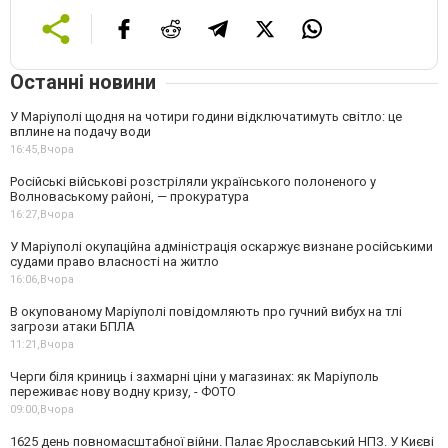
Останні новини
У Маріуполі щодня на чотири години відключатимуть світло: це
вплине на подачу води
16:45,
Вчора
Російські військові розстріляли українського полоненого у
Волноваському районі, — прокуратура
16:27,
Вчора
У Маріуполі окупаційна адміністрація оскаржує визнане російськими
судами право власності на житло
16:06,
Вчора
В окупованому Маріуполі повідомляють про гучний вибух на тлі
загрози атаки БПЛА
11:21,
Вчора
Черги біля криниць і захмарні ціни у магазинах: як Маріуполь
переживає нову водну кризу, - ФОТО
09:00,
Вчора
1625 день повномасштабної війни. Палає Ярославський НПЗ. У Києві