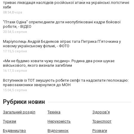
триває ліквідація наслідків російської атаки на українські логістичні
хаби
08:54,
Вчора
"Птахи Одіна" оприлюднили доти неопубліковані кадри бойової
роботи, - ВІДЕО
20:54,
5 серпня
Маріуполець Андрій Бєдняков зіграє тата Петрика П’яточкина у
новому українському фільмі, - ФОТО
17:15,
5 серпня
«Ми не будемо ховати чужу людину». Родина два роки шукає
військового, якого визнали загиблим
16:17,
5 серпня
Вступників із ТОТ змушують робити селфі та надсилати геолокацію:
правозахисники звернулися до МОН
15:04,
5 серпня
Рубрики новин
Загальний розділ
Техніка
Здоров'я
Туризм
Нерухомість
Транспорт
Будівництво
Відпочинок
Розваги