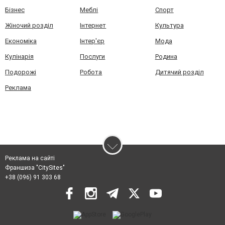
Бізнес
Меблі
Спорт
Жіночий розділ
Інтернет
Культура
Економіка
Інтер'єр
Мода
Кулінарія
Послуги
Родина
Подорожі
Робота
Дитячий розділ
Реклама
Реклама на сайті
Франшиза "CitySites"
+38 (096) 91 303 68