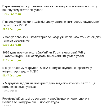
Переселенці можуть не платити за частину комунальних послуг у
покинутому житлі: які умови
10:06,
Сьогодні
П’ятьох українських підлітків евакуювали з тимчасово окупованої
території, - ФОТО
09:53,
Сьогодні
У маріупольських школах триває набір учнів: як навчатимуться діти
та куди звертатися
09:35,
Сьогодні
1626 день повномасштабної війни. Горить черговий WB у
Єкатеринбурзі. ЗСУ атакували військові цілі у Маріуполі
08:55,
Сьогодні
В окупованому Маріуполі БПЛА знову атакували енергетичну
інфраструктуру, — ВІДЕО
08:47,
Сьогодні
У Маріуполі щодня на чотири години відключатимуть світло: це
вплине на подачу води
16:45,
Вчора
Російські військові розстріляли українського полоненого у
Волноваському районі, — прокуратура