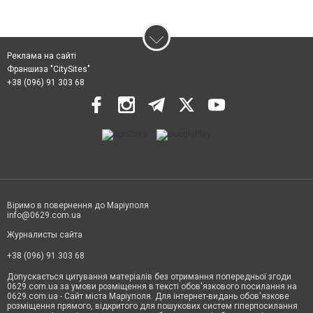
Реклама на сайті
Франшиза "CitySites"
+38 (096) 91 303 68
Віримо в повернення до Маріуполя
info@0629.com.ua
Журналисты сайта
+38 (096) 91 303 68
Допускається цитування матеріалів без отримання попередньої згоди
0629.com.ua за умови розміщення в тексті обов'язкового посилання на
0629.com.ua - Сайт міста Маріуполя. Для інтернет-видань обов'язкове
розміщення прямого, відкритого для пошукових систем гіперпосилання