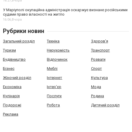
16:27,
Вчора
У Маріуполі окупаційна адміністрація оскаржує визнане російськими
судами право власності на житло
16:06,
Вчора
Рубрики новин
Загальний розділ
Техніка
Здоров'я
Туризм
Нерухомість
Транспорт
Будівництво
Відпочинок
Розваги
Бізнес
Меблі
Спорт
Жіночий розділ
Інтернет
Культура
Економіка
Інтер'єр
Мода
Кулінарія
Послуги
Родина
Подорожі
Робота
Дитячий розділ
Реклама