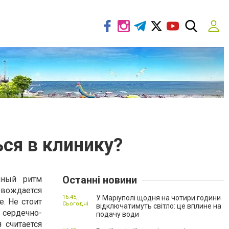
ся в клинику?
Останні новини
чный ритм
вождается
16:45,
У Маріуполі щодня на чотири години
. Не стоит
Сьогодні
відключатимуть світло: це вплине на
 сердечно-
подачу води
 считается