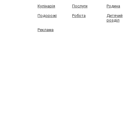
Кулінарія
Послуги
Родина
Подорожі
Робота
Дитячий
розділ
Реклама