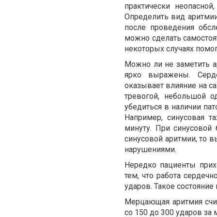
практически неопасной
Определить вид аритмии
после проведения обсле
можно сделать самостоят
некоторых случаях помог
Можно ли не заметить 
ярко выражены. Серд
оказывает влияние на с
тревогой, небольшой 
убедиться в наличии пат
Например, синусовая т
минуту. При синусовой 
синусовой аритмии, то 
нарушениями.
Нередко пациенты прихо
тем, что работа сердеч
ударов. Такое состояние
Мерцающая аритмия счит
со 150 до 300 ударов за