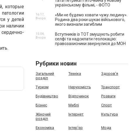
тата Петрика П’яточкина у новому
українському фільмі, - ФОТО
й, которые
 патологии
16:17,
«Ми не будемо ховати чужу людину».
Вчора
ся у детей
Родина два роки шукає військового,
якого визнали загиблим
ри наличии
сердечно-
15:04,
Вступників із ТОТ змушують робити
Вчора
селфі та надсилати геолокацію:
правозахисники звернулися до МОН
ить.
Рубрики новин
Загальний
Техніка
Здоров'я
розділ
Туризм
Нерухомість
Транспорт
Будівництво
Відпочинок
Розваги
Бізнес
Меблі
Спорт
Жіночий
Інтернет
Культура
розділ
Економіка
Інтер'єр
Мода