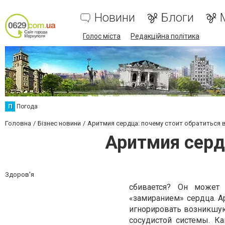
Новини
Блоги
Голос міста
Редакційна політика
П
Погода
Головна
Бізнес новини
Аритмия сердца: почему стоит обратиться 
Аритмия серд
Здоров'я
сбивается? Он может 
«замиранием» сердца. А
игнорировать возникшую
сосудистой системы. Ка