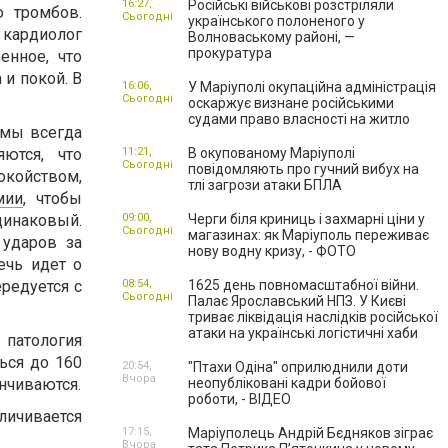
16:27,
Російські військові розстріляли
ю тромбов.
Сьогодні
українського полоненого у
 кардиолог
Волноваському районі, —
прокуратура
енное, что
 и покой. В
16:06,
У Маріуполі окупаційна адміністрація
Сьогодні
оскаржує визнане російськими
судами право власності на житло
омы всегда
ются, что
11:21,
В окупованому Маріуполі
Сьогодні
повідомляють про гучний вибух на
окойством,
тлі загрози атаки БПЛА
мии
, чтобы
одинаковый.
09:00,
Черги біля криниць і захмарні ціни у
Сьогодні
магазинах: як Маріуполь переживає
 ударов за
нову водну кризу, - ФОТО
ечь идет о
редуется с
08:54,
1625 день повномасштабної війни.
Сьогодні
Палає Ярославський НПЗ. У Києві
триває ліквідація наслідків російської
атаки на українські логістичні хаби
 патология
ься до 160
20:54,
"Птахи Одіна" оприлюднили доти
Вчора
анчиваются.
неопубліковані кадри бойової
роботи, - ВІДЕО
личивается
17:15,
Маріуполець Андрій Бєдняков зіграє
Вчора