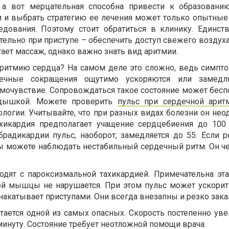
, а вот мерцательная способна привести к образовани
 и выбрать стратегию ее лечения может только опытные
дования. Поэтому стоит обратиться в клинику. Единств
ельно при приступе – обеспечить доступ свежего воздуха
ает массаж, однако важно знать вид аритмии.
аритмию сердца? На самом деле это сложно, ведь симпт
ечные сокращения ощутимо ускоряются или замедля
амочувствие. Сопровождаться такое состояние может бесп
одышкой. Можете проверить
пульс при сердечной арит
ологии. Учитывайте, что при разных видах болезни он не
ахикардия предполагает учащение сердцебиения до 100
брадикардии пульс, наоборот, замедляется до 55. Если р
вы можете наблюдать нестабильный сердечный ритм. Он че
дят с пароксизмальной тахикардией. Примечательна эта
ной мышцы не нарушается. При этом пульс может ускорит
 накатывает приступами. Они всегда внезапны и резко зак
ается одной из самых опасных. Скорость постепенно уве
 минуту. Состояние требует неотложной помощи врача.