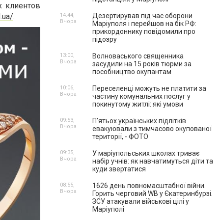
х клиентов
.ua/
.
14:44,
Дезертирував під час оборони
Вчора
Маріуполя і перейшов на бік РФ:
прикордоннику повідомили про
підозру
13:00,
Волноваського священника
Вчора
засудили на 15 років тюрми за
пособництво окупантам
10:06,
Переселенці можуть не платити за
Вчора
частину комунальних послуг у
покинутому житлі: які умови
09:53,
П’ятьох українських підлітків
Вчора
евакуювали з тимчасово окупованої
території, - ФОТО
09:35,
У маріупольських школах триває
Вчора
набір учнів: як навчатимуться діти та
куди звертатися
08:55,
1626 день повномасштабної війни.
Вчора
Горить черговий WB у Єкатеринбурзі.
ЗСУ атакували військові цілі у
Маріуполі