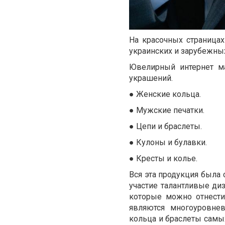
На красочных страница
украинских и зарубежны
Ювелирный интернет ма
украшений.
●
Женские кольца.
●
Мужские печатки.
●
Цепи и браслеты.
●
Кулоны и булавки.
●
Кресты и колье.
Вся эта продукция была 
участие талантливые ди
которые можно отнести
являются многоуровне
кольца и браслеты самых