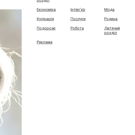
розділ
Економіка
Інтер'єр
Мода
Кулінарія
Послуги
Родина
Подорожі
Робота
Дитячий
розділ
Реклама