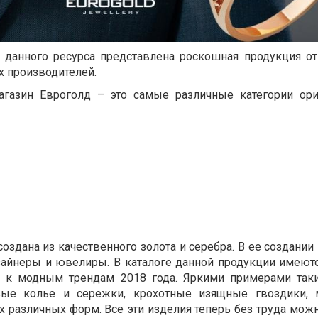
х данного ресурса представлена роскошная продукция о
х производителей.
газин Евроголд – это самые различные категории ор
создана из качественного золота и серебра. В ее создани
зайнеры и ювелиры. В каталоге данной продукции имеютс
 к модным трендам 2018 года. Яркими примерами так
вые колье и сережки, крохотные изящные гвоздики, 
 различных форм. Все эти изделия теперь без труда можн