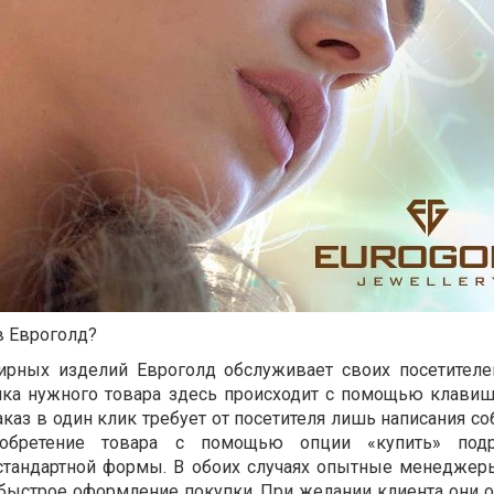
в Евроголд?
ирных изделий Евроголд обслуживает своих посетител
пка нужного товара здесь происходит с помощью клавиш
Заказ в один клик требует от посетителя лишь написания с
иобретение товара с помощью опции «купить» подр
стандартной формы. В обоих случаях опытные менеджер
быстрое оформление покупки. При желании клиента они о