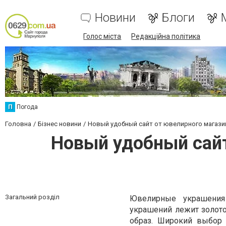
Новини
Блоги
Голос міста
Редакційна політика
П
Погода
Головна
Бізнес новини
Новый удобный сайт от ювелирного магази
Новый удобный сайт
Загальний розділ
Ювелирные украшения
украшений лежит золот
образ. Широкий выбор 