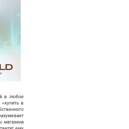
ей в любое
 «купить в
обственного
азумевает
ы магазина
тветят ему