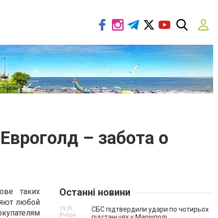
Евроголд – забота о
Останні новини
ове таких
няют любой
19:31,
СБС підтвердили удари по чотирьох
окупателям
Вчора
підстанціях у Маріуполі