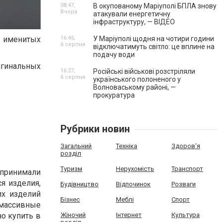
08:47,
В окупованому Маріуполі БПЛА знову
Вчора
атакували енергетичну
інфраструктуру, — ВІДЕО
16:45,
У Маріуполі щодня на чотири години
т именитых
6 серпня
відключатимуть світло: це вплине на
подачу води
игинальных
16:27,
Російські військові розстріляли
6 серпня
українського полоненого у
Волноваському районі, —
прокуратура
Рубрики новин
Загальний
Техніка
Здоров'я
розділ
Туризм
Нерухомість
Транспорт
и принимали
я изделия,
Будівництво
Відпочинок
Розваги
их изделий
Бізнес
Меблі
Спорт
массивные
Жіночий
Інтернет
Культура
о купить в