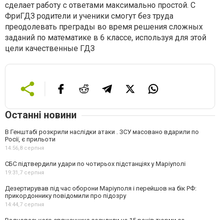
сделает работу с ответами максимально простой. С
ФриГДЗ родители и ученики смогут без труда
преодолевать преграды во время решения сложных
заданий по математике в 6 классе, используя для этой
цели качественные ГДЗ
Останні новини
В Генштабі розкрили наслідки атаки . ЗСУ масовано вдарили по
Росії, є прильоти
14:56,
8 серпня
СБС підтвердили удари по чотирьох підстанціях у Маріуполі
19:31,
7 серпня
Дезертирував під час оборони Маріуполя і перейшов на бік РФ:
прикордоннику повідомили про підозру
14:44,
7 серпня