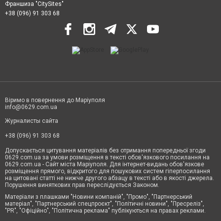
Франшиза "CitySites"
+38 (096) 91 303 68
Віримо в повернення до Маріуполя
info@0629.com.ua
Журналисты сайта
+38 (096) 91 303 68
Допускається цитування матеріалів без отримання попередньої згоди
0629.com.ua за умови розміщення в тексті обов'язкового посилання на
0629.com.ua - Сайт міста Маріуполя. Для інтернет-видань обов'язкове
розміщення прямого, відкритого для пошукових систем гіперпосилання
на цитовані статті не нижче другого абзацу в тексті або в якості джерела.
Порушення виняткових прав переслідується Законом.
Матеріали з плашками "Новини компаній", "Промо", "Партнерський
матеріал", "Партнерський спецпроєкт", "Політичні новини", "Пресреліз",
"PR", "Офіційно", "Політична реклама" публікуються на правах реклами.