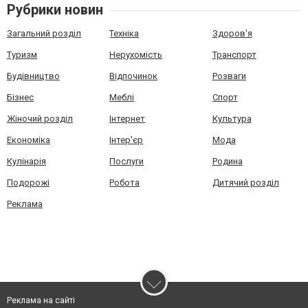
Рубрики новин
Загальний розділ
Техніка
Здоров'я
Туризм
Нерухомість
Транспорт
Будівництво
Відпочинок
Розваги
Бізнес
Меблі
Спорт
Жіночий розділ
Інтернет
Культура
Економіка
Інтер'єр
Мода
Кулінарія
Послуги
Родина
Подорожі
Робота
Дитячий розділ
Реклама
Реклама на сайті