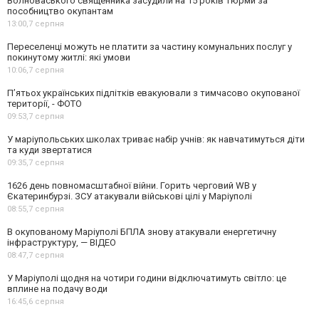
Волноваського священника засудили на 15 років тюрми за
пособництво окупантам
13:00,
7 серпня
Переселенці можуть не платити за частину комунальних послуг у
покинутому житлі: які умови
10:06,
7 серпня
П’ятьох українських підлітків евакуювали з тимчасово окупованої
території, - ФОТО
09:53,
7 серпня
У маріупольських школах триває набір учнів: як навчатимуться діти
та куди звертатися
09:35,
7 серпня
1626 день повномасштабної війни. Горить черговий WB у
Єкатеринбурзі. ЗСУ атакували військові цілі у Маріуполі
08:55,
7 серпня
В окупованому Маріуполі БПЛА знову атакували енергетичну
інфраструктуру, — ВІДЕО
08:47,
7 серпня
У Маріуполі щодня на чотири години відключатимуть світло: це
вплине на подачу води
16:45,
6 серпня