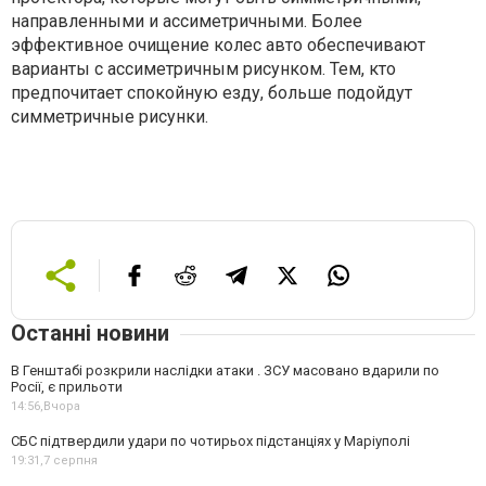
направленными и ассиметричными. Более
эффективное очищение колес авто обеспечивают
варианты с ассиметричным рисунком. Тем, кто
предпочитает спокойную езду, больше подойдут
симметричные рисунки.
Останні новини
В Генштабі розкрили наслідки атаки . ЗСУ масовано вдарили по
Росії, є прильоти
14:56,
Вчора
СБС підтвердили удари по чотирьох підстанціях у Маріуполі
19:31,
7 серпня