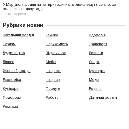
У Маріуполі щодня на чотири години відключатимуть світло: це
вплине на подачу води
16:45,
6 серпня
Рубрики новин
Загальний розділ
Техніка
Здоров'я
Туризм
Нерухомість
Транспорт
Будівництво
Відпочинок
Розваги
Бізнес
Меблі
Спорт
Жіночий розділ
Інтернет
Культура
Економіка
Інтер'єр
Мода
Кулінарія
Послуги
Родина
Подорожі
Робота
Дитячий розділ
Реклама