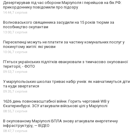
Дезертирував під час оборони Маріуполя і перейшов на бік РФ:
прикордоннику повідомили про підозру
14:44,
7 серпня
Волноваського священника засудили на 15 років тюрми за
пособництво окупантам
13:00,
7 серпня
Переселенці можуть не платити за частину комунальних послуг у
покинутому житлі: які умови
10:06,
7 серпня
П’ятьох українських підлітків евакуювали з тимчасово окупованої
території, - ФОТО
09:53,
7 серпня
У маріупольських школах триває набір учнів: як навчатимуться діти
та куди звертатися
09:35,
7 серпня
1626 день повномасштабної війни. Горить черговий WB у
Єкатеринбурзі. ЗСУ атакували військові цілі у Маріуполі
08:55,
7 серпня
В окупованому Маріуполі БПЛА знову атакували енергетичну
інфраструктуру, — ВІДЕО
08:47,
7 серпня