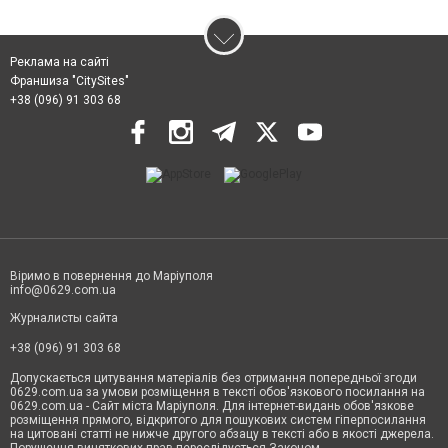
Реклама на сайті
Франшиза "CitySites"
+38 (096) 91 303 68
Віримо в повернення до Маріуполя
info@0629.com.ua
Журналисты сайта
+38 (096) 91 303 68
Допускається цитування матеріалів без отримання попередньої згоди
0629.com.ua за умови розміщення в тексті обов'язкового посилання на
0629.com.ua - Сайт міста Маріуполя. Для інтернет-видань обов'язкове
розміщення прямого, відкритого для пошукових систем гіперпосилання
на цитовані статті не нижче другого абзацу в тексті або в якості джерела.