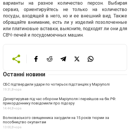
варианты на разное количество персон. Выбирая
сервиз, ориентируйтесь не только на количество
посуды, входящей в него, но и ее внешний вид. Также
обращайте внимание, есть ли у изделий позолоченные
или платиновые вставки, выясните, подходят ли они для
СВЧ-печей и посудомоечных машин.
Останні новини
СБС підтвердили удари по чотирьох підстанціях у Маріуполі
19:31,
Вчора
Дезертирував під час оборони Маріуполя і перейшов на бік РФ:
прикордоннику повідомили про підозру
14:44,
Вчора
Волноваського священника засудили на 15 років тюрми за
пособництво окупантам
13:00,
Вчора