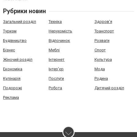
Рубрики новин
Загальний розділ
Техніка
Здоров'я
Туризм
Нерухомість
Транспорт
Будівництво
Відпочинок
Розваги
Бізнес
Меблі
Спорт
Жіночий розділ
Інтернет
Культура
Економіка
Інтер'єр
Мода
Кулінарія
Послуги
Родина
Подорожі
Робота
Дитячий розділ
Реклама