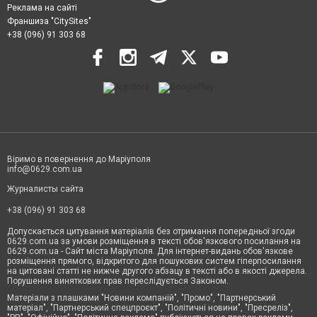
Реклама на сайті
Франшиза "CitySites"
+38 (096) 91 303 68
Віримо в повернення до Маріуполя
info@0629.com.ua
Журналисты сайта
+38 (096) 91 303 68
Допускається цитування матеріалів без отримання попередньої згоди
0629.com.ua за умови розміщення в тексті обов'язкового посилання на
0629.com.ua - Сайт міста Маріуполя. Для інтернет-видань обов'язкове
розміщення прямого, відкритого для пошукових систем гіперпосилання
на цитовані статті не нижче другого абзацу в тексті або в якості джерела.
Порушення виняткових прав переслідується Законом.
Матеріали з плашками "Новини компаній", "Промо", "Партнерський
матеріал", "Партнерський спецпроєкт", "Політичні новини", "Пресреліз",