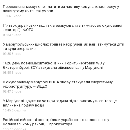
Переселенці можуть не платити за частину комунальних послуг у
покинутому житлі: які умови
10:06,
Вчора
П’ятьох українських підлітків евакуювали з тимчасово окупованої
території, - ФОТО
09:53,
Вчора
У маріупольських школах триває набір учнів: як навчатимуться діти
та куди звертатися
09:35,
Вчора
1626 день повномасштабної війни. Горить черговий WB у
Єкатеринбурзі. ЗСУ атакували військові цілі у Маріуполі
08:55,
Вчора
В окупованому Маріуполі БПЛА знову атакували енергетичну
інфраструктуру, — ВІДЕО
08:47,
Вчора
У Маріуполі щодня на чотири години відключатимуть світло: це
вплине на подачу води
16:45,
6 серпня
Російські військові розстріляли українського полоненого у
Волноваському районі, — прокуратура
16:27,
6 серпня