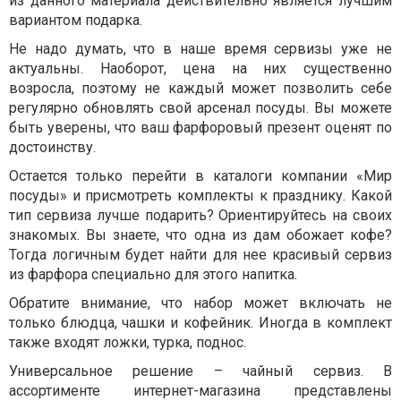
из данного материала действительно является лучшим
вариантом подарка.
Не надо думать, что в наше время сервизы уже не
актуальны. Наоборот, цена на них существенно
возросла, поэтому не каждый может позволить себе
регулярно обновлять свой арсенал посуды. Вы можете
быть уверены, что ваш фарфоровый презент оценят по
достоинству.
Остается только перейти в каталоги компании «Мир
посуды» и присмотреть комплекты к празднику. Какой
тип сервиза лучше подарить? Ориентируйтесь на своих
знакомых. Вы знаете, что одна из дам обожает кофе?
Тогда логичным будет найти для нее красивый сервиз
из фарфора специально для этого напитка.
Обратите внимание, что набор может включать не
только блюдца, чашки и кофейник. Иногда в комплект
также входят ложки, турка, поднос.
Универсальное решение – чайный сервиз. В
ассортименте интернет-магазина представлены