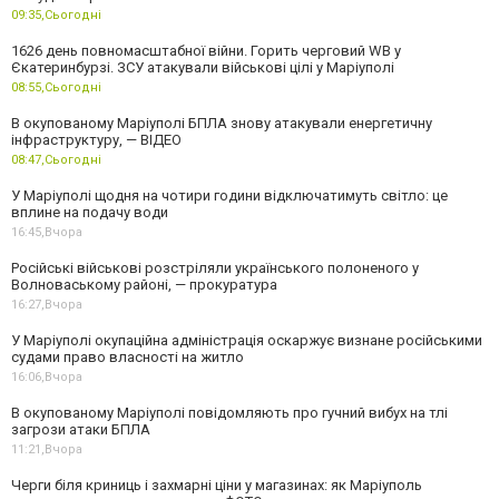
09:35,
Сьогодні
1626 день повномасштабної війни. Горить черговий WB у
Єкатеринбурзі. ЗСУ атакували військові цілі у Маріуполі
08:55,
Сьогодні
В окупованому Маріуполі БПЛА знову атакували енергетичну
інфраструктуру, — ВІДЕО
08:47,
Сьогодні
У Маріуполі щодня на чотири години відключатимуть світло: це
вплине на подачу води
16:45,
Вчора
Російські військові розстріляли українського полоненого у
Волноваському районі, — прокуратура
16:27,
Вчора
У Маріуполі окупаційна адміністрація оскаржує визнане російськими
судами право власності на житло
16:06,
Вчора
В окупованому Маріуполі повідомляють про гучний вибух на тлі
загрози атаки БПЛА
11:21,
Вчора
Черги біля криниць і захмарні ціни у магазинах: як Маріуполь