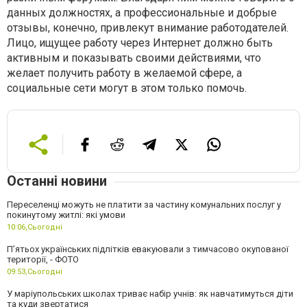
данных должностях, а профессиональные и добрые
отзывы, конечно, привлекут внимание работодателей.
Лицо, ищущее работу через Интернет должно быть
активным и показывать своими действиями, что
желает получить работу в желаемой сфере, а
социальные сети могут в этом только помочь.
Останні новини
Переселенці можуть не платити за частину комунальних послуг у
покинутому житлі: які умови
10:06,
Сьогодні
П’ятьох українських підлітків евакуювали з тимчасово окупованої
території, - ФОТО
09:53,
Сьогодні
У маріупольських школах триває набір учнів: як навчатимуться діти
та куди звертатися