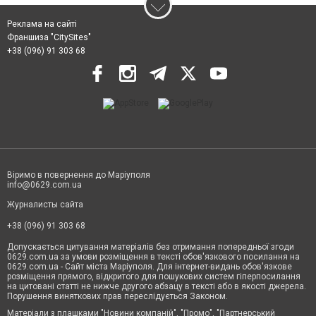
Реклама на сайті
Франшиза "CitySites"
+38 (096) 91 303 68
Віримо в повернення до Маріуполя
info@0629.com.ua
Журналисты сайта
+38 (096) 91 303 68
Допускається цитування матеріалів без отримання попередньої згоди
0629.com.ua за умови розміщення в тексті обов'язкового посилання на
0629.com.ua - Сайт міста Маріуполя. Для інтернет-видань обов'язкове
розміщення прямого, відкритого для пошукових систем гіперпосилання
на цитовані статті не нижче другого абзацу в тексті або в якості джерела.
Порушення виняткових прав переслідується Законом.
Матеріали з плашками "Новини компаній", "Промо", "Партнерський