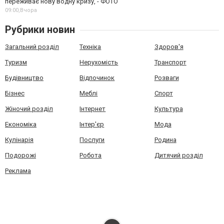
переживає нову водну кризу, - ФОТО
09:00,
Вчора
Рубрики новин
Загальний розділ
Техніка
Здоров'я
Туризм
Нерухомість
Транспорт
Будівництво
Відпочинок
Розваги
Бізнес
Меблі
Спорт
Жіночий розділ
Інтернет
Культура
Економіка
Інтер'єр
Мода
Кулінарія
Послуги
Родина
Подорожі
Робота
Дитячий розділ
Реклама