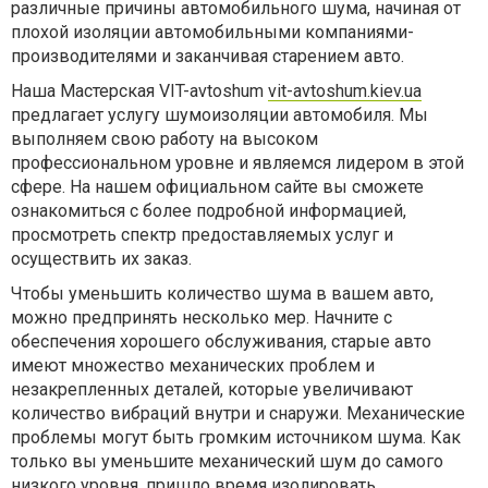
различные причины автомобильного шума, начиная от
плохой изоляции автомобильными компаниями-
производителями и заканчивая старением авто.
Наша Мастерская VIT-avtoshum
vit-avtoshum.kiev.ua
предлагает услугу шумоизоляции автомобиля. Мы
выполняем свою работу на высоком
профессиональном уровне и являемся лидером в этой
сфере. На нашем официальном сайте вы сможете
ознакомиться с более подробной информацией,
просмотреть спектр предоставляемых услуг и
осуществить их заказ.
Чтобы уменьшить количество шума в вашем авто,
можно предпринять несколько мер. Начните с
обеспечения хорошего обслуживания, старые авто
имеют множество механических проблем и
незакрепленных деталей, которые увеличивают
количество вибраций внутри и снаружи. Механические
проблемы могут быть громким источником шума. Как
только вы уменьшите механический шум до самого
низкого уровня, пришло время изолировать