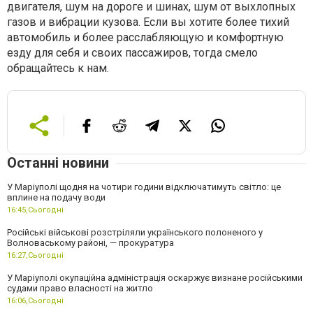
двигателя, шум на дороге и шинах, шум от выхлопных
газов и вибрации кузова. Если вы хотите более тихий
автомобиль и более расслабляющую и комфортную
езду для себя и своих пассажиров, тогда смело
обращайтесь к нам.
Останні новини
У Маріуполі щодня на чотири години відключатимуть світло: це
вплине на подачу води
16:45,
Сьогодні
Російські військові розстріляли українського полоненого у
Волноваському районі, — прокуратура
16:27,
Сьогодні
У Маріуполі окупаційна адміністрація оскаржує визнане російськими
судами право власності на житло
16:06,
Сьогодні