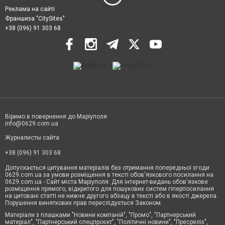
Реклама на сайті
Франшиза "CitySites"
+38 (096) 91 303 68
Віримо в повернення до Маріуполя
info@0629.com.ua
Журналисты сайта
+38 (096) 91 303 68
Допускається цитування матеріалів без отримання попередньої згоди
0629.com.ua за умови розміщення в тексті обов'язкового посилання на
0629.com.ua - Сайт міста Маріуполя. Для інтернет-видань обов'язкове
розміщення прямого, відкритого для пошукових систем гіперпосилання
на цитовані статті не нижче другого абзацу в тексті або в якості джерела.
Порушення виняткових прав переслідується Законом.
Матеріали з плашками "Новини компаній", "Промо", "Партнерський
матеріал", "Партнерський спецпроєкт", "Політичні новини", "Пресреліз",