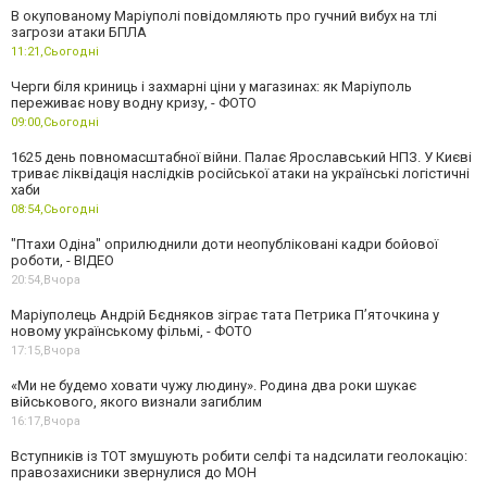
В окупованому Маріуполі повідомляють про гучний вибух на тлі
загрози атаки БПЛА
11:21,
Сьогодні
Черги біля криниць і захмарні ціни у магазинах: як Маріуполь
переживає нову водну кризу, - ФОТО
09:00,
Сьогодні
1625 день повномасштабної війни. Палає Ярославський НПЗ. У Києві
триває ліквідація наслідків російської атаки на українські логістичні
хаби
08:54,
Сьогодні
"Птахи Одіна" оприлюднили доти неопубліковані кадри бойової
роботи, - ВІДЕО
20:54,
Вчора
Маріуполець Андрій Бєдняков зіграє тата Петрика П’яточкина у
новому українському фільмі, - ФОТО
17:15,
Вчора
«Ми не будемо ховати чужу людину». Родина два роки шукає
військового, якого визнали загиблим
16:17,
Вчора
Вступників із ТОТ змушують робити селфі та надсилати геолокацію:
правозахисники звернулися до МОН