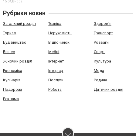
15:04,
Вчора
Рубрики новин
Загальний розділ
Техніка
Здоров'я
Туризм
Нерухомість
Транспорт
Будівництво
Відпочинок
Розваги
Бізнес
Меблі
Спорт
Жіночий розділ
Інтернет
Культура
Економіка
Інтер'єр
Мода
Кулінарія
Послуги
Родина
Подорожі
Робота
Дитячий розділ
Реклама