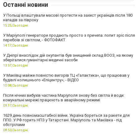
Останні новини
У Польщі влаштували масові протести на захист українців після 180
нападів за півроку
15:25,
Сьогодні
У Маріуполі генератори продають просто з причепа: попит зріс після
перебоїв зі світлом, - ФОТОФАКТ
14:17,
Сьогодні
У Дніпрі внаслідок дій окупантів був знищений склад ВООЗ, на якому
зберігалися гуманітарні медичні засоби
13:57,
Сьогодні
У Макіївці майже повністю вигорів ТЦ «Галактика», що працював у
будівлі колишнього «Епіцентру», - ВІДЕО
10:08,
Сьогодні
Після нічних вибухів частина Маріуполя знову без світла й води:
комунальні мережі працюють в аварійному режимі
09:17,
Сьогодні
1629 день повномасштабної війни. Україна бореться за ракети для
ППО. У РФ горить НПЗ у Татарстані. Маріуполь та Макіївка - під
обстрілами
08:53,
Сьогодні