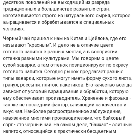
десятков поколений не выходящий из разряда
традиционных в большинстве развитых стран,
изготавливается строго из натурального сырья, которое
выращивается и обрабатывается в специальных
условиях.
Черный чай
пришел к нам из Китая и Цейлона, где его
называют "красным". И дело не в отличие цвета
готового напитка в разных местах, а в восприятии
оттенка разными культурами. Мы говорим о цвете
сухой заварки, а там оттенок позиционируют по окрасу
готового напитка. Сегодня рынок предлагает разные
типы заварки, которые могут иметь форму сухого листа,
гранул, россыпи, плиток, пакетиков. Его качество всегда
зависит от условий взращивания и обработки, которую
ему обеспечивает производитель. Хранение и фасовка -
так же не последний фактор, влияющий на качество и
вкус чая. Наиболее распространенное заблуждение,
навязанное многими производителями, что байховый
сорт - это черный чай. На самом деле, "байхао" - элитный
напиток, относящийся к практически бесцветным