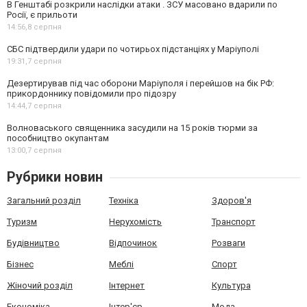
В Генштабі розкрили наслідки атаки . ЗСУ масовано вдарили по
Росії, є прильоти
14:56,
8 серпня
СБС підтвердили удари по чотирьох підстанціях у Маріуполі
19:31,
7 серпня
Дезертирував під час оборони Маріуполя і перейшов на бік РФ:
прикордоннику повідомили про підозру
14:44,
7 серпня
Волноваського священника засудили на 15 років тюрми за
пособництво окупантам
13:00,
7 серпня
Рубрики новин
Загальний розділ
Техніка
Здоров'я
Туризм
Нерухомість
Транспорт
Будівництво
Відпочинок
Розваги
Бізнес
Меблі
Спорт
Жіночий розділ
Інтернет
Культура
Економіка
Інтер'єр
Мода