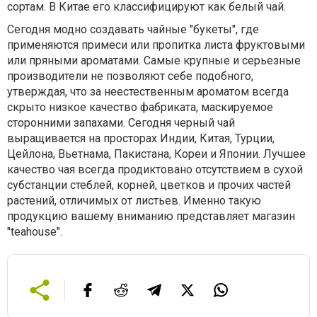
сортам. В Китае его классифицируют как белый чай.
Сегодня модно создавать чайные "букеты", где
применяются примеси или пропитка листа фруктовыми
или пряными ароматами. Самые крупные и серьезные
производители не позволяют себе подобного,
утверждая, что за неестественным ароматом всегда
скрыто низкое качество фабриката, маскируемое
сторонними запахами. Сегодня черный чай
выращивается на просторах Индии, Китая, Турции,
Цейлона, Вьетнама, Пакистана, Кореи и Японии. Лучшее
качество чая всегда продиктовано отсутствием в сухой
субстанции стеблей, корней, цветков и прочих частей
растений, отличимых от листьев. Именно такую
продукцию вашему вниманию представляет магазин
"teahouse".