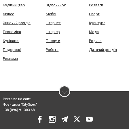
Будівництво
Відпочинок
Розваги
Бізнес
Меблі
Спорт
Жіночий розділ
Інтернет
Культура
Економіка
Інтер'єр
Мода
Кулінарія
Послуги
Родина
Подорожі
Робота
Дитячий розділ
Реклама
Реклама на сайті
Франшиза "CitySites"
+38 (096) 91 303 68