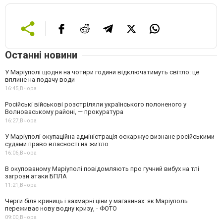
Останні новини
У Маріуполі щодня на чотири години відключатимуть світло: це
вплине на подачу води
16:45,
Вчора
Російські військові розстріляли українського полоненого у
Волноваському районі, — прокуратура
16:27,
Вчора
У Маріуполі окупаційна адміністрація оскаржує визнане російськими
судами право власності на житло
16:06,
Вчора
В окупованому Маріуполі повідомляють про гучний вибух на тлі
загрози атаки БПЛА
11:21,
Вчора
Черги біля криниць і захмарні ціни у магазинах: як Маріуполь
переживає нову водну кризу, - ФОТО
09:00,
Вчора