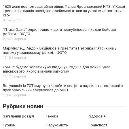
1625 день повномасштабної війни. Палає Ярославський НПЗ. У Києві
триває ліквідація наслідків російської атаки на українські логістичні
хаби
08:54,
Вчора
"Птахи Одіна" оприлюднили доти неопубліковані кадри бойової
роботи, - ВІДЕО
20:54,
5 серпня
Маріуполець Андрій Бєдняков зіграє тата Петрика П’яточкина у
новому українському фільмі, - ФОТО
17:15,
5 серпня
«Ми не будемо ховати чужу людину». Родина два роки шукає
військового, якого визнали загиблим
16:17,
5 серпня
Вступників із ТОТ змушують робити селфі та надсилати геолокацію:
правозахисники звернулися до МОН
15:04,
5 серпня
Рубрики новин
Загальний розділ
Техніка
Здоров'я
Туризм
Нерухомість
Транспорт