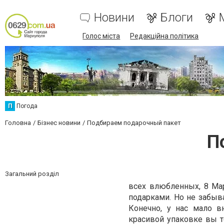
Новини
Блоги
Голос міста
Редакційна політика
П
Погода
Головна
Бізнес новини
Подбираем подарочный пакет
П
Загальний розділ
всех влюбленных, 8 Мар
подарками. Но не забыва
Конечно, у нас мало в
красивой упаковке вы т