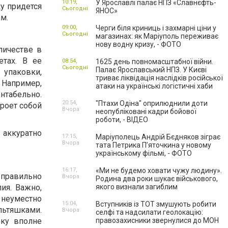
10:19,
У Ярославлі палає НПЗ «Славнєфть-
у придется
Сьогодні
ЯНОС»
м.
09:00,
Черги біля криниць і захмарні ціни у
Сьогодні
магазинах: як Маріуполь переживає
нову водну кризу, - ФОТО
личестве в
етах. В ее
08:54,
1625 день повномасштабної війни.
Сьогодні
Палає Ярославський НПЗ. У Києві
 упаковки,
триває ліквідація наслідків російської
Например,
атаки на українські логістичні хаби
нтабельно.
20:54,
"Птахи Одіна" оприлюднили доти
роет собой
Вчора
неопубліковані кадри бойової
роботи, - ВІДЕО
 аккуратно
17:15,
Маріуполець Андрій Бєдняков зіграє
Вчора
тата Петрика П’яточкина у новому
українському фільмі, - ФОТО
16:17,
«Ми не будемо ховати чужу людину».
правильно
Вчора
Родина два роки шукає військового,
ия. Важно,
якого визнали загиблим
 неуместно
15:04,
Вступників із ТОТ змушують робити
льтяшками.
Вчора
селфі та надсилати геолокацію:
еку вполне
правозахисники звернулися до МОН