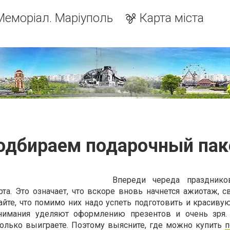
Меморіал. Маріуполь
Карта міста
одбираем подарочный пак
Впереди череда праздник
та. Это означает, что вскоре вновь начнется ажиотаж, с
йте, что помимо них надо успеть подготовить и красивую
нимания уделяют оформлению презентов и очень зря.
олько выиграете. Поэтому выясните, где можно купить
п