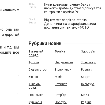
10:56,
Путін дозволив членам банд і
Вчора
наркоконтрабандистам підписувати
 и слишком
контракти з армією РФ
09:43,
Від тих, хто зберігає історію
Вчора
Донеччини: на снаряді залишили
послання окупантам, - ФОТО
но она так
е и дорогой
Рубрики новин
 и т.д. Вы
Загальний
Техніка
Здоров'я
ормите все
розділ
Туризм
Нерухомість
Транспорт
Будівництво
Відпочинок
Розваги
Бізнес
Меблі
Спорт
Жіночий
Інтернет
Культура
розділ
Економіка
Інтер'єр
Мода
Кулінарія
Послуги
Родина