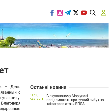
ет
Останні новини
ов – День
вязанный с
11:21,
В окупованому Маріуполі
 упаковку.
Сьогодні
повідомляють про гучний вибух на
 Благодаря
тлі загрози атаки БПЛА
одарочные