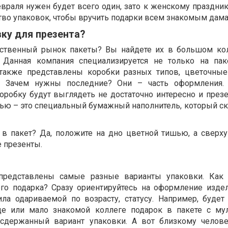
враля нужен будет всего один, зато к женскому праздник
тво упаковок, чтобы вручить подарки всем знакомым дама
вку для презента?
чественный рынок пакеты? Вы найдете их в большом ко
. Данная компания специализируется не только на пак
 также представлены коробки разных типов, цветочные
и. Зачем нужны последние? Они – часть оформления. 
оробку будут выглядеть не достаточно интересно и презе
ью – это специальный бумажный наполнитель, который ск
в пакет? Да, положите на дно цветной тишью, а сверху
 презенты.
редставлены самые разные варианты упаковки. Как 
го подарка? Сразу ориентируйтесь на оформление издел
ла одариваемой по возрасту, статусу. Например, будет
це или мало знакомой коллеге подарок в пакете с му
сдержанный вариант упаковки. А вот близкому челов