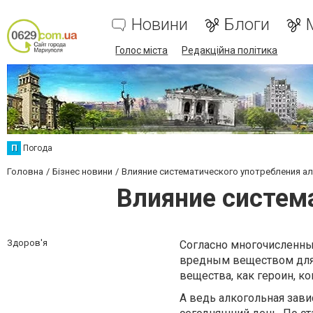
Новини
Блоги
Голос міста
Редакційна політика
П
Погода
Головна
Бізнес новини
Влияние систематического употребления ал
Влияние система
Здоров'я
Согласно многочисленны
вредным веществом для 
вещества, как героин, ко
А ведь алкогольная зави