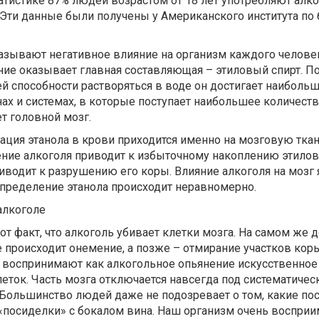
атистике 87% людей возрастом от 18 лет употребляют алко
Эти данные были получены у Американского института по 
азывают негативное влияние на организм каждого человек
ние оказывает главная составляющая – этиловый спирт. П
ей способности растворяться в воде он достигает наиболь
нах и системах, в которые поступает наибольшее количеств
т головной мозг.
ция этанола в крови приходится именно на мозговую ткан
ение алкоголя приводит к избыточному накоплению этилов
риводит к разрушению его коры. Влияние алкоголя на мозг 
спределение этанола происходит неравномерно.
алкоголе
т факт, что алкоголь убивает клетки мозга. На самом же д
 происходит онемение, а позже – отмирание участков кор
е воспринимают как алкогольное опьянение искусственное
ток. Часть мозга отключается навсегда под систематиче
 Большинство людей даже не подозревает о том, какие по
«посиделки» с бокалом вина. Наш организм очень восприи