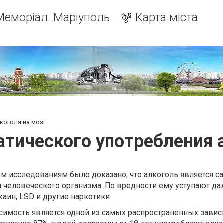
Меморіал. Маріуполь
Карта міста
коголя на мозг
тического употребления 
м исследованиям было доказано, что алкоголь является 
человеческого организма. По вредности ему уступают да
каин, LSD и другие наркотики.
симость является одной из самых распространенных завис