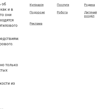
ь об
Кулінарія
Послуги
Родина
как и в
Подорожі
Робота
Дитячий
то они
розділ
ходятся
Реклама
этилового
ледствиям.
рового.
чно только
стых
кости из