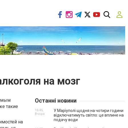
алкоголя на мозг
Останні новини
самым
же такие
16:45,
У Маріуполі щодня на чотири години
Вчора
відключатимуть світло: це вплине на
подачу води
имостей на