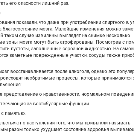
гать его опасности лишний раз.
г
вания показали, что даже при употреблении спиртного в 
на благосостояние мозга. Малейшие изменения можно заме
В таком случае извилины выглядят на снимке несколько
ые зоны мозга могут быть атрофированы. Посмотрев с п
тить пустоты, заполненные серозной жидкостью. На самой
ются заметные поврежденные участки, сосуды также прио
мозг восстанавливается после алкоголя, однако это популя
происходят необратимые процессы, которые принимаются 
пьянения:
ое представление о нравственности, нормальном поведени
, отвечающая за вестибулярные функции.
 с памятью.
льствуют о наступлении того, что мы привыкли называть
ждым разом только ухудшает состояние здоровья выпиваю