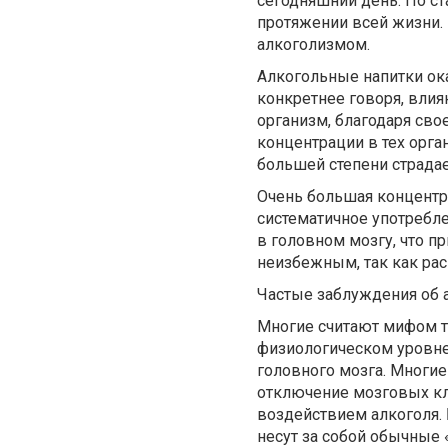
сегодняшний день. По ст
протяжении всей жизни. 
алкоголизмом.
Алкогольные напитки ок
конкретнее говоря, влия
организм, благодаря сво
концентрации в тех орга
большей степени страдае
Очень большая концентра
систематичное употребл
в головном мозгу, что п
неизбежным, так как ра
Частые заблуждения об 
Многие считают мифом то
физиологическом уровне
головного мозга. Многи
отключение мозговых кле
воздействием алкоголя.
несут за собой обычные 