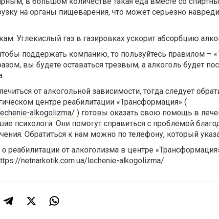
ирным, в большом количестве такая еда вместе со спиртн
узку на органы пищеварения, что может серьезно навред
вкам. Углекислый газ в газировках ускорит абсорбцию алко
, чтобы поддержать компанию, то пользуйтесь правилом – 
разом, вы будете оставаться трезвым, а алкоголь будет по
.
лечиться от алкогольной зависимости, тогда следует обрат
гическом центре реабилитации «Трансформация» (
/lechenie-alkogolizma/
) готовы оказать свою помощь в лече
ие психологи. Они помогут справиться с проблемой благо
ения. Обратиться к нам можно по телефону, который указан
 реабилитации от алкоголизма в центре «Трансформация
ttps://netnarkotik.com.ua/lechenie-alkogolizma/