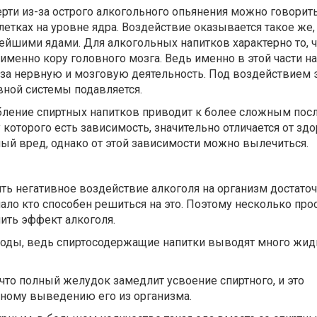
ерти из-за острого алкогольного опьянения можно говорит
етках на уровне ядра. Воздействие оказывается такое же, 
ейшими ядами. Для алкогольных напитков характерно то, ч
менно кору головного мозга. Ведь именно в этой части на
 за нервную и мозговую деятельность. Под воздействием 
вной системы подавляется.
бление спиртных напитков приводит к более сложным пос
 которого есть зависимость, значительно отличается от здо
ый вред, однако от этой зависимости можно вылечиться.
ть негативное воздействие алкоголя на организм достато
мало кто способен решиться на это. Поэтому несколько про
ить эффект алкоголя.
 воды, ведь спиртосодержащие напитки выводят много жид
 что полный желудок замедлит усвоение спиртного, и это
нному выведению его из организма.