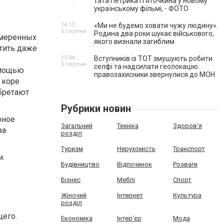
тата Петрика П’яточкина у новому
українському фільмі, - ФОТО
16:17,
«Ми не будемо ховати чужу людину».
5 серпня
Родина два роки шукає військового,
умеренных
якого визнали загиблим
тить даже
15:04,
Вступників із ТОТ змушують робити
5 серпня
селфі та надсилати геолокацію:
омощью
правозахисники звернулися до МОН
 коре
бретают
Рубрики новин
рное
Загальний
Техніка
Здоров'я
за
розділ
Туризм
Нерухомість
Транспорт
и.
Будівництво
Відпочинок
Розваги
Бізнес
Меблі
Спорт
Жіночий
Інтернет
Культура
розділ
щего.
Економіка
Інтер'єр
Мода