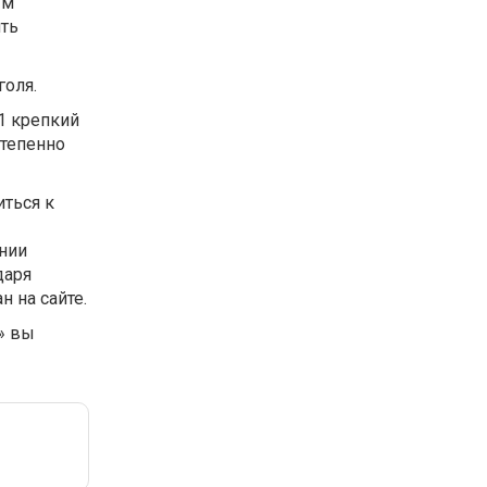
ым
ить
голя.
«1 крепкий
степенно
иться к
нии
даря
 на сайте.
» вы