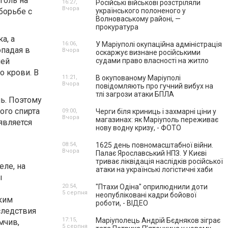
голь на
16:27,
Російські військові розстріляли
Вчора
борьбе с
українського полоненого у
Волноваському районі, —
прокуратура
а, а
16:06,
У Маріуполі окупаційна адміністрація
опадая в
Вчора
оскаржує визнане російськими
шей
судами право власності на житло
о крови. В
11:21,
В окупованому Маріуполі
Вчора
повідомляють про гучний вибух на
тлі загрози атаки БПЛА
ь. Поэтому
ого спирта
09:00,
Черги біля криниць і захмарні ціни у
Вчора
магазинах: як Маріуполь переживає
является
нову водну кризу, - ФОТО
08:54,
1625 день повномасштабної війни.
Вчора
Палає Ярославський НПЗ. У Києві
триває ліквідація наслідків російської
еле, на
атаки на українські логістичні хаби
ы
20:54,
"Птахи Одіна" оприлюднили доти
5 серпня
неопубліковані кадри бойової
ским
роботи, - ВІДЕО
следствия
17:15,
Маріуполець Андрій Бєдняков зіграє
мчив,
5 серпня