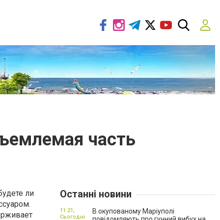
тъемлемая часть
Останні новини
будете ли
ссуаром.
11:21,
В окупованому Маріуполі
ерживает
Сьогодні
повідомляють про гучний вибух на