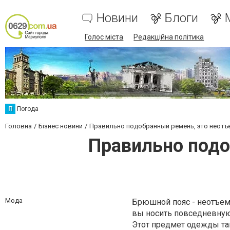
Новини
Блоги
Голос міста
Редакційна політика
П
Погода
Головна
Бізнес новини
Правильно подобранный ремень, это неотъ
Правильно подо
Мода
Брюшной пояс - неотъемл
вы носить повседневную
Этот предмет одежды та