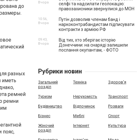
Вчора
селфі та надсилати геолокацію:
ирована до
правозахисники звернулися до МОН
 размеры.
10:56,
Путін дозволив членам банд і
Вчора
наркоконтрабандистам підписувати
контракти з армією РФ
товое
09:43,
Від тих, хто зберігає історію
Вчора
Донеччини: на снаряді залишили
матический
послання окупантам, - ФОТО
Рубрики новин
для разных
и иметь
Загальний
Техніка
Здоров'я
днако,
розділ
ета ремней
Туризм
Нерухомість
Транспорт
то ремни
Будівництво
Відпочинок
Розваги
ким
Бізнес
Меблі
Спорт
легантной
Жіночий
Інтернет
Культура
розділ
 пояс,
Економіка
Інтер'єр
Мода