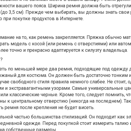
жности вашего пояса. Ширина ремня должна быть отрегул
(до 3,5 см). Прежде чем выбирать, вы должны знать свои
 при покупке продуктов в Интернете.
имание на то, как ремень закрепляется. Пряжка обычно ма
ать модель с косой (или ремень с отверстиями) или авто
лее точно и прекрасно адаптируется к силуэту владельца.
ь?
еть по меньшей мере два ремня, подходящие под одежду 
кожаный для костюма. Он должен быть достаточно тонким 
чае свободного стиля правила немного слабее. Не стоит, о
ми и экстравагантными узорами. Самые универсальные цв
или классические черные. Кроме того, следует помнить, ч
ы к центральному отверстию (никогда на последнем). Та
ть ремня после крепления не будет висеть.
льной частью большинства стилизаций. Он подходит как э
седневной одежде. Перед покупкой стоит измерить талию и
 на собственные размеры.