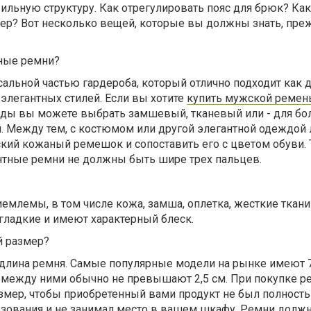
вильную структуру. Как отрегулировать пояс для брюк? Как
ер? Вот несколько вещей, которые вы должны знать, пре
ные ремни?
альной частью гардероба, который отлично подходит как 
 элегантных стилей. Если вы хотите
купить мужской ремен
ды вы можете выбрать замшевый, тканевый или - для бо
й. Между тем, с костюмом или другой элегантной одеждой
ский кожаный ремешок и сопоставить его с цветом обуви.
антные ремни не должны быть шире трех пальцев.
емлемы, в том числе кожа, замша, оплетка, жесткие ткани
гладкие и имеют характерный блеск.
й размер?
 длина ремня. Самые популярные модели на рынке имеют 7
 между ними обычно не превышают 2,5 см. При покупке р
азмер, чтобы приобретенный вами продукт не был полност
зования и не занимал место в вашем шкафу. Ремни долж