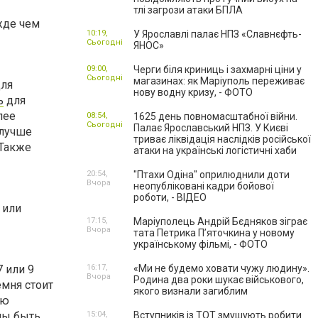
тлі загрози атаки БПЛА
жде чем
10:19,
У Ярославлі палає НПЗ «Славнєфть-
Сьогодні
ЯНОС»
09:00,
Черги біля криниць і захмарні ціни у
Сьогодні
магазинах: як Маріуполь переживає
для
нову водну кризу, - ФОТО
ь
для
лее
08:54,
1625 день повномасштабної війни.
Сьогодні
Палає Ярославський НПЗ. У Києві
 лучше
триває ліквідація наслідків російської
 Также
атаки на українські логістичні хаби
20:54,
"Птахи Одіна" оприлюднили доти
Вчора
неопубліковані кадри бойової
роботи, - ВІДЕО
 или
17:15,
Маріуполець Андрій Бєдняков зіграє
Вчора
тата Петрика П’яточкина у новому
українському фільмі, - ФОТО
 или 9
16:17,
«Ми не будемо ховати чужу людину».
Вчора
Родина два роки шукає військового,
емня стоит
якого визнали загиблим
ью
ны быть
15:04,
Вступників із ТОТ змушують робити