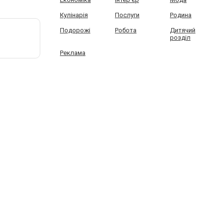
Кулінарія
Послуги
Родина
Подорожі
Робота
Дитячий
розділ
Реклама