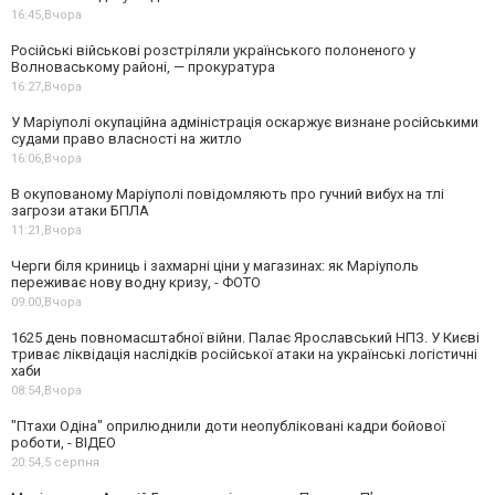
16:45,
Вчора
Російські військові розстріляли українського полоненого у
Волноваському районі, — прокуратура
16:27,
Вчора
У Маріуполі окупаційна адміністрація оскаржує визнане російськими
судами право власності на житло
16:06,
Вчора
В окупованому Маріуполі повідомляють про гучний вибух на тлі
загрози атаки БПЛА
11:21,
Вчора
Черги біля криниць і захмарні ціни у магазинах: як Маріуполь
переживає нову водну кризу, - ФОТО
09:00,
Вчора
1625 день повномасштабної війни. Палає Ярославський НПЗ. У Києві
триває ліквідація наслідків російської атаки на українські логістичні
хаби
08:54,
Вчора
"Птахи Одіна" оприлюднили доти неопубліковані кадри бойової
роботи, - ВІДЕО
20:54,
5 серпня