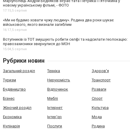
Маріуполець Андрій Бєдняков зіграє тата Петрика П’яточкина у
новому українському фільмі, - ФОТО
17:15,
5 серпня
«Ми не будемо ховати чужу людину». Родина два роки шукає
військового, якого визнали загиблим
16:17,
5 серпня
Вступників із ТОТ змушують робити селфі та надсилати геолокацію:
правозахисники звернулися до МОН
15:04,
5 серпня
Рубрики новин
Загальний розділ
Техніка
Здоров'я
Туризм
Нерухомість
Транспорт
Будівництво
Відпочинок
Розваги
Бізнес
Меблі
Спорт
Жіночий розділ
Інтернет
Культура
Економіка
Інтер'єр
Мода
Кулінарія
Послуги
Родина