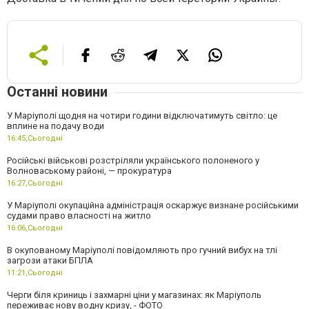
Останні новини
У Маріуполі щодня на чотири години відключатимуть світло: це
вплине на подачу води
16:45,
Сьогодні
Російські військові розстріляли українського полоненого у
Волноваському районі, — прокуратура
16:27,
Сьогодні
У Маріуполі окупаційна адміністрація оскаржує визнане російськими
судами право власності на житло
16:06,
Сьогодні
В окупованому Маріуполі повідомляють про гучний вибух на тлі
загрози атаки БПЛА
11:21,
Сьогодні
Черги біля криниць і захмарні ціни у магазинах: як Маріуполь
переживає нову водну кризу, - ФОТО