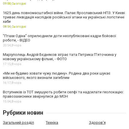
09:00,
Сьогодні
1625 день повномасштабної війни. Палає Ярославський НПЗ. У Києві
триває ліквідація наслідків російської атаки на українські логістичні
хаби
08:54,
Сьогодні
"Птахи Одіна" оприлюднили доти неопубліковані кадри бойової
роботи, - ВІДЕО
20:54,
Вчора
Маріуполець Андрій Бєдняков зіграє тата Петрика П’яточкина у
новому українському фільмі, - ФОТО
17:15,
Вчора
«Ми не будемо ховати чужу людину». Родина два роки шукає
військового, якого визнали загиблим
16:17,
Вчора
Вступників із ТОТ змушують робити селфі та надсилати геолокацію:
правозахисники звернулися до МОН
15:04,
Вчора
Рубрики новин
Загальний розділ
Техніка
Здоров'я