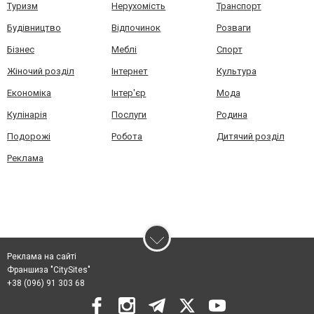
Туризм
Нерухомість
Транспорт
Будівництво
Відпочинок
Розваги
Бізнес
Меблі
Спорт
Жіночий розділ
Інтернет
Культура
Економіка
Інтер'єр
Мода
Кулінарія
Послуги
Родина
Подорожі
Робота
Дитячий розділ
Реклама
Реклама на сайті
Франшиза "CitySites"
+38 (096) 91 303 68