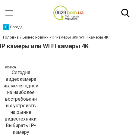
П
Погода
Головна
Бізнес новини
IP камеры или WI FI камеры 4K
IP камеры или WI FI камеры 4K
Техніка
Сегодня
видеокамера
является одной
из наиболее
востребованн
ых устройств
на рынке
видеотехники.
Выбирать IP-
камеру