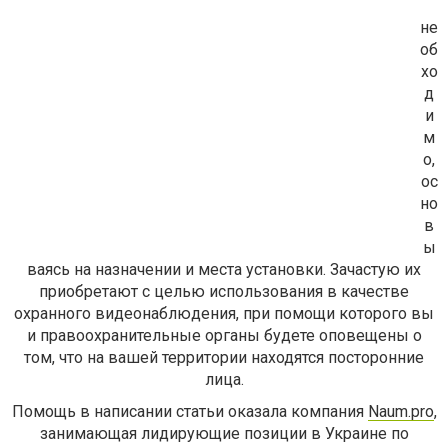
не
об
хо
д
и
м
о,
ос
но
в
ы
ваясь на назначении и места установки. Зачастую их
приобретают с целью использования в качестве
охранного видеонаблюдения, при помощи которого вы
и правоохранительные органы будете оповещены о
том, что на вашей территории находятся посторонние
лица.
Помощь в написании статьи оказала компания
Naum.pro
,
занимающая лидирующие позиции в Украине по