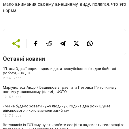
мало внимания своему внешнему виду, полагая, что это
норма.
Останні новини
"Птахи Одіна" оприлюднили доти неопубліковані кадри бойової
роботи, - ВІДЕО
20:54,
Вчора
Маріуполець Андрій Бєдняков зіграє тата Петрика П’яточкина у
новому українському фільмі, - ФОТО
17:15,
Вчора
«Ми не будемо ховати чужу людину». Родина два роки шукає
військового, якого визнали загиблим
16:17,
Вчора
Вступників із ТОТ змушують робити селфі та надсилати геолокацію: