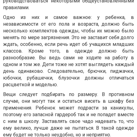
руководствоваться некоторыми общеустановленными
правилами.
Одно из них и самое важное: у ребенка, в
независимости от его пола и возраста, должно быть
несколько комплектов одежды, чтобы их можно было
менять по мере загрязнения. Это не заставит себя долго
ждать, особенно, если речь идет об учащихся младших
классов. Кроме того, в одежде должно быть
разнообразие. Вы ведь сами не ходите на работу в
одном и том же. Дети тоже не хотят выглядеть каждый
день одинаково. Следовательно, брючки, пиджачки,
юбочки, рубашечки, блузочки должны отличаться
расцветкой и моделью.
Вещи следует подбирать по размеру. В противном
случае, они могут так и остаться висеть в шкафу без
применения. Ребенок может подрасти за каникулы,
поэтому его запасной гардероб так и не попадет вместе
с ним в школу. Заставлять свое чадо надевать то, что
ему велико, лучше даже не пытаться. В такой одежде
ему будет не только неудобно, но и неприятно.