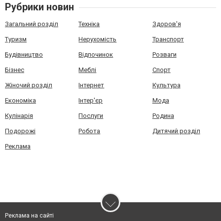
Рубрики новин
Загальний розділ
Техніка
Здоров'я
Туризм
Нерухомість
Транспорт
Будівництво
Відпочинок
Розваги
Бізнес
Меблі
Спорт
Жіночий розділ
Інтернет
Культура
Економіка
Інтер'єр
Мода
Кулінарія
Послуги
Родина
Подорожі
Робота
Дитячий розділ
Реклама
Реклама на сайті