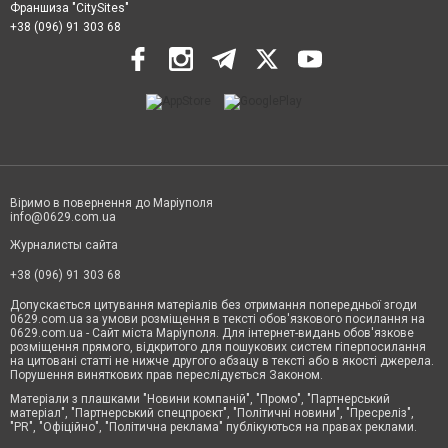
Франшиза "CitySites"
+38 (096) 91 303 68
Віримо в повернення до Маріуполя
info@0629.com.ua
Журналисты сайта
+38 (096) 91 303 68
Допускається цитування матеріалів без отримання попередньої згоди
0629.com.ua за умови розміщення в тексті обов'язкового посилання на
0629.com.ua - Сайт міста Маріуполя. Для інтернет-видань обов'язкове
розміщення прямого, відкритого для пошукових систем гіперпосилання
на цитовані статті не нижче другого абзацу в тексті або в якості джерела.
Порушення виняткових прав переслідується Законом.
Матеріали з плашками "Новини компаній", "Промо", "Партнерський
матеріал", "Партнерський спецпроєкт", "Політичні новини", "Пресреліз",
"PR", "Офіційно", "Політична реклама" публікуються на правах реклами.