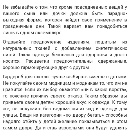
Не забывайте о том, что кроме повседневных вещей у
вашего сына или дочки должна быть парадно-
выходная форма, которая найдет свое применение в
праздничные дни. Такой вариант вам понадобиться
лишь в одном экземпляре.
Отдавайте предпочтение изделиям, пошитым из
натуральных тканей с добавлением синтетических
нитей. Такая одежда безопасна для здоровья и долго
носится. Расцветки предпочтительны сдержанные,
хорошо гармонирующие друг с другом.
Гардероб для школы лучше выбирать вместе с детьми.
Не покупайте своим модницам и модникам то, что им не
нравится. Если их выбор окажется «ни в какие ворота»,
то поясните причину своего отказа. Таким образом вы
привьете своим детям хороший вкус к одежде. К тому
же, не покупайте без ведома своих чад и одежду для
улицы. Вещи из категории «по двору бегать» способны
надолго отбить у детей желание показываться в этом
самом дворе. Да и став взрослыми, они будут уделять