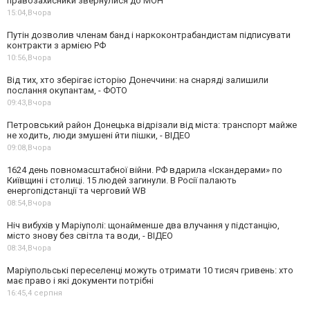
правозахисники звернулися до МОН
15:04,
Вчора
Путін дозволив членам банд і наркоконтрабандистам підписувати
контракти з армією РФ
10:56,
Вчора
Від тих, хто зберігає історію Донеччини: на снаряді залишили
послання окупантам, - ФОТО
09:43,
Вчора
Петровський район Донецька відрізали від міста: транспорт майже
не ходить, люди змушені йти пішки, - ВІДЕО
09:08,
Вчора
1624 день повномасштабної війни. РФ вдарила «Іскандерами» по
Київщині і столиці. 15 людей загинули. В Росії палають
енергопідстанції та черговий WB
08:54,
Вчора
Ніч вибухів у Маріуполі: щонайменше два влучання у підстанцію,
місто знову без світла та води, - ВІДЕО
08:34,
Вчора
Маріупольські переселенці можуть отримати 10 тисяч гривень: хто
має право і які документи потрібні
16:45,
4 серпня