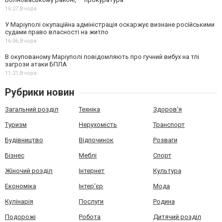
16:27,
Вчора
У Маріуполі окупаційна адміністрація оскаржує визнане російськими
судами право власності на житло
16:06,
Вчора
В окупованому Маріуполі повідомляють про гучний вибух на тлі
загрози атаки БПЛА
11:21,
Вчора
Рубрики новин
Загальний розділ
Техніка
Здоров'я
Туризм
Нерухомість
Транспорт
Будівництво
Відпочинок
Розваги
Бізнес
Меблі
Спорт
Жіночий розділ
Інтернет
Культура
Економіка
Інтер'єр
Мода
Кулінарія
Послуги
Родина
Подорожі
Робота
Дитячий розділ