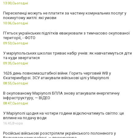
13:00,
Сьогодні
Переселенці можуть не платити за частину комунальних послуг у
покинутому житлі: які умови
10:06,
Сьогодні
П’ятьох українських підлітків евакуювали з тимчасово окупованої
території, - ФОТО
09:53,
Сьогодні
У маріупольських школах триває набір учнів: як навчатимуться діти
та куди звертатися
09:35,
Сьогодні
1626 день повномасштабної війни. Горить черговий WB у
Єкатеринбурзі. ЗСУ атакували військові цілі у Маріуполі
08:55,
Сьогодні
В окупованому Маріуполі БПЛА знову атакували енергетичну
інфраструктуру, — ВІДЕО
08:47,
Сьогодні
У Маріуполі щодня на чотири години відключатимуть світло: це
вплине на подачу води
16:45,
Вчора
Російські військові розстріляли українського полоненого у
Волноваському районі, — прокуратура