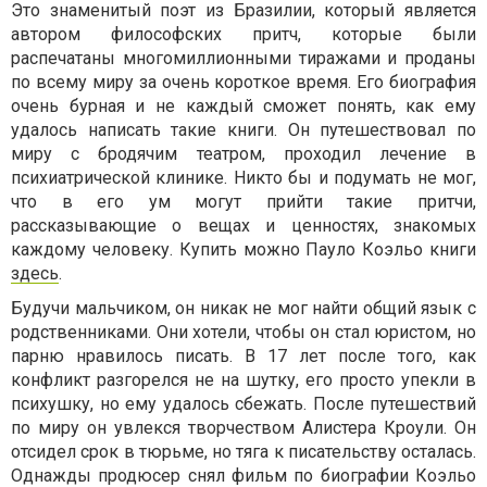
Это знаменитый поэт из Бразилии, который является
автором философских притч, которые были
распечатаны многомиллионными тиражами и проданы
по всему миру за очень короткое время. Его биография
очень бурная и не каждый сможет понять, как ему
удалось написать такие книги. Он путешествовал по
миру с бродячим театром, проходил лечение в
психиатрической клинике. Никто бы и подумать не мог,
что в его ум могут прийти такие притчи,
рассказывающие о вещах и ценностях, знакомых
каждому человеку. Купить можно Пауло Коэльо книги
здесь
.
Будучи мальчиком, он никак не мог найти общий язык с
родственниками. Они хотели, чтобы он стал юристом, но
парню нравилось писать. В 17 лет после того, как
конфликт разгорелся не на шутку, его просто упекли в
психушку, но ему удалось сбежать. После путешествий
по миру он увлекся творчеством Алистера Кроули. Он
отсидел срок в тюрьме, но тяга к писательству осталась.
Однажды продюсер снял фильм по биографии Коэльо