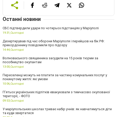
Останні новини
СБС підтвердили удари по чотирьох підстанціях у Маріуполі
19:31,
Сьогодні
Дезертирував під час оборони Маріуполя і перейшов на бік РФ:
прикордоннику повідомили про підозру
14:44,
Сьогодні
Волноваського священника засудили на 15 років тюрми за
пособництво окупантам
13:00,
Сьогодні
Переселенці можуть не платити за частину комунальних послуг у
покинутому житлі: які умови
10:06,
Сьогодні
П’ятьох українських підлітків евакуювали з тимчасово окупованої
території, - ФОТО
09:53,
Сьогодні
У маріупольських школах триває набір учнів: як навчатимуться діти
та куди звертатися