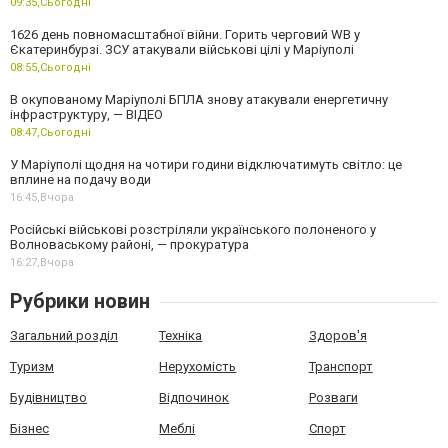
09:35,
Сьогодні
1626 день повномасштабної війни. Горить черговий WB у
Єкатеринбурзі. ЗСУ атакували військові цілі у Маріуполі
08:55,
Сьогодні
В окупованому Маріуполі БПЛА знову атакували енергетичну
інфраструктуру, — ВІДЕО
08:47,
Сьогодні
У Маріуполі щодня на чотири години відключатимуть світло: це
вплине на подачу води
16:45,
Вчора
Російські військові розстріляли українського полоненого у
Волноваському районі, — прокуратура
16:27,
Вчора
Рубрики новин
Загальний розділ
Техніка
Здоров'я
Туризм
Нерухомість
Транспорт
Будівництво
Відпочинок
Розваги
Бізнес
Меблі
Спорт