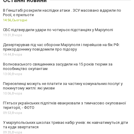
В Генштабі розкрили наслідки атаки . ЗСУ масовано вдарили по
Росії, є прильоти
14:56,
Сьогодні
СБС підтвердили удари по чотирьох підстанціях у Маріуполі
19:31,
Вчора
Дезертирував під час оборони Маріуполя і перейшов на бік РФ:
прикордоннику повідомили про підозру
14:44,
Вчора
Волноваського священника засудили на 15 років тюрми за
пособництво окупантам
13:00,
Вчора
Переселенці можуть не платити за частину комунальних послуг у
покинутому житлі: які умови
10:06,
Вчора
П’ятьох українських підлітків евакуювали з тимчасово окупованої
території, - ФОТО
09:53,
Вчора
У маріупольських школах триває набір учнів: як навчатимуться діти
та куди звертатися
09:35,
Вчора