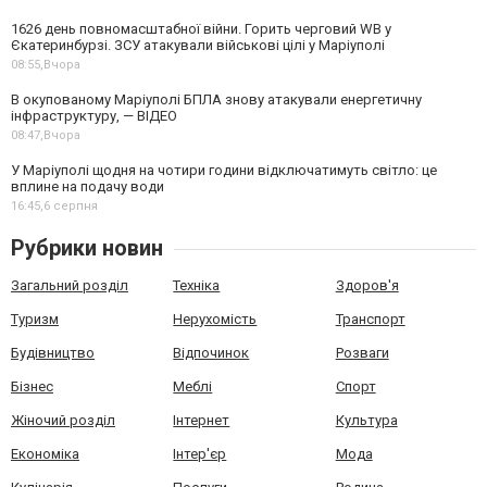
1626 день повномасштабної війни. Горить черговий WB у
Єкатеринбурзі. ЗСУ атакували військові цілі у Маріуполі
08:55,
Вчора
В окупованому Маріуполі БПЛА знову атакували енергетичну
інфраструктуру, — ВІДЕО
08:47,
Вчора
У Маріуполі щодня на чотири години відключатимуть світло: це
вплине на подачу води
16:45,
6 серпня
Рубрики новин
Загальний розділ
Техніка
Здоров'я
Туризм
Нерухомість
Транспорт
Будівництво
Відпочинок
Розваги
Бізнес
Меблі
Спорт
Жіночий розділ
Інтернет
Культура
Економіка
Інтер'єр
Мода