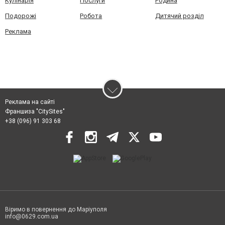
Кулінарія
Послуги
Родина
Подорожі
Робота
Дитячий розділ
Реклама
Реклама на сайті
Франшиза "CitySites"
+38 (096) 91 303 68
Віримо в повернення до Маріуполя
info@0629.com.ua