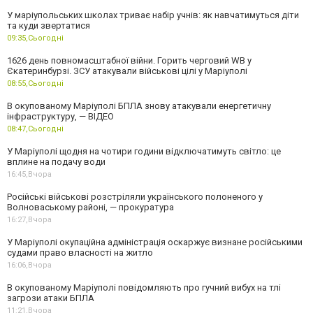
У маріупольських школах триває набір учнів: як навчатимуться діти
та куди звертатися
09:35,
Сьогодні
1626 день повномасштабної війни. Горить черговий WB у
Єкатеринбурзі. ЗСУ атакували військові цілі у Маріуполі
08:55,
Сьогодні
В окупованому Маріуполі БПЛА знову атакували енергетичну
інфраструктуру, — ВІДЕО
08:47,
Сьогодні
У Маріуполі щодня на чотири години відключатимуть світло: це
вплине на подачу води
16:45,
Вчора
Російські військові розстріляли українського полоненого у
Волноваському районі, — прокуратура
16:27,
Вчора
У Маріуполі окупаційна адміністрація оскаржує визнане російськими
судами право власності на житло
16:06,
Вчора
В окупованому Маріуполі повідомляють про гучний вибух на тлі
загрози атаки БПЛА
11:21,
Вчора