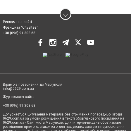
Реклама на сайті
Франшиза "CitySites"
+38 (096) 91 303 68
Віримо в повернення до Маріуполя
info@0629.com.ua
Журналисты сайта
+38 (096) 91 303 68
Допускається цитування матеріалів без отримання попередньої згоди
0629.com.ua за умови розміщення в тексті обов'язкового посилання на
0629.com.ua - Сайт міста Маріуполя. Для інтернет-видань обов'язкове
розміщення прямого, відкритого для пошукових систем гіперпосилання
на цитовані статті не нижче другого абзацу в тексті або в якості джерела.