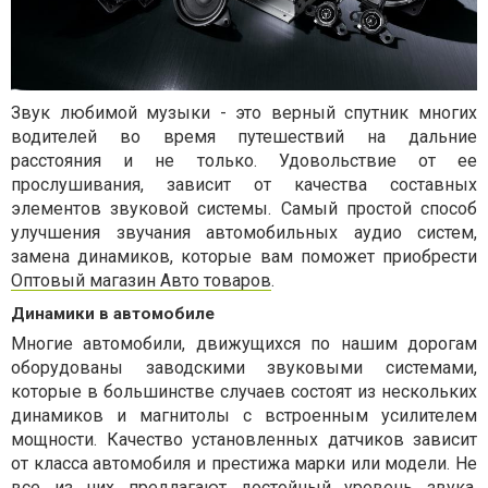
Звук любимой музыки - это верный спутник многих
водителей во время путешествий на дальние
расстояния и не только. Удовольствие от ее
прослушивания, зависит от качества составных
элементов звуковой системы. Самый простой способ
улучшения звучания автомобильных аудио систем,
замена динамиков, которые вам поможет приобрести
Оптовый магазин Авто товаров
.
Динамики в автомобиле
Многие автомобили, движущихся по нашим дорогам
оборудованы заводскими звуковыми системами,
которые в большинстве случаев состоят из нескольких
динамиков и магнитолы с встроенным усилителем
мощности. Качество установленных датчиков зависит
от класса автомобиля и престижа марки или модели. Не
все из них предлагают достойный уровень звука,