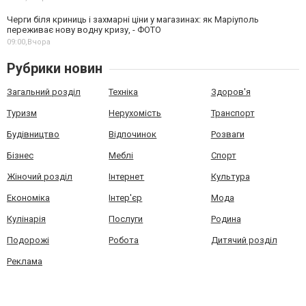
Черги біля криниць і захмарні ціни у магазинах: як Маріуполь
переживає нову водну кризу, - ФОТО
09:00,
Вчора
Рубрики новин
Загальний розділ
Техніка
Здоров'я
Туризм
Нерухомість
Транспорт
Будівництво
Відпочинок
Розваги
Бізнес
Меблі
Спорт
Жіночий розділ
Інтернет
Культура
Економіка
Інтер'єр
Мода
Кулінарія
Послуги
Родина
Подорожі
Робота
Дитячий розділ
Реклама