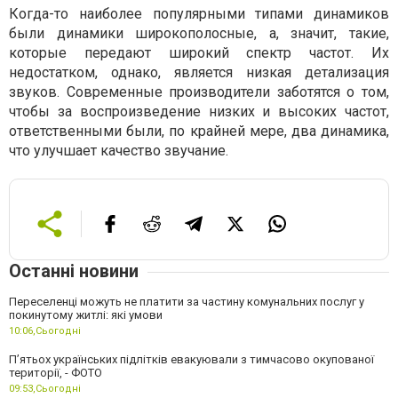
Когда-то наиболее популярными типами динамиков
были динамики широкополосные, а, значит, такие,
которые передают широкий спектр частот. Их
недостатком, однако, является низкая детализация
звуков. Современные производители заботятся о том,
чтобы за воспроизведение низких и высоких частот,
ответственными были, по крайней мере, два динамика,
что улучшает качество звучание.
Останні новини
Переселенці можуть не платити за частину комунальних послуг у
покинутому житлі: які умови
10:06,
Сьогодні
П’ятьох українських підлітків евакуювали з тимчасово окупованої
території, - ФОТО
09:53,
Сьогодні