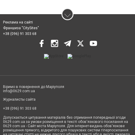
Реклама на сайті
Франшиза "CitySites"
+38 (096) 91 303 68
Віримо в повернення до Маріуполя
info@0629.com.ua
Журналисты сайта
+38 (096) 91 303 68
Допускається цитування матеріалів без отримання попередньої згоди
0629.com.ua за умови розміщення в тексті обов'язкового посилання на
0629.com.ua - Сайт міста Маріуполя. Для інтернет-видань обов'язкове
розміщення прямого, відкритого для пошукових систем гіперпосилання
на цитовані статті не нижче другого абзацу в тексті або в якості джерела.