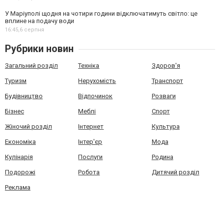
У Маріуполі щодня на чотири години відключатимуть світло: це
вплине на подачу води
16:45,
6 серпня
Рубрики новин
Загальний розділ
Техніка
Здоров'я
Туризм
Нерухомість
Транспорт
Будівництво
Відпочинок
Розваги
Бізнес
Меблі
Спорт
Жіночий розділ
Інтернет
Культура
Економіка
Інтер'єр
Мода
Кулінарія
Послуги
Родина
Подорожі
Робота
Дитячий розділ
Реклама