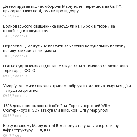
Дезертирував під час оборони Маріуполя і перейшов на бік РФ:
прикордоннику повідомили про підозру
14:44,
7 серпня
Волноваського священника засудили на 15 років тюрми за
пособництво окупантам
13:00,
7 серпня
Переселенці можуть не платити за частину комунальних послуг у
покинутому житлі: які умови
10:06,
7 серпня
П’ятьох українських підлітків евакуювали з тимчасово окупованої
території, - ФОТО
09:53,
7 серпня
У маріупольських школах триває набір учнів: як навчатимуться діти
та куди звертатися
09:35,
7 серпня
1626 день повномасштабної війни. Горить черговий WB у
Єкатеринбурзі. ЗСУ атакували військові цілі у Маріуполі
08:55,
7 серпня
В окупованому Маріуполі БПЛА знову атакували енергетичну
інфраструктуру, — ВІДЕО
08:47,
7 серпня