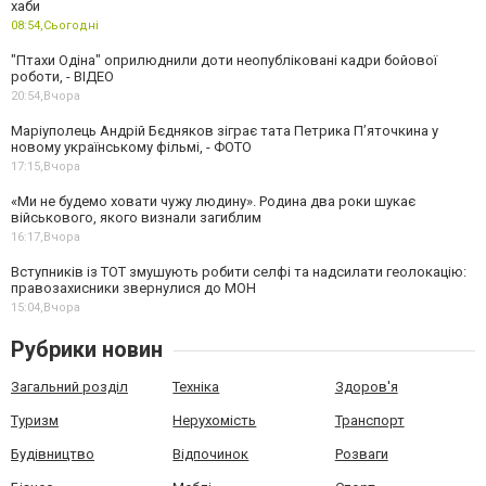
хаби
08:54,
Сьогодні
"Птахи Одіна" оприлюднили доти неопубліковані кадри бойової
роботи, - ВІДЕО
20:54,
Вчора
Маріуполець Андрій Бєдняков зіграє тата Петрика П’яточкина у
новому українському фільмі, - ФОТО
17:15,
Вчора
«Ми не будемо ховати чужу людину». Родина два роки шукає
військового, якого визнали загиблим
16:17,
Вчора
Вступників із ТОТ змушують робити селфі та надсилати геолокацію:
правозахисники звернулися до МОН
15:04,
Вчора
Рубрики новин
Загальний розділ
Техніка
Здоров'я
Туризм
Нерухомість
Транспорт
Будівництво
Відпочинок
Розваги