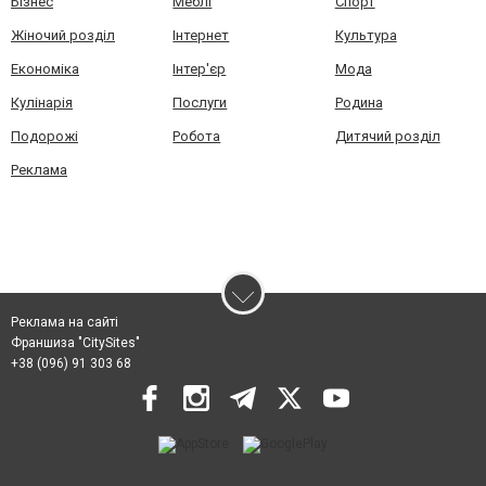
Бізнес
Меблі
Спорт
Жіночий розділ
Інтернет
Культура
Економіка
Інтер'єр
Мода
Кулінарія
Послуги
Родина
Подорожі
Робота
Дитячий розділ
Реклама
Реклама на сайті
Франшиза "CitySites"
+38 (096) 91 303 68