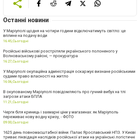
Останні новини
У Маріуполі щодня на чотири години відключатимуть світло: це
вплине на подачу води
16:45,
Сьогодні
Російські військові розстріляли українського полоненого у
Волноваському районі, — прокуратура
16:27,
Сьогодні
У Маріуполі окупаційна адміністрація оскаржує визнане російськими
судами право власності на житло
16:06,
Сьогодні
В окупованому Маріуполі повідомляють про гучний вибух на тлі
загрози атаки БПЛА
11:21,
Сьогодні
Черги біля криниць і захмарні ціни у магазинах: як Маріуполь
переживає нову водну кризу, - ФОТО
09:00,
Сьогодні
1625 день повномасштабної війни. Палає Ярославський НПЗ. У Києві
триває ліквідація наслідків російської атаки на українські логістичні