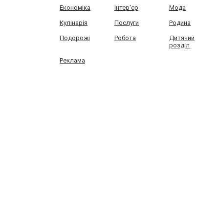
Економіка
Інтер'єр
Мода
Кулінарія
Послуги
Родина
Подорожі
Робота
Дитячий
розділ
Реклама