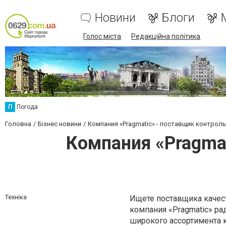
Новини
Блоги
Голос міста
Редакційна політика
П
Погода
Головна
Бізнес новини
Компания «Рragmatic» - поставщик контрол
Компания «Рragma
Техніка
Ищете поставщика качес
компания «Рragmatic» р
широкого ассортимента к