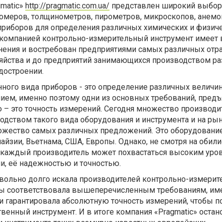
gmatic»
http://pragmatic.com.ua/
представлен широкий выбор
омеров, толщинометров, пирометров, микроскопов, анемо
приборов для определения различных химических и физич
компанией контрольно-измерительный инструмент имеет
ения и востребован предприятиями самых различных отра
озяйства и до предприятий занимающихся производством р
достроении.
ного вида приборов - это определение различных величин
нием, именно поэтому одни из основных требований, пре
 – это точность измерений. Сегодня множество производи
одством такого вида оборудования и инструмента и на ры
ожество самых различных предложений. Это оборудование
лайзии, Вьетнама, США, Европы. Однако, не смотря на обил
 каждый производитель может похвастаться высоким уро
и, её надежностью и точностью.
овольно долго искала производителей контрольно-измерит
 бы соответствовала вышеперечисленным требованиям, им
и гарантировала абсолютную точность измерений, чтобы п
венный инструмент. И в итоге компания «Рragmatic» остан