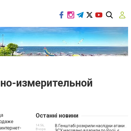
ьно-измерительной
Останні новини
да
родаже
14:56,
В Генштабі розкрили наслідки атаки .
интернет-
Вчора
ЗСУ масовано вдарили по Росії, є