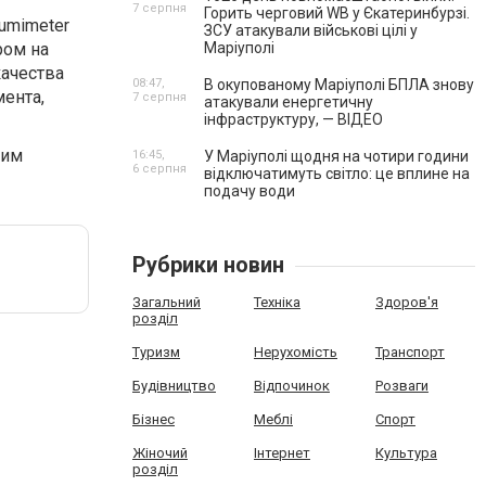
7 серпня
Горить черговий WB у Єкатеринбурзі.
Humimeter
ЗСУ атакували військові цілі у
ром на
Маріуполі
ачества
08:47,
В окупованому Маріуполі БПЛА знову
мента,
7 серпня
атакували енергетичну
інфраструктуру, — ВІДЕО
шим
16:45,
У Маріуполі щодня на чотири години
6 серпня
відключатимуть світло: це вплине на
подачу води
Рубрики новин
Загальний
Техніка
Здоров'я
розділ
Туризм
Нерухомість
Транспорт
Будівництво
Відпочинок
Розваги
Бізнес
Меблі
Спорт
Жіночий
Інтернет
Культура
розділ