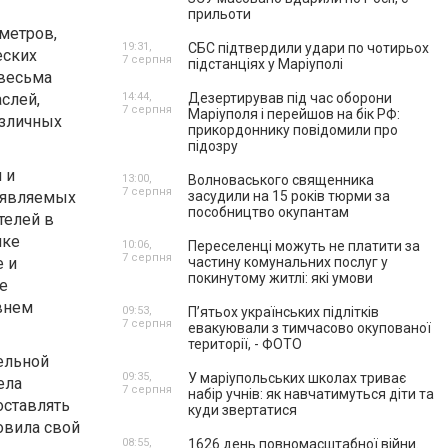
прильоти
метров,
19:31,
СБС підтвердили удари по чотирьох
еских
7 серпня
підстанціях у Маріуполі
 весьма
слей,
14:44,
Дезертирував під час оборони
7 серпня
Маріуполя і перейшов на бік РФ:
азличных
прикордоннику повідомили про
підозру
 и
13:00,
Волноваського священника
7 серпня
дъявляемых
засудили на 15 років тюрми за
пособництво окупантам
телей в
нке
10:06,
Переселенці можуть не платити за
7 серпня
 и
частину комунальних послуг у
покинутому житлі: які умови
ие
внем
09:53,
П’ятьох українських підлітків
7 серпня
евакуювали з тимчасово окупованої
території, - ФОТО
ельной
09:35,
У маріупольських школах триває
ела
7 серпня
набір учнів: як навчатимуться діти та
оставлять
куди звертатися
овила свой
08:55,
1626 день повномасштабної війни.