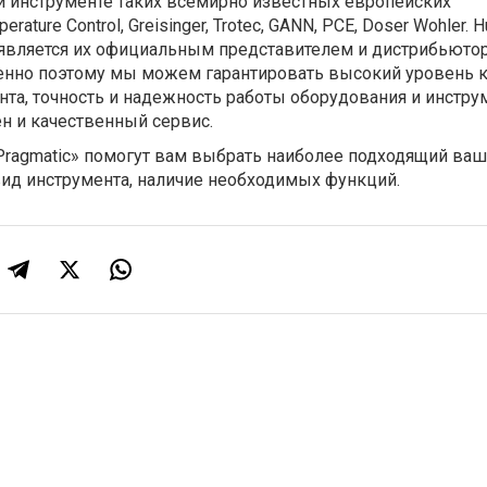
и инструменте таких всемирно известных европейских
rature Control, Greisinger, Trotec, GANN, PCE, Doser Wohler. 
дня является их официальным представителем и дистрибьюто
енно поэтому мы можем гарантировать высокий уровень к
та, точность и надежность работы оборудования и инстру
н и качественный сервис.
ragmatic» помогут вам выбрать наиболее подходящий ва
вид инструмента, наличие необходимых функций.