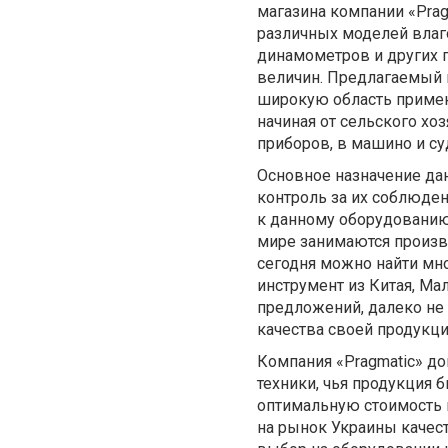
магазина компании «Рra
различных моделей влаг
динамометров и других 
величин. Предлагаемый 
широкую область примен
начиная от сельского х
приборов, в машино и су
Основное назначение дан
контроль за их соблюде
к данному оборудованию
мире занимаются произв
сегодня можно найти мн
инструмент из Китая, Ма
предложений, далеко не
качества своей продукци
Компания «Рragmatic» д
техники, чья продукция
оптимальную стоимость 
на рынок Украины качест