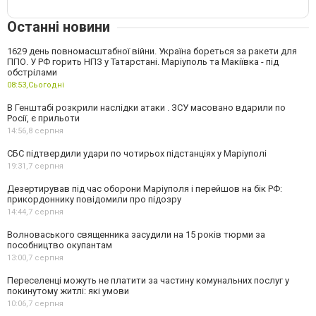
Останні новини
1629 день повномасштабної війни. Україна бореться за ракети для
ППО. У РФ горить НПЗ у Татарстані. Маріуполь та Макіївка - під
обстрілами
08:53,
Сьогодні
В Генштабі розкрили наслідки атаки . ЗСУ масовано вдарили по
Росії, є прильоти
14:56,
8 серпня
СБС підтвердили удари по чотирьох підстанціях у Маріуполі
19:31,
7 серпня
Дезертирував під час оборони Маріуполя і перейшов на бік РФ:
прикордоннику повідомили про підозру
14:44,
7 серпня
Волноваського священника засудили на 15 років тюрми за
пособництво окупантам
13:00,
7 серпня
Переселенці можуть не платити за частину комунальних послуг у
покинутому житлі: які умови
10:06,
7 серпня