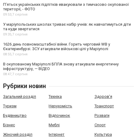
П’ятьох українських підлітків евакуювали з тимчасово окупованої
території, - ФОТО
09:53,
7 серпня
У маріупольських школах триває набір учнів: як навчатимуться діти
та куди звертатися
09:35,
7 серпня
1626 день повномасштабної війни. Горить черговий WB у
Єкатеринбурзі. ЗСУ атакували військові цілі у Маріуполі
08:55,
7 серпня
В окупованому Маріуполі БПЛА знову атакували енергетичну
інфраструктуру, — ВІДЕО
08:47,
7 серпня
Рубрики новин
Загальний розділ
Техніка
Здоров'я
Туризм
Нерухомість
Транспорт
Будівництво
Відпочинок
Розваги
Бізнес
Меблі
Спорт
Жіночий розділ
Інтернет
Культура