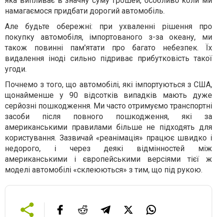
яка випливає в значну суму грошей, особливо коли ми
намагаємося придбати дорогий автомобіль.
Але будьте обережні: при ухваленні рішення про
покупку автомобіля, імпортованого з-за океану, ми
також повинні пам'ятати про багато небезпек. Їх
видалення іноді сильно підриває прибутковість такої
угоди.
Почнемо з того, що автомобілі, які імпортуються з США,
щонайменше у 90 відсотків випадків мають дуже
серйозні пошкодження. Ми часто отримуємо транспортні
засоби після повного пошкодження, які за
американськими правилами більше не підходять для
користування. Зазвичай «реанімація» працює швидко і
недорого, і через деякі відмінностей між
американськими і європейськими версіями тієї ж
моделі автомобілі «склеюються» з тим, що під рукою.