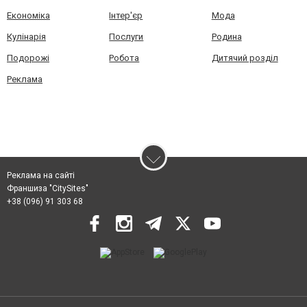
Економіка
Інтер'єр
Мода
Кулінарія
Послуги
Родина
Подорожі
Робота
Дитячий розділ
Реклама
Реклама на сайті
Франшиза "CitySites"
+38 (096) 91 303 68