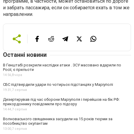
программе, в частности, может остановиться по дороге
и забрать пассажира, если он собирается ехать в том же
направлении.
Останні новини
В Генштабі розкрили наслідки атаки . ЗСУ масовано вдарили по
Росії, є прильоти
14:56,
Вчора
СБС підтвердили удари по чотирьох підстанціях у Маріуполі
19:31,
7 серпня
Дезертирував під час оборони Маріуполя і перейшов на бік РФ:
прикордоннику повідомили про підозру
14:44,
7 серпня
Волноваського священника засудили на 15 років тюрми за
пособництво окупантам
13:00,
7 серпня