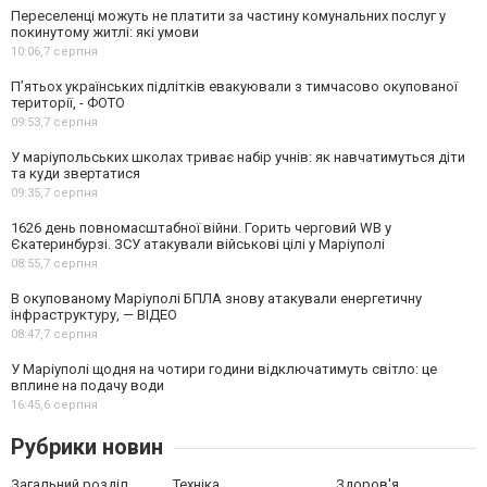
Переселенці можуть не платити за частину комунальних послуг у
покинутому житлі: які умови
10:06,
7 серпня
П’ятьох українських підлітків евакуювали з тимчасово окупованої
території, - ФОТО
09:53,
7 серпня
У маріупольських школах триває набір учнів: як навчатимуться діти
та куди звертатися
09:35,
7 серпня
1626 день повномасштабної війни. Горить черговий WB у
Єкатеринбурзі. ЗСУ атакували військові цілі у Маріуполі
08:55,
7 серпня
В окупованому Маріуполі БПЛА знову атакували енергетичну
інфраструктуру, — ВІДЕО
08:47,
7 серпня
У Маріуполі щодня на чотири години відключатимуть світло: це
вплине на подачу води
16:45,
6 серпня
Рубрики новин
Загальний розділ
Техніка
Здоров'я