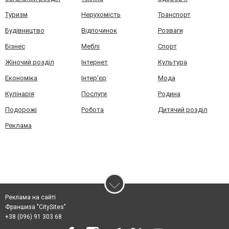
Туризм
Нерухомість
Транспорт
Будівництво
Відпочинок
Розваги
Бізнес
Меблі
Спорт
Жіночий розділ
Інтернет
Культура
Економіка
Інтер'єр
Мода
Кулінарія
Послуги
Родина
Подорожі
Робота
Дитячий розділ
Реклама
Реклама на сайті
Франшиза "CitySites"
+38 (096) 91 303 68