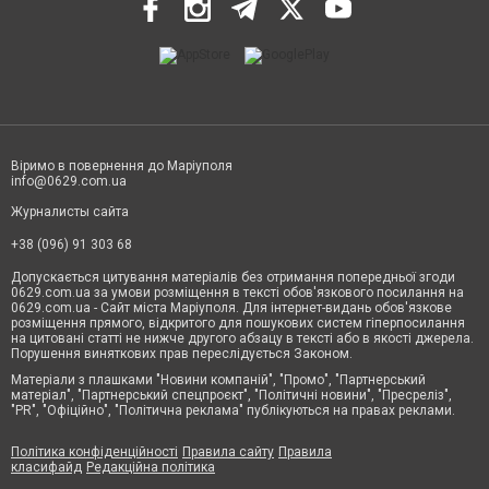
Віримо в повернення до Маріуполя
info@0629.com.ua
Журналисты сайта
+38 (096) 91 303 68
Допускається цитування матеріалів без отримання попередньої згоди
0629.com.ua за умови розміщення в тексті обов'язкового посилання на
0629.com.ua - Сайт міста Маріуполя. Для інтернет-видань обов'язкове
розміщення прямого, відкритого для пошукових систем гіперпосилання
на цитовані статті не нижче другого абзацу в тексті або в якості джерела.
Порушення виняткових прав переслідується Законом.
Матеріали з плашками "Новини компаній", "Промо", "Партнерський
матеріал", "Партнерський спецпроєкт", "Політичні новини", "Пресреліз",
"PR", "Офіційно", "Політична реклама" публікуються на правах реклами.
Політика конфіденційності
Правила сайту
Правила
класифайд
Редакційна політика