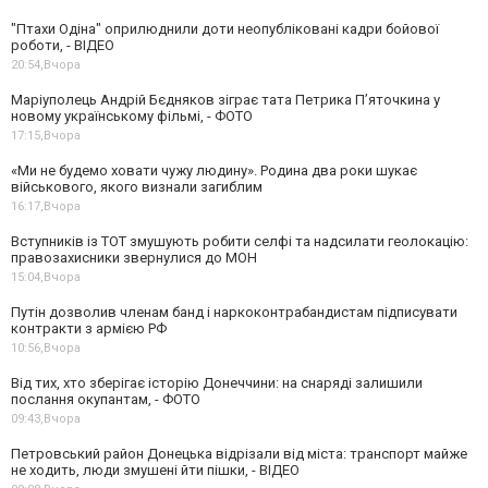
"Птахи Одіна" оприлюднили доти неопубліковані кадри бойової
роботи, - ВІДЕО
20:54,
Вчора
Маріуполець Андрій Бєдняков зіграє тата Петрика П’яточкина у
новому українському фільмі, - ФОТО
17:15,
Вчора
«Ми не будемо ховати чужу людину». Родина два роки шукає
військового, якого визнали загиблим
16:17,
Вчора
Вступників із ТОТ змушують робити селфі та надсилати геолокацію:
правозахисники звернулися до МОН
15:04,
Вчора
Путін дозволив членам банд і наркоконтрабандистам підписувати
контракти з армією РФ
10:56,
Вчора
Від тих, хто зберігає історію Донеччини: на снаряді залишили
послання окупантам, - ФОТО
09:43,
Вчора
Петровський район Донецька відрізали від міста: транспорт майже
не ходить, люди змушені йти пішки, - ВІДЕО