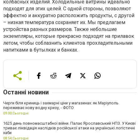
колбасных изделий. Холодильные витрины идеально
подходят для этих целей. С одной стороны, позволяют
эффектно и аккуратно расположить продукты, с другой
– низкая температура сохраняет их. Мы предлагаем
устройства разных размеров. Также небольшие
экземпляры, которые прекрасно подходят на прилавок
летом, чтобы соблазнить клиентов прохладительными
напитками в бутылках и банках.
Останні новини
Черги біля криниць і захмарні ціни у магазинах: як Маріуполь
переживає нову водну кризу, - ФОТО
09:00,
Сьогодні
1625 день повномасштабної війни. Палає Ярославський НПЗ. У Києві
триває ліквідація наслідків російської атаки на українські логістичні
хаби
08:54,
Сьогодні