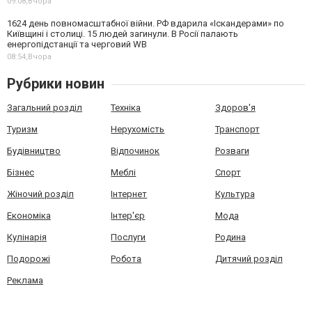
09:08,
Вчора
1624 день повномасштабної війни. РФ вдарила «Іскандерами» по
Київщині і столиці. 15 людей загинули. В Росії палають
енергопідстанції та черговий WB
08:54,
Вчора
Рубрики новин
Загальний розділ
Техніка
Здоров'я
Туризм
Нерухомість
Транспорт
Будівництво
Відпочинок
Розваги
Бізнес
Меблі
Спорт
Жіночий розділ
Інтернет
Культура
Економіка
Інтер'єр
Мода
Кулінарія
Послуги
Родина
Подорожі
Робота
Дитячий розділ
Реклама