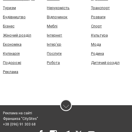
Туризм
Нерухомість
Транспорт
Будівництво
Відпочинок
Розваги
Бізнес
Меблі
Спорт
Жіночий розділ
Інтернет
Культура
Економіка
Інтер'єр
Мода
Кулінарія
Послуги
Родина
Подорожі
Робота
Дитячий розділ
Реклама
Реклама на сайті
Франшиза "CitySites"
+38 (096) 91 303 68