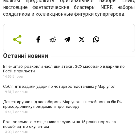
можем предложить оригинальные наборы LEGO,
настоящие фантастические бластеры NERF, наборы
солдатиков и коллекционные фигурки супергероев.
Останні новини
В Генштабі розкрили наслідки атаки . ЗСУ масовано вдарили по
Росії, є прильоти
14:56,
Вчора
СБС підтвердили удари по чотирьох підстанціях у Маріуполі
19:31,
7 серпня
Дезертирував під час оборони Маріуполя і перейшов на бік РФ:
прикордоннику повідомили про підозру
14:44,
7 серпня
Волноваського священника засудили на 15 років тюрми за
пособництво окупантам
13:00,
7 серпня