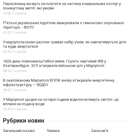
Переселенці можуть не платити за частину комунальних послуг у
покинутому житлі: які умови
10:06,
7 серпня
П’ятьох українських підлітків евакуювали з тимчасово окупованої
території, - ФОТО
09:53,
7 серпня
У маріупольських школах триває набір учнів: як навчатимуться діти
та куди звертатися
09:35,
7 серпня
1626 день повномасштабної війни. Горить черговий WB у
Єкатеринбурзі. ЗСУ атакували військові цілі у Маріуполі
08:55,
7 серпня
В окупованому Маріуполі БПЛА знову атакували енергетичну
інфраструктуру, — ВІДЕО
08:47,
7 серпня
У Маріуполі щодня на чотири години відключатимуть світло: це
вплине на подачу води
16:45,
6 серпня
Рубрики новин
Загальний розділ
Техніка
Здоров'я