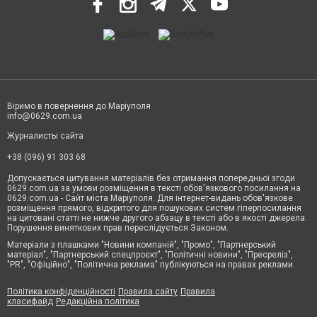
Віримо в повернення до Маріуполя
info@0629.com.ua
Журналисты сайта
+38 (096) 91 303 68
Допускається цитування матеріалів без отримання попередньої згоди
0629.com.ua за умови розміщення в тексті обов'язкового посилання на
0629.com.ua - Сайт міста Маріуполя. Для інтернет-видань обов'язкове
розміщення прямого, відкритого для пошукових систем гіперпосилання
на цитовані статті не нижче другого абзацу в тексті або в якості джерела.
Порушення виняткових прав переслідується Законом.
Матеріали з плашками "Новини компаній", "Промо", "Партнерський
матеріал", "Партнерський спецпроєкт", "Політичні новини", "Пресреліз",
"PR", "Офіційно", "Політична реклама" публікуються на правах реклами.
Політика конфіденційності
Правила сайту
Правила
класифайд
Редакційна політика