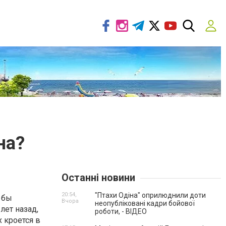
на?
Останні новини
20:54,
"Птахи Одіна" оприлюднили доти
 бы
Вчора
неопубліковані кадри бойової
лет назад,
роботи, - ВІДЕО
 кроется в