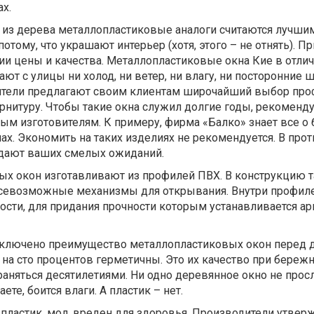
х.
 из дерева металлопластиковые аналоги считаются лучши
отому, что украшают интерьер (хотя, этого – не отнять). Пр
и цены и качества. Металлопластиковые окна Кие в отли
ают с улицы ни холод, ни ветер, ни влагу, ни посторонние 
тели предлагают своим клиентам широчайший выбор про
нитуру. Чтобы такие окна служил долгие годы, рекоменду
ым изготовителям. К примеру, фирма «Балко» знает все о 
х. Экономить на таких изделиях не рекомендуется. В про
вдают ваших смелых ожиданий.
х окон изготавливают из профилей ПВХ. В конструкцию 
всевозможные механизмы для открывания. Внутри профил
сти, для придания прочности которым устанавливается ар
 заключено преимущество металлопластиковых окон перед 
на сто процентов герметичны. Это их качество при береж
аняться десятилетиями. Ни одно деревянное окно не прос
ете, боится влаги. А пластик – нет.
 пластик, мол, вреден для здоровья. Производители утвер