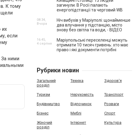
Київщині і столиці. 15 людей
загинули. В Росії палають
в. К тому
енергопідстанції та черговий WB
з щели
08:34,
Ніч вибухів у Маріуполі: щонайменше
Вчора
два влучання у підстанцію, місто
 их
знову без світла та води, - ВІДЕО
му, если
16:45,
Маріупольські переселенці можуть
ему
4 серпня
отримати 10 тисяч гривень: хто має
право і які документи потрібні
 За ними
ециальными
Рубрики новин
Загальний
Техніка
Здоров'я
розділ
Туризм
Нерухомість
Транспорт
Будівництво
Відпочинок
Розваги
Бізнес
Меблі
Спорт
Жіночий
Інтернет
Культура
розділ