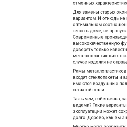
отменных характеристика
Для замены старых окон
вариантом. И отнюдь не п
оптимальном соотношени
тепло в доме, не пропуск
Современные производи
высококачественную фур
доверять только известн
металлопластиковых окна
случае изделия не опра
Рамы металлопластиковы
входят стеклопакеты и 
имеются воздушные поло
сетчатой стали.
Так в чем, собственно,
видами? Такие варианты 
эксплуатации может сохр
долго. Дерево, как вы зна
Многие могут возразить: