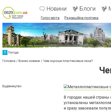
Новини
Блоги
Голос міста
Редакційна політика
П
Погода
Головна
Бізнес новини
Чем хороши пластиковые окна?
Че
Будівництво
В городах нашей страны 
установлены металлопла
и сразу завоевали попул