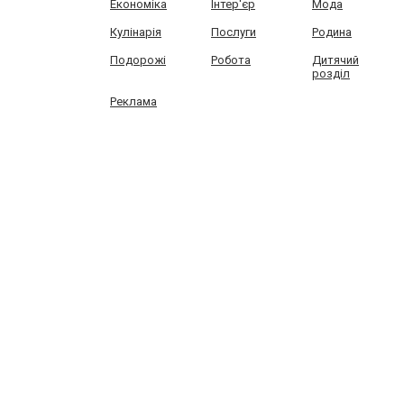
Економіка
Інтер'єр
Мода
Кулінарія
Послуги
Родина
Подорожі
Робота
Дитячий
розділ
Реклама