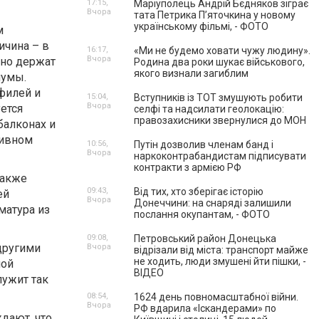
17:15,
Маріуполець Андрій Бєдняков зіграє
Вчора
тата Петрика П’яточкина у новому
українському фільмі, - ФОТО
м
ичина – в
16:17,
«Ми не будемо ховати чужу людину».
Вчора
чно держат
Родина два роки шукає військового,
якого визнали загиблим
шумы.
филей и
15:04,
Вступників із ТОТ змушують робити
Вчора
ется
селфі та надсилати геолокацію:
правозахисники звернулися до МОН
балконах и
тивном
10:56,
Путін дозволив членам банд і
Вчора
наркоконтрабандистам підписувати
контракти з армією РФ
также
09:43,
Від тих, хто зберігає історію
ей
Вчора
Донеччини: на снаряді залишили
матура из
послання окупантам, - ФОТО
09:08,
Петровський район Донецька
другими
Вчора
відрізали від міста: транспорт майже
не ходить, люди змушені йти пішки, -
ной
ВІДЕО
лужит так
08:54,
1624 день повномасштабної війни.
Вчора
РФ вдарила «Іскандерами» по
ждают, что