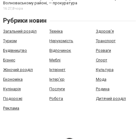
Волноваському районі, — прокуратура
16:27,
Вчора
Рубрики новин
Загальний розділ
Техніка
Здоров'я
Туризм
Нерухомість
Транспорт
Будівництво
Відпочинок
Розваги
Бізнес
Меблі
Спорт
Жіночий розділ
Інтернет
Культура
Економіка
Інтер'єр
Мода
Кулінарія
Послуги
Родина
Подорожі
Робота
Дитячий розділ
Реклама