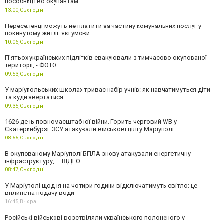
пособництво окупантам
13:00,
Сьогодні
Переселенці можуть не платити за частину комунальних послуг у
покинутому житлі: які умови
10:06,
Сьогодні
П’ятьох українських підлітків евакуювали з тимчасово окупованої
території, - ФОТО
09:53,
Сьогодні
У маріупольських школах триває набір учнів: як навчатимуться діти
та куди звертатися
09:35,
Сьогодні
1626 день повномасштабної війни. Горить черговий WB у
Єкатеринбурзі. ЗСУ атакували військові цілі у Маріуполі
08:55,
Сьогодні
В окупованому Маріуполі БПЛА знову атакували енергетичну
інфраструктуру, — ВІДЕО
08:47,
Сьогодні
У Маріуполі щодня на чотири години відключатимуть світло: це
вплине на подачу води
16:45,
Вчора
Російські військові розстріляли українського полоненого у