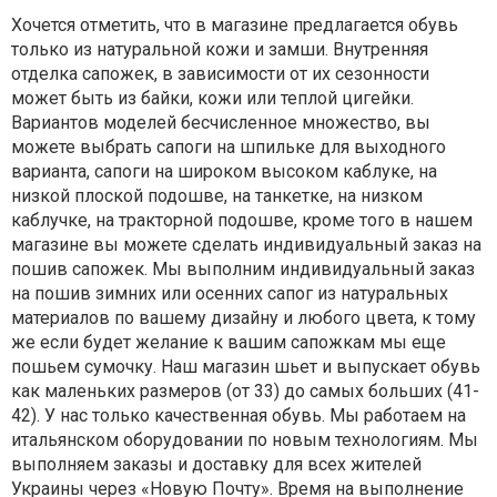
Хочется отметить, что в магазине предлагается обувь
только из натуральной кожи и замши. Внутренняя
отделка сапожек, в зависимости от их сезонности
может быть из байки, кожи или теплой цигейки.
Вариантов моделей бесчисленное множество, вы
можете выбрать сапоги на шпильке для выходного
варианта, сапоги на широком высоком каблуке, на
низкой плоской подошве, на танкетке, на низком
каблучке, на тракторной подошве, кроме того в нашем
магазине вы можете сделать индивидуальный заказ на
пошив сапожек. Мы выполним индивидуальный заказ
на пошив зимних или осенних сапог из натуральных
материалов по вашему дизайну и любого цвета, к тому
же если будет желание к вашим сапожкам мы еще
пошьем сумочку. Наш магазин шьет и выпускает обувь
как маленьких размеров (от 33) до самых больших (41-
42). У нас только качественная обувь. Мы работаем на
итальянском оборудовании по новым технологиям. Мы
выполняем заказы и доставку для всех жителей
Украины через «Новую Почту». Время на выполнение