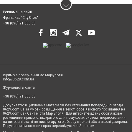
Реклама на сайті
Франшиза "CitySites"
+38 (096) 91 303 68
Віримо в повернення до Маріуполя
info@0629.com.ua
Журналисты сайта
+38 (096) 91 303 68
Допускається цитування матеріалів без отримання попередньої згоди
0629.com.ua за умови розміщення в тексті обов'язкового посилання на
0629.com.ua - Сайт міста Маріуполя. Для інтернет-видань обов'язкове
розміщення прямого, відкритого для пошукових систем гіперпосилання
на цитовані статті не нижче другого абзацу в тексті або в якості джерела.
Порушення виняткових прав переслідується Законом.