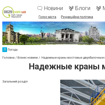
Новини
Блоги
Голос міста
Редакційна політика
П
Погода
Головна
Бізнес новини
Надежные краны мостовые двухбалочные 
Надежные краны м
Загальний розділ