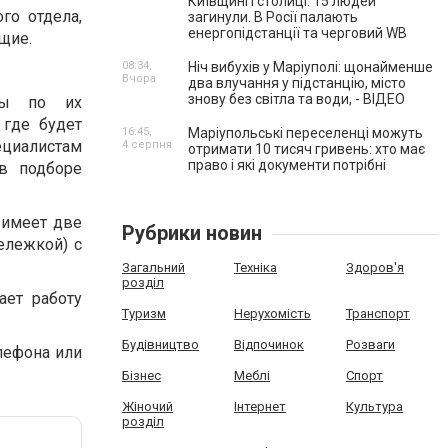
Київщині і столиці. 15 людей
го отдела,
загинули. В Росії палають
енергопідстанції та черговий WB
щие.
08:34,
Ніч вибухів у Маріуполі: щонайменше
Вчора
два влучання у підстанцію, місто
знову без світла та води, - ВІДЕО
пы по их
 где будет
16:45,
Маріупольські переселенці можуть
ециалистам
4 серпня
отримати 10 тисяч гривень: хто має
право і які документи потрібні
в подборе
 имеет две
Рубрики новин
ележкой) с
Загальний
Техніка
Здоров'я
розділ
ает работу
Туризм
Нерухомість
Транспорт
Будівництво
Відпочинок
Розваги
лефона или
Бізнес
Меблі
Спорт
Жіночий
Інтернет
Культура
розділ