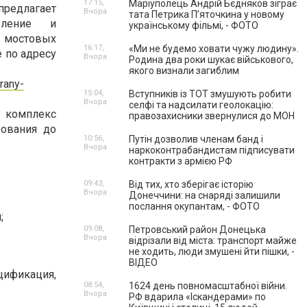
17:15,
Маріуполець Андрій Бєдняков зіграє
едлагает
Вчора
тата Петрика П’яточкина у новому
овление и
українському фільмі, - ФОТО
мостовых
16:17,
«Ми не будемо ховати чужу людину».
 по адресу
Вчора
Родина два роки шукає військового,
якого визнали загиблим
rany-
15:04,
Вступників із ТОТ змушують робити
Вчора
селфі та надсилати геолокацію:
 комплекс
правозахисники звернулися до МОН
рования до
10:56,
Путін дозволив членам банд і
Вчора
наркоконтрабандистам підписувати
контракти з армією РФ
09:43,
Від тих, хто зберігає історію
Вчора
Донеччини: на снаряді залишили
послання окупантам, - ФОТО
;
09:08,
Петровський район Донецька
Вчора
відрізали від міста: транспорт майже
не ходить, люди змушені йти пішки, -
ВІДЕО
ификация,
08:54,
1624 день повномасштабної війни.
Вчора
РФ вдарила «Іскандерами» по