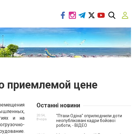
о приемлемой цене
Останні новини
емещения
ленных,
20:54,
"Птахи Одіна" оприлюднили доти
тиях и на
Вчора
неопубліковані кадри бойової
грузочно-
роботи, - ВІДЕО
дование.