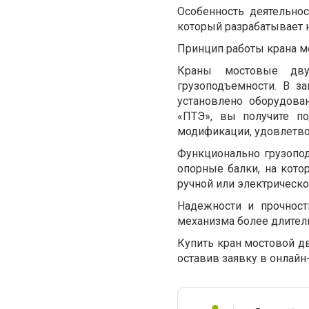
Особенность деятельнос
который разрабатывает
Принцип работы крана м
Краны мостовые дву
грузоподъемности. В з
установлено оборудова
«ПТЭ», вы получите 
модификации, удовлетв
Функционально грузопод
опорные балки, на кот
ручной или электрическо
Надежности и прочност
механизма более длитель
Купить кран мостовой д
оставив заявку в онлайн