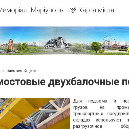
Меморіал. Маріуполь
Карта міста
по приемлемой цене
остовые двухбалочные п
Для подъема и пер
грузов на промыш
транспортных предприя
складах используют по
разгрузочное обору