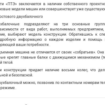
ти «ПТЭ» заключается в наличии собственного проектно
 новые модели машин или совершенствует уже существую
остового двухбалочного
хбалочные подразделяют на три основные груп
ависимости от вида работ, выполняемых предприятием,
ние, выбирают модель конструкции. Обратившись к сп
подробную информацию о каждом изделии и помощь 
оряющей ваши потребности.
ъемная машина не отличается от своих «собратьев». Она
орые крепят главные балки с движущимся механизмом (т
й тягой.
и конструкции придает наличие восьми колес, что дел
ной и безопасной.
вухбалочный можно, позвонив по контактным номерам те
-режиме.