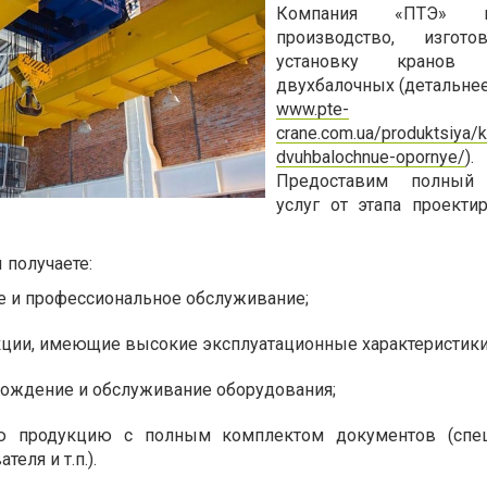
Компания «ПТЭ» пр
производство, изгот
установку кранов 
двухбалочных (детальнее
www.pte-
crane.com.ua/produktsiya/k
dvuhbalochnue-opornye/
).
Предоставим полный
услуг от этапа проекти
 получаете:
 и профессиональное обслуживание;
ции, имеющие высокие эксплуатационные характеристики
вождение и обслуживание оборудования;
ю продукцию с полным комплектом документов (спец
еля и т.п.).