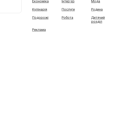
Економіка
Інтер'єр
Мода
Кулінарія
Послуги
Родина
Подорожі
Робота
Дитячий
розділ
Реклама