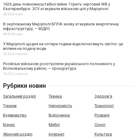
1626 день повномасштабної війни. Горить черговий WB у
Єкатеринбурзі. ЗСУ атакували військові цілі у Маріуполі
08:55,
Вчора
В окупованому Маріуполі БПЛА знову атакували енергетичну
інфраструктуру, — ВІДЕО
08:47,
Вчора
У Маріуполі щодня на чотири години відключатимуть світло: це
вплине на подачу води
16:45,
6 серпня
Російські військові розстріляли українського полоненого у
Волноваському районі, — прокуратура
16:27,
6 серпня
Рубрики новин
Загальний розділ
Техніка
Здоров'я
Туризм
Нерухомість
Транспорт
Будівництво
Відпочинок
Розваги
Бізнес
Меблі
Спорт
Жіночий розділ
Інтернет
Культура