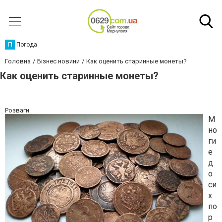
П
Погода
Головна
Бізнес новини
Как оценить старинные монеты?
Как оценить старинные монеты?
Розваги
М
но
ги
е
д
о
си
х
по
р