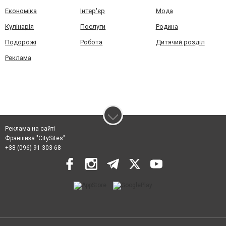
Економіка
Інтер'єр
Мода
Кулінарія
Послуги
Родина
Подорожі
Робота
Дитячий розділ
Реклама
Реклама на сайті
Франшиза "CitySites"
+38 (096) 91 303 68