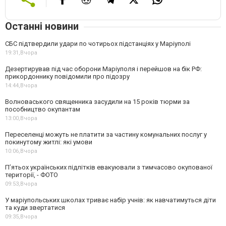
Останні новини
СБС підтвердили удари по чотирьох підстанціях у Маріуполі
19:31,
Вчора
Дезертирував під час оборони Маріуполя і перейшов на бік РФ:
прикордоннику повідомили про підозру
14:44,
Вчора
Волноваського священника засудили на 15 років тюрми за
пособництво окупантам
13:00,
Вчора
Переселенці можуть не платити за частину комунальних послуг у
покинутому житлі: які умови
10:06,
Вчора
П’ятьох українських підлітків евакуювали з тимчасово окупованої
території, - ФОТО
09:53,
Вчора
У маріупольських школах триває набір учнів: як навчатимуться діти
та куди звертатися
09:35,
Вчора