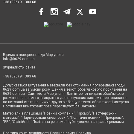
+38 (096) 91 303 68
Віримо в повернення до Маріуполя
info@0629.com.ua
Журналисты сайта
+38 (096) 91 303 68
Допускається цитування матеріалів без отримання попередньої згоди
0629.com.ua за умови розміщення в тексті обов'язкового посилання на
0629.com.ua - Сайт міста Маріуполя. Для інтернет-видань обов'язкове
розміщення прямого, відкритого для пошукових систем гіперпосилання
на цитовані статті не нижче другого абзацу в тексті або в якості джерела.
Порушення виняткових прав переслідується Законом.
Матеріали з плашками "Новини компаній", "Промо", "Партнерський
матеріал", "Партнерський спецпроєкт", "Політичні новини", "Пресреліз",
"PR", "Офіційно", "Політична реклама" публікуються на правах реклами.
Політика конфіденційності
Правила сайту
Правила