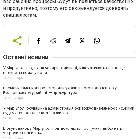
все рабочие процессы будут выполняться качественно
и продуктивно, поэтому его рекомендуется доверять
специалистам.
Останні новини
У Маріуполі щодня на чотири години відключатимуть світло: це
вплине на подачу води
16:45,
Вчора
Російські військові розстріляли українського полоненого у
Волноваському районі, — прокуратура
16:27,
Вчора
У Маріуполі окупаційна адміністрація оскаржує визнане російськими
судами право власності на житло
16:06,
Вчора
В окупованому Маріуполі повідомляють про гучний вибух на тлі
загрози атаки БПЛА
11:21,
Вчора