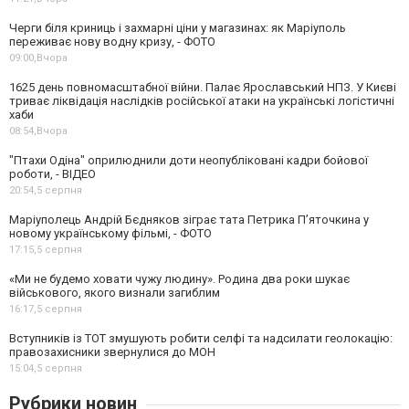
Черги біля криниць і захмарні ціни у магазинах: як Маріуполь
переживає нову водну кризу, - ФОТО
09:00,
Вчора
1625 день повномасштабної війни. Палає Ярославський НПЗ. У Києві
триває ліквідація наслідків російської атаки на українські логістичні
хаби
08:54,
Вчора
"Птахи Одіна" оприлюднили доти неопубліковані кадри бойової
роботи, - ВІДЕО
20:54,
5 серпня
Маріуполець Андрій Бєдняков зіграє тата Петрика П’яточкина у
новому українському фільмі, - ФОТО
17:15,
5 серпня
«Ми не будемо ховати чужу людину». Родина два роки шукає
військового, якого визнали загиблим
16:17,
5 серпня
Вступників із ТОТ змушують робити селфі та надсилати геолокацію:
правозахисники звернулися до МОН
15:04,
5 серпня
Рубрики новин