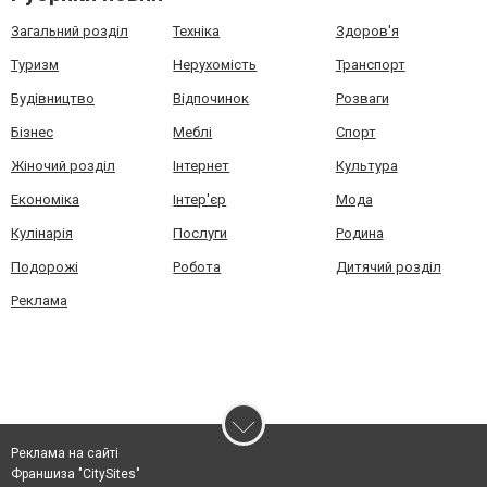
Загальний розділ
Техніка
Здоров'я
Туризм
Нерухомість
Транспорт
Будівництво
Відпочинок
Розваги
Бізнес
Меблі
Спорт
Жіночий розділ
Інтернет
Культура
Економіка
Інтер'єр
Мода
Кулінарія
Послуги
Родина
Подорожі
Робота
Дитячий розділ
Реклама
Реклама на сайті
Франшиза "CitySites"