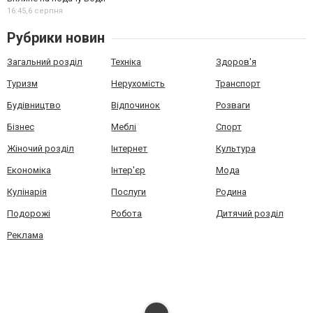
16:45,
6 серпня
Рубрики новин
Загальний розділ
Техніка
Здоров'я
Туризм
Нерухомість
Транспорт
Будівництво
Відпочинок
Розваги
Бізнес
Меблі
Спорт
Жіночий розділ
Інтернет
Культура
Економіка
Інтер'єр
Мода
Кулінарія
Послуги
Родина
Подорожі
Робота
Дитячий розділ
Реклама