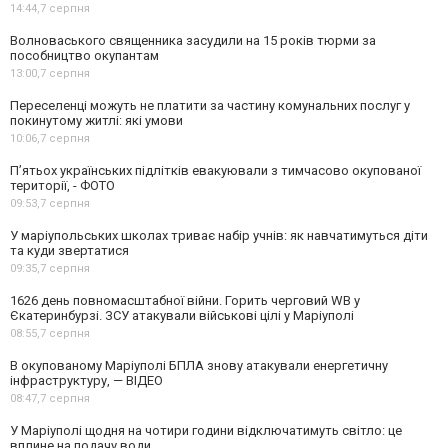
14:44,
7 серпня
Волноваського священника засудили на 15 років тюрми за
пособництво окупантам
13:00,
7 серпня
Переселенці можуть не платити за частину комунальних послуг у
покинутому житлі: які умови
10:06,
7 серпня
П’ятьох українських підлітків евакуювали з тимчасово окупованої
території, - ФОТО
09:53,
7 серпня
У маріупольських школах триває набір учнів: як навчатимуться діти
та куди звертатися
09:35,
7 серпня
1626 день повномасштабної війни. Горить черговий WB у
Єкатеринбурзі. ЗСУ атакували військові цілі у Маріуполі
08:55,
7 серпня
В окупованому Маріуполі БПЛА знову атакували енергетичну
інфраструктуру, — ВІДЕО
08:47,
7 серпня
У Маріуполі щодня на чотири години відключатимуть світло: це
вплине на подачу води