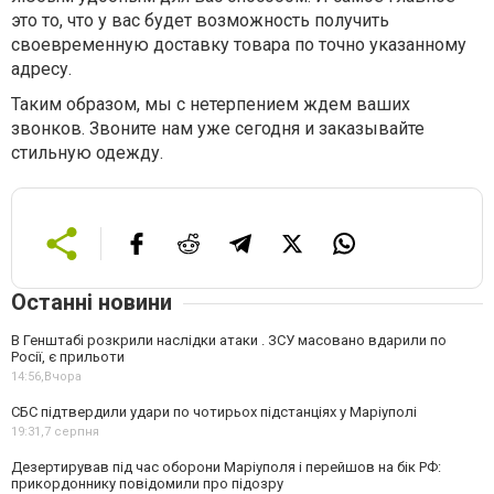
это то, что у вас будет возможность получить
своевременную доставку товара по точно указанному
адресу.
Таким образом, мы с нетерпением ждем ваших
звонков. Звоните нам уже сегодня и заказывайте
стильную одежду.
Останні новини
В Генштабі розкрили наслідки атаки . ЗСУ масовано вдарили по
Росії, є прильоти
14:56,
Вчора
СБС підтвердили удари по чотирьох підстанціях у Маріуполі
19:31,
7 серпня
Дезертирував під час оборони Маріуполя і перейшов на бік РФ:
прикордоннику повідомили про підозру