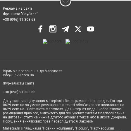
Реклама на сайті
Франшиза "CitySites"
+38 (096) 91 303 68
Віримо в повернення до Маріуполя
info@0629.com.ua
Журналисты сайта
+38 (096) 91 303 68
Допускається цитування матеріалів без отримання попередньої згоди
0629.com.ua за умови розміщення в тексті обов'язкового посилання на
0629.com.ua - Сайт міста Маріуполя. Для інтернет-видань обов'язкове
розміщення прямого, відкритого для пошукових систем гіперпосилання
на цитовані статті не нижче другого абзацу в тексті або в якості джерела.
Порушення виняткових прав переслідується Законом.
Матеріали з плашками "Новини компаній", "Промо", "Партнерський